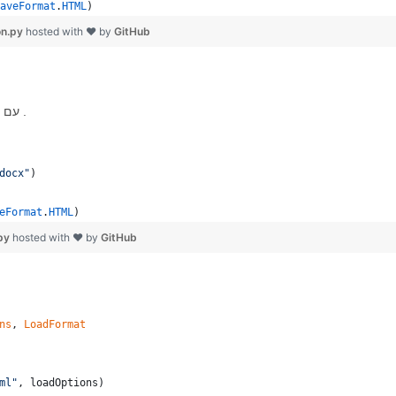
aveFormat
.
HTML
)
on.py
hosted with ❤ by
GitHub
עוד כמה מקרים לשמירת Word ב-Excel עם תכונות אחרות כמו .
docx"
)
eFormat
.
HTML
)
.py
hosted with ❤ by
GitHub
ns
, 
LoadFormat
ml"
, 
loadOptions
)