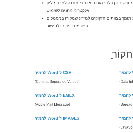
דש תוכן בלתי מובנה או חצי‑מובנה למבני גיליון
אלקטרוני ניתנים לשימוש.
תומך בצוותים הזקוקים למידע שמקורו במסמכים
בפורמט ידידותי לחישוב.
להמיר Word ל CSV
(Comma Seperated Values)
(Data In
להמיר Word ל EMLX
(Apple Mail Message)
(Spreads
להמיר Word ל IMAGES
(JavaScr