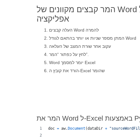
המר קבצים מקוונים של Word ל-Excel באמצעות
אפליקציה
העלה קבצים Word להמרה
המתן מספר שניות או יותר בהתאם לגודל Word
עקוב אחר שורת המצב של העלאה
לחץ על כפתור “המר”.
Word יומר למסמך Excel
הורד את קובץ ה-Excel שהומר
צעות Python
doc
=
aw
.
Document
(
dataDir
+
"sourceWordFil