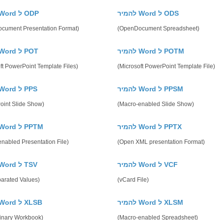
להמיר Word ל ODS
להמיר Word ל ODP
cument Presentation Format)
(OpenDocument Spreadsheet)
להמיר Word ל POTM
להמיר Word ל POT
ft PowerPoint Template Files)
(Microsoft PowerPoint Template File)
להמיר Word ל PPSM
להמיר Word ל PPS
oint Slide Show)
(Macro-enabled Slide Show)
להמיר Word ל PPTX
להמיר Word ל PPTM
nabled Presentation File)
(Open XML presentation Format)
להמיר Word ל VCF
להמיר Word ל TSV
parated Values)
(vCard File)
להמיר Word ל XLSM
להמיר Word ל XLSB
Binary Workbook)
(Macro-enabled Spreadsheet)