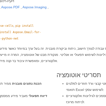
הפניה לממשקי API רלוונטיים בתוך הפרויקט ישירות מ-PyPI
,
Aspose.PDF
,
Aspose.Imaging
,
,
ose-cells
pip install
install Aspose.Email-for-
g-python-net
יליונות לשימוש תפעולי או אנליטי. מנקודת מבט של אוטומציה, המרה זו מייע
אלקטרוניים, ומאפשרת עיבוד בר-קנה מידה, אימות ושילוב עם מערכות דיווח ותמיכה בקבלת החלטות.
תסריטי אוטומציה
י קבצי וורד חוזרים לפלטים
הכנת נתונים מובנית
ממיר תוכ
תואמי Excel לשימוש עסקי.
מכים לגיליונות אלקטרוניים
דיווח תפעולי
מעביר מידע ממסמך לג
לניתוח מרוכז.