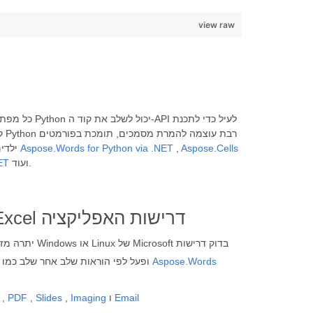
view raw
Aspose.Cells
,
Aspose.Words for Python via .NET
פופולריים רבים כולל פורמט Word. ייצוא מסמכים לפורמטים אחרים, מתכנתים יכולים להשתמש בממשקי API של Aspose.Total ילדים, כולל
ועוד.
ET
שומר את Word ל-Excel דרישות האפליקציה
יתרה מזאת, מערכת
Aspose.Words
נוספות עבור gcc ו-libpython ופעל לפי הוראות שלב אחר שלב כמו
Email
ו
Imaging
,
Slides
,
PDF
,