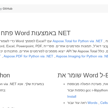
by
GitHub
פתח את אפליקציית המרת קבצים של Word באמצעות NET
, כל מפתח Python יכול לשלב את קוד ה-API לעיל כדי לתכנת
Aspose.Total for Python via .NET
צריך לפתח אפליקציה מבוססת Python כדי לשמור ולייצא בקלות קבצי Word למסמך Excel? עם
T
,
Aspose.PDF for Python via .NET
,
Aspose.Imaging for Python via .N
Word ספריית המ
 הפעלה מבוססת Windows או Linux של Microsoft בדוק דרישות
בחר אחד שדומה לצרכים שלך ופעל לפי ההוראות המפורטות:
Install
Cells
,
Words
ראה עוד עבור