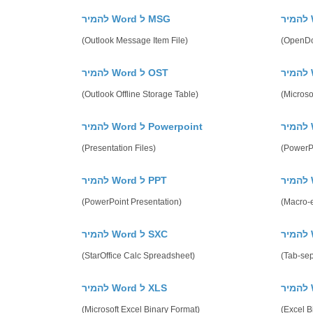
להמיר Word ל MSG
(Outlook Message Item File)
(OpenDo
להמיר Word ל OST
(Outlook Offline Storage Table)
(Microso
להמיר Word ל Powerpoint
(Presentation Files)
(PowerP
להמיר Word ל PPT
(PowerPoint Presentation)
(Macro-e
להמיר Word ל SXC
(StarOffice Calc Spreadsheet)
(Tab-se
להמיר Word ל XLS
(Microsoft Excel Binary Format)
(Excel 