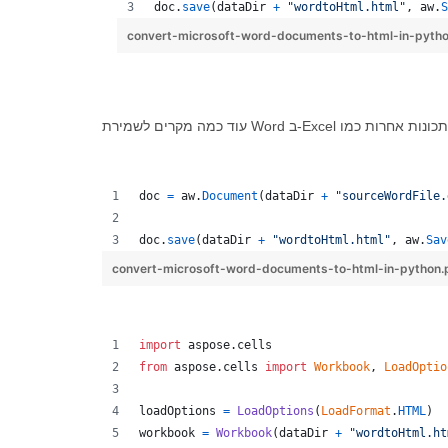
doc
.
save
(
dataDir
+
"wordtoHtml.html"
, 
aw
.
S
convert-microsoft-word-documents-to-html-in-pyth
doc
=
aw
.
Document
(
dataDir
+
"sourceWordFile.
doc
.
save
(
dataDir
+
"wordtoHtml.html"
, 
aw
.
Sav
convert-microsoft-word-documents-to-html-in-python
import
aspose
.
cells
from
aspose
.
cells
import
Workbook
, 
LoadOptio
loadOptions
=
LoadOptions
(
LoadFormat
.
HTML
)
workbook
=
Workbook
(
dataDir
+
"wordtoHtml.ht