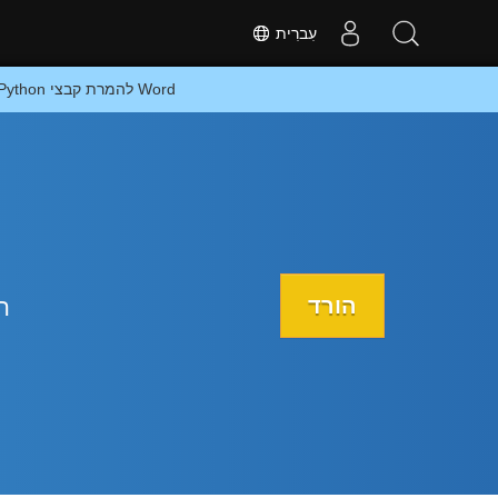
עִברִית
המרה מקוונת של Word ל-Excel או בניית אפליקציה מבוססת Python להמרת קבצי Word
הורד