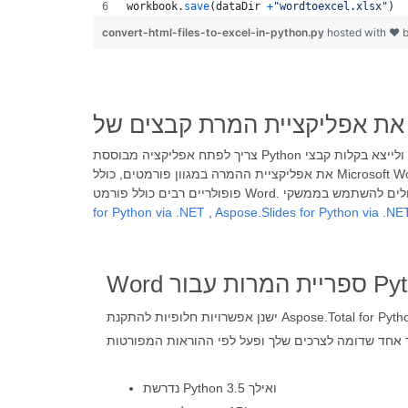
workbook
.
save
(
dataDir
+
"wordtoexcel.xlsx"
)
convert-html-files-to-excel-in-python.py
hosted with ❤ 
את אפליקציית ההמרה במגוון פורמטים, כולל Microsoft Word, Excel, Powerpoint, PDF, קבצי דוא"ל, תמונות ופורמטים אחרים. ספריית Python רבת עוצמה להמרת מסמכים, תומכת בפורמטים
for Python via .NET
,
Aspose.Slides for Python via .NE
רות עבור Python
ישנן אפשרויות חלופיות להתקנת Aspose.Total for Python via .NET במערכת שלך. אנא
נדרשת Python 3.5 ואילך