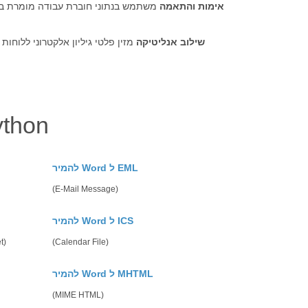
אימות והתאמה
משתמש בנתוני חוברת עבודה מומרת בב
שילוב אנליטיקה
מזין פלטי גיליון אלקטרוני ללוחות
ַחקוֹר WORD אפשרויות ה
להמיר Word ל EML
(E-Mail Message)
להמיר Word ל ICS
t)
(Calendar File)
להמיר Word ל MHTML
(MIME HTML)