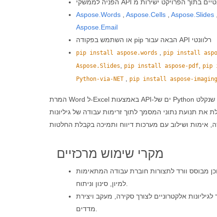
Aspose.Words
,
Aspose.Cells
,
Aspose.Slides
Aspose.Email
או השתמש בפקודה pip הבאה עבור API רלוונטי
,
pip install aspose.words
pip install asp
,
,
Aspose.Slides
pip install aspose-pdf
pip 
,
Python-via-NET
pip install aspose-imagin
המרת Word ל‑Excel באמצעות API‑ים של Python מאפשרת להעביר תוכן מסמכים לפורמטים מבוססי חוברת עבודה לצורך חישוב, ניתוח וביקורת מובנית. זה בעל ערך במיוחד כאשר מידע שנקלט
לת את תנועת נתוני המסמך לתוך זרימות עבודה של גיליונות
מקרי שימוש מרכזיים
ן מבוסס וורד לתצורות חוברת עבודה המתאימות
למיון, סינון וניתוח.
יליונות אלקטרוניים לצורך סקירה, מעקב ויצירת
מדדים.