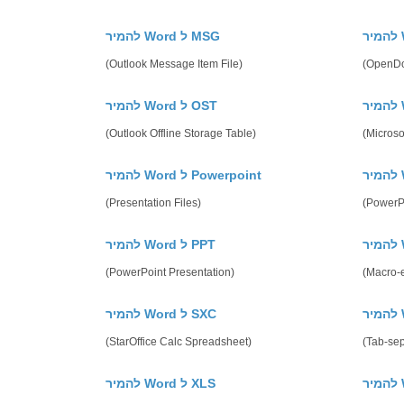
להמיר Word ל MSG
(Outlook Message Item File)
(OpenDo
להמיר Word ל OST
(Outlook Offline Storage Table)
(Microso
להמיר Word ל Powerpoint
(Presentation Files)
(PowerP
להמיר Word ל PPT
(PowerPoint Presentation)
(Macro-e
להמיר Word ל SXC
(StarOffice Calc Spreadsheet)
(Tab-se
להמיר Word ל XLS