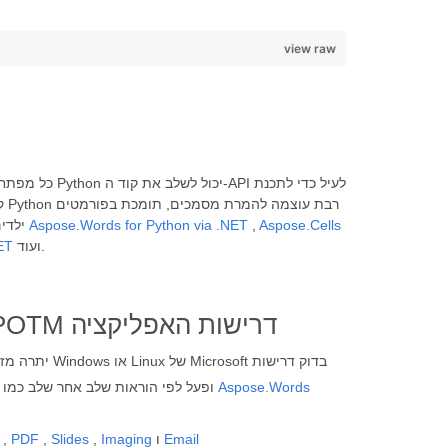
view raw
Aspose.Cells
,
Aspose.Words for Python via .NET
פופולריים רבים כולל פורמט Word. ייצוא מסמכים לפורמטים אחרים, מתכנתים יכולים להשתמש בממשקי API של Aspose.Total ילדים, כולל
ועוד.
ET
שומר את Word ל-POTM דרישות האפליקציה
יתרה מזאת, מערכת
Aspose.Words
נוספות עבור gcc ו-libpython ופעל לפי הוראות שלב אחר שלב כמו
Email
ו
Imaging
,
Slides
,
PDF
,