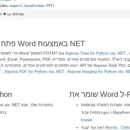
ides
.
export
.
SaveFormat
.
PPT
)
th ❤ by
GitHub
פתח את אפליקציית המרת קבצים של Word באמצעות NET
, כל מפתח Python יכול לשלב את קוד ה-API לעיל כדי לתכנת
Aspose.Total for Python via .NET
צריך לפתח אפליקציה מבוססת Python כדי לשמור ולייצא בקלות קבצי Word למסמך POTM? עם
T
,
Aspose.PDF for Python via .NET
,
Aspose.Imaging for Python via .N
Word ספריית המ
 הפעלה מבוססת Windows או Linux של Microsoft בדוק דרישות
בחר אחד שדומה לצרכים שלך ופעל לפי ההוראות המפורטות:
Install
Cells
,
Words
ראה עוד עבור