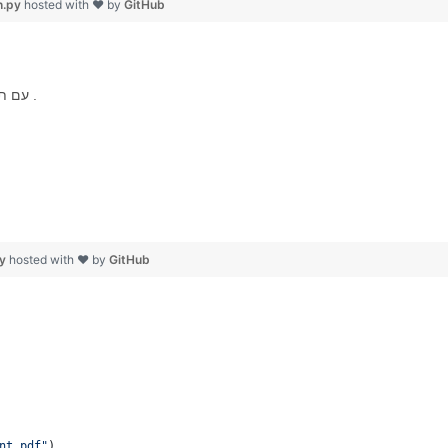
n.py
hosted with ❤ by
GitHub
עוד כמה מקרים לשמירת Word ב-POTM עם תכונות אחרות כמו .
py
hosted with ❤ by
GitHub
nt.pdf"
)