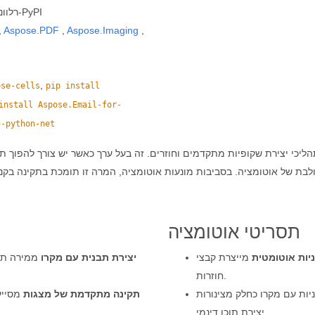
הפניה לממשקי API רלוונטיים בתוך הפרויקט ישירות מ-PyPI
,
Aspose.PDF
,
Aspose.Imaging
,
,
ose-cells
pip install
install Aspose.Email-for-
g-python-net
ולבת של אוטומציה. בסביבות מונעות אוטומציה, המרה זו תומכת בתקינה בקנה
תסריטי אוטומציה
ות אוטומטית
מייצרת קבצי POTM ממסמכי Word להפעלות מצגת
יצירת תבנית עם מקרו
ממירה תוכ
חוזרות.
ת עם מקרו כחלק מצינורות
תקינה מתקדמת של מצגות
מסייע
יצירת תוכן דינמי.