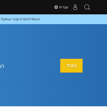
עִברִית
המרה מקוונת של Word ל-POTM או בניית אפליקציה מבוססת Python להמרת קבצי Word
הורד