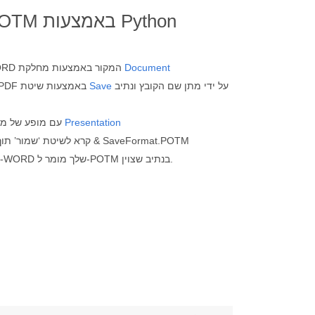
Document
פתח את קובץ ה-WORD המקור באמצעות מחלקת
על ידי מתן שם הקובץ ונתיב
Save
שמור קובץ WORD ל-PDF באמצעות שיטת
Presentation
טען קובץ PDF עם מופע של מחלקת
קרא לשיטת ‘שמור’ תוך ציון נתי
כפרמטרים. אז קובץ ה-WORD שלך מומר ל-POTM בנתיב שצוין.