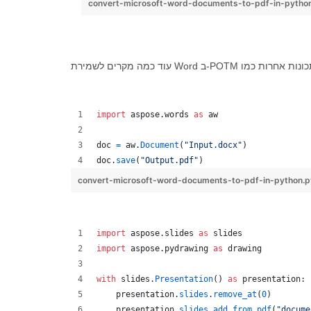
convert-microsoft-word-documents-to-pdf-in-pytho
import
aspose
.
words
as
aw
doc
=
aw
.
Document
(
"Input.docx"
)
doc
.
save
(
"Output.pdf"
)
convert-microsoft-word-documents-to-pdf-in-python.
import
aspose
.
slides
as
slides
import
aspose
.
pydrawing
as
drawing
with
slides
.
Presentation
() 
as
presentation
:
presentation
.
slides
.
remove_at
(
0
)
presentation
.
slides
.
add_from_pdf
(
"docume