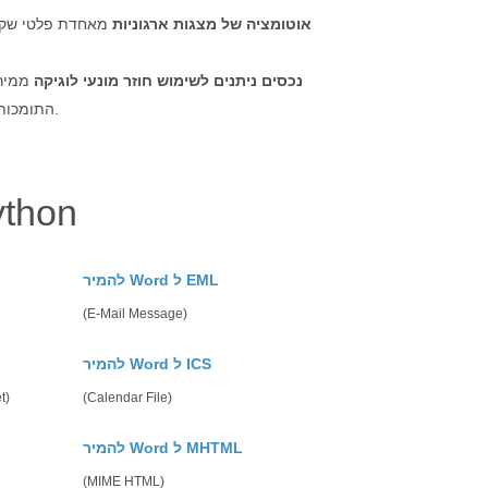
אוטומציה של מצגות ארגוניות
מאחדת פלטי שקופ
נכסים ניתנים לשימוש חוזר מונעי לוגיקה
ממירה
התומכות במשימות מצגת אוטומטיות.
ַחקוֹר WORD אפשרויות ה
להמיר Word ל EML
(E-Mail Message)
להמיר Word ל ICS
t)
(Calendar File)
להמיר Word ל MHTML
(MIME HTML)