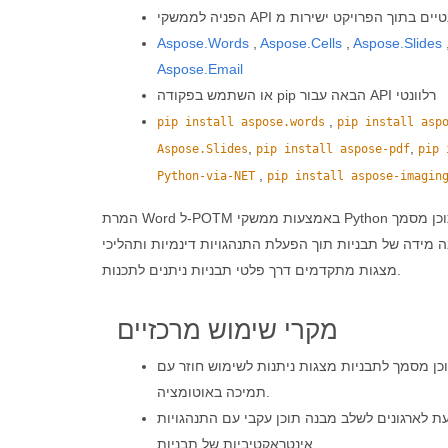
Aspose.Words
,
Aspose.Cells
,
Aspose.Slides
Aspose.Email
או השתמש בפקודה pip הבאה עבור API רלוונטי
,
pip install aspose.words
pip install asp
,
,
Aspose.Slides
pip install aspose-pdf
pip 
,
Python-via-NET
pip install aspose-imagin
המרת Word ל‑POTM באמצעות ממשקי Python ממירה מסמכי עיבוד תמלילים לתבניות מצגות עם מקרו לתהליכי יצירת שקופיות מתקדמים וחוזרים. זה בעל ערך כאשר יש צורך להפוך תוכן מסמך
 מידה של תבניות תוך הפעלת התנהגויות דינמיות ותהליכי
מצגות מתקדמים דרך פלטי תבניות ניתנים לתכנות.
מקרי שימוש מרכזיים
ן מסמך לתבניות מצגות ניתנות לשימוש חוזר עם
תמיכה באוטומציה.
ת לארגונים לשלב מבנה תוכן עקבי עם התנהגויות
אינטראקטיביות של תבניות.