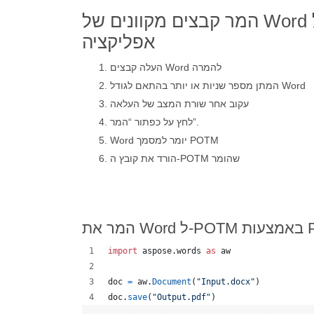
המר קבצים מקוונים של Word ל-POTM באמצעות
אפליקציה
העלה קבצים Word להמרה
המתן מספר שניות או יותר בהתאם לגודל Word
עקוב אחר שורת המצב של העלאה
לחץ על כפתור “המר”.
Word יומר למסמך POTM
הורד את קובץ ה-POTM שהומר
Python
import
aspose
.
words
as
aw
doc
=
aw
.
Document
(
"Input.docx"
)
doc
.
save
(
"Output.pdf"
)