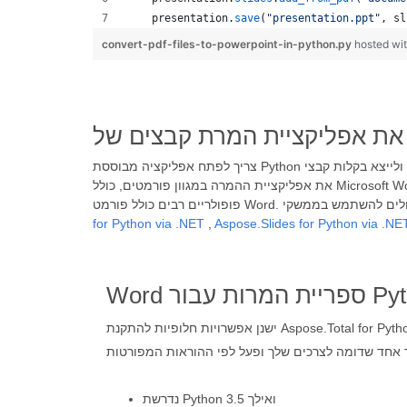
presentation
.
save
(
"presentation.ppt"
, 
sl
convert-pdf-files-to-powerpoint-in-python.py
hosted wi
את אפליקציית ההמרה במגוון פורמטים, כולל Microsoft Word, Excel, Powerpoint, PDF, קבצי דוא"ל, תמונות ופורמטים אחרים. ספריית Python רבת עוצמה להמרת מסמכים, תומכת בפורמטים
for Python via .NET
,
Aspose.Slides for Python via .NE
רות עבור Python
ישנן אפשרויות חלופיות להתקנת Aspose.Total for Python via .NET במערכת שלך. אנא
נדרשת Python 3.5 ואילך