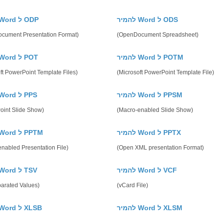
להמיר Word ל ODS
להמיר Word ל ODP
cument Presentation Format)
(OpenDocument Spreadsheet)
להמיר Word ל POTM
להמיר Word ל POT
ft PowerPoint Template Files)
(Microsoft PowerPoint Template File)
להמיר Word ל PPSM
להמיר Word ל PPS
oint Slide Show)
(Macro-enabled Slide Show)
להמיר Word ל PPTX
להמיר Word ל PPTM
nabled Presentation File)
(Open XML presentation Format)
להמיר Word ל VCF
להמיר Word ל TSV
parated Values)
(vCard File)
להמיר Word ל XLSM
להמיר Word ל XLSB