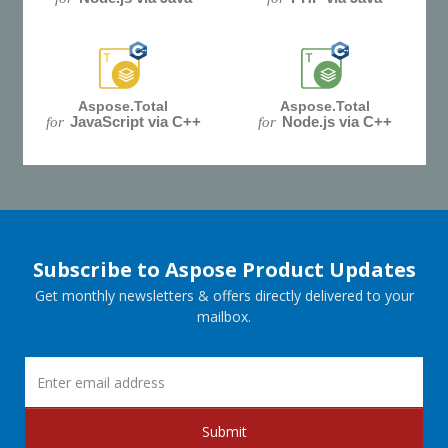
Aspose.Total
Aspose.Total
JavaScript via C++
Node.js via C++
for
for
Subscribe to Aspose Product Updates
Get monthly newsletters & offers directly delivered to your
mailbox.
Submit