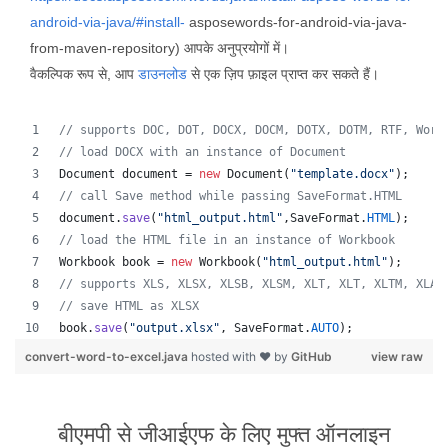
android-via-java/#install-
asposewords-for-android-via-java-
from-maven-repository) आपके अनुप्रयोगों में।
वैकल्पिक रूप से, आप
डाउनलोड
से एक ज़िप फ़ाइल प्राप्त कर सकते हैं।
// supports DOC, DOT, DOCX, DOCM, DOTX, DOTM, RTF, Word
// load DOCX with an instance of Document
Document
document
 = 
new
Document
(
"template.docx"
);
// call Save method while passing SaveFormat.HTML
document
.
save
(
"html_output.html"
,
SaveFormat
.
HTML
);
// load the HTML file in an instance of Workbook
Workbook
book
 = 
new
Workbook
(
"html_output.html"
);
// supports XLS, XLSX, XLSB, XLSM, XLT, XLT, XLTM, XLAM
// save HTML as XLSX
book
.
save
(
"output.xlsx"
, 
SaveFormat
.
AUTO
);   
convert-word-to-excel.java
hosted with ❤ by
GitHub
view raw
बीएमपी से जीआईएफ के लिए मुफ्त ऑनलाइन