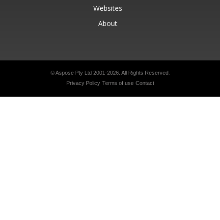
Websites
About
© Aspose Pty Ltd 2001-2026.
All Rights Reserved.
Privacy Policy
Terms of use
Contact