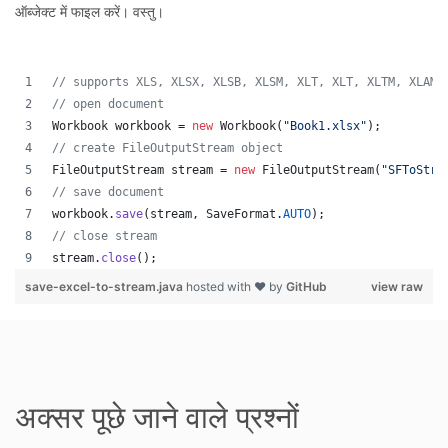
ऑब्जेक्ट में फाइल करें। वस्तु।
// supports XLS, XLSX, XLSB, XLSM, XLT, XLT, XLTM, XLAM,
// open document
Workbook
workbook
 = 
new
Workbook
(
"Book1.xlsx"
);
// create FileOutputStream object
FileOutputStream
stream
 = 
new
FileOutputStream
(
"SFToStre
// save document
workbook
.
save
(
stream
, 
SaveFormat
.
AUTO
);   
// close stream
stream
.
close
();
save-excel-to-stream.java
hosted with ❤ by
GitHub
view raw
अक्सर पूछे जाने वाले प्रश्नों