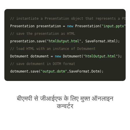
// instantiate a Presentation object that represents a POWE
Presentation
presentation
=
new
Presentation
(
"input.pptx"
);
// save the presentation as HTML
presentation
.
save
(
"htmlOutput.html"
,
SaveFormat
.
Html
);
// load HTML with an instance of Dotmument
Dotmument
dotmument
=
new
Dotmument
(
"htmlOutput.html"
);
// save dotmument in DOTM format
dotmument
.
save
(
"output.dotm"
,
SaveFormat
.
Dotm
);
बीएमपी से जीआईएफ के लिए मुफ्त ऑनलाइन
कन्वर्टर