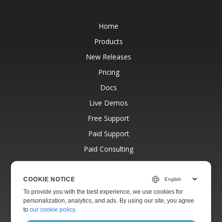
Home
Products
New Releases
Pricing
Docs
Live Demos
Free Support
Paid Support
Paid Consulting
Blog
Websites
COOKIE NOTICE
To provide you with the best experience, we use cookies for
About
personalization, analytics, and ads. By using our site, you agree
to
our cookie policy
.