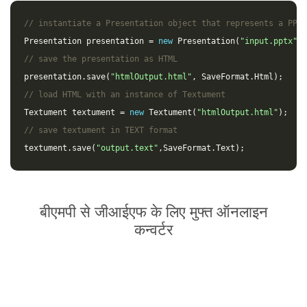
// instantiate a Presentation object that represents a PPTX
Presentation
presentation
=
new
Presentation
(
"input.pptx"
);
// save the presentation as HTML
presentation
.
save
(
"htmlOutput.html"
,
SaveFormat
.
Html
);
// load HTML with an instance of Textument
Textument
textument
=
new
Textument
(
"htmlOutput.html"
);
// save textument in TEXT format
textument
.
save
(
"output.text"
,
SaveFormat
.
Text
);
बीएमपी से जीआईएफ के लिए मुफ्त ऑनलाइन
कन्वर्टर