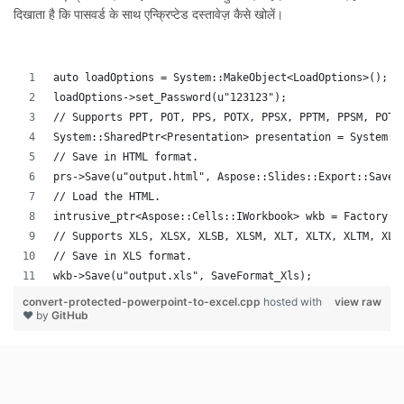
दिखाता है कि पासवर्ड के साथ एन्क्रिप्टेड दस्तावेज़ कैसे खोलें।
auto loadOptions = System::MakeObject<LoadOptions>();
loadOptions->set_Password(u"123123");
// Supports PPT, POT, PPS, POTX, PPSX, PPTM, PPSM, POTM
System::SharedPtr<Presentation> presentation = System::
// Save in HTML format.
prs->Save(u"output.html", Aspose::Slides::Export::SaveF
// Load the HTML.
intrusive_ptr<Aspose::Cells::IWorkbook> wkb = Factory::
// Supports XLS, XLSX, XLSB, XLSM, XLT, XLTX, XLTM, XLA
// Save in XLS format.
wkb->Save(u"output.xls", SaveFormat_Xls);
convert-protected-powerpoint-to-excel.cpp
hosted with
view raw
❤ by
GitHub