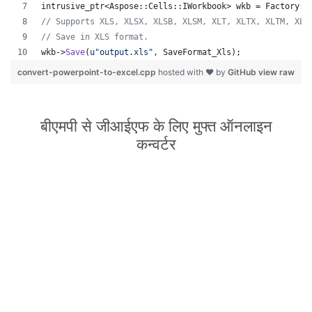
intrusive_ptr<Aspose::Cells::IWorkbook> wkb = Factory::
//
 Supports XLS, XLSX, XLSB, XLSM, XLT, XLTX, XLTM, XLA
//
 Save in XLS format.
wkb->
Save
(
u"
output.xls
"
, SaveFormat_Xls);
convert-powerpoint-to-excel.cpp
hosted with ❤ by
GitHub
view raw
बीएमपी से जीआईएफ के लिए मुफ्त ऑनलाइन
कन्वर्टर