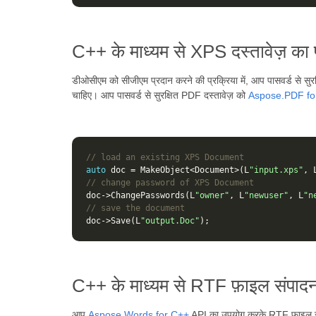
C++ के माध्यम से XPS दस्तावेज़ का प
डीओसीएम को सीजीएम प्रदान करने की प्रक्रिया में, आप पासवर्ड से सु
चाहिए। आप पासवर्ड से सुरक्षित PDF दस्तावेज़ को
Aspose.PDF fo
// load an existing XPS Document
auto
doc
=
MakeObject
<
Document
>
(
L
"input.xps"
,
// change password of XPS Document
doc
->
ChangePasswords
(
L
"owner"
,
L
"newuser"
,
L
"n
// save the document
doc
->
Save
(
L
"output.Doc"
);
C++ के माध्यम से RTF फ़ाइल संपादन 
आप
Aspose.Words for C++
API का उपयोग करके RTF फ़ाइल संप