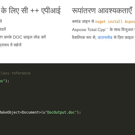
 के लिए सी ++ एपीआई
रूपांतरण आवश्यकताएँ
ें
कमांड लाइन से
nuget install Aspo
दलें
Aspose.Total.Cpp`` के साथ विजुअल स्टूड
पयोग करके DOC फ़ाइल लोड करें
वैकल्पिक रूप से,
डाउनलोड
से ज़िप फ़ाइल 
रूप में सहेजें
class reference
ps"
);
MakeObject
<
Document
>
(
u
"DocOutput.doc"
);