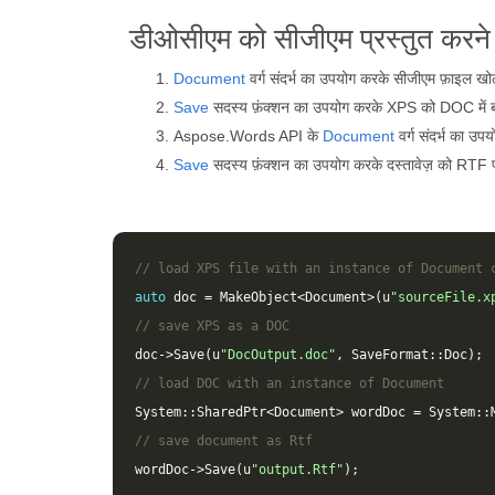
डीओसीएम को सीजीएम प्रस्तुत करने
Document
वर्ग संदर्भ का उपयोग करके सीजीएम फ़ाइल खोल
Save
सदस्य फ़ंक्शन का उपयोग करके XPS को DOC में ब
Aspose.Words API के
Document
वर्ग संदर्भ का उ
Save
सदस्य फ़ंक्शन का उपयोग करके दस्तावेज़ को RTF प्रा
// load XPS file with an instance of Document 
auto
doc
=
MakeObject
<
Document
>
(
u
"sourceFile.x
// save XPS as a DOC 
doc
->
Save
(
u
"DocOutput.doc"
,
SaveFormat
::
Doc
);
// load DOC with an instance of Document
System
::
SharedPtr
<
Document
>
wordDoc
=
System
::
// save document as Rtf
wordDoc
->
Save
(
u
"output.Rtf"
);