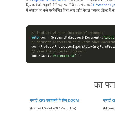
क्रियाओं की अनुमति देनी पड़ सकती है। API आपको
ProtectionTy
में संपादन को कैसे प्रतिबंधित किया जाए ताकि केवल प्रपत्र फ़ील्ड में 
// load Doc with an instance of Document
auto
doc
=
System
::
MakeObject
<
Document
>
(
"input
// document protection only works when documen
doc
->
Protect
(
ProtectionType
::
AllowOnlyFormFiel
// save the protected document.
doc
->
Save
(
u
"Protected.Rtf"
);
का पत
कन्वर्ट XPS एस करने के लिए DOCM
कन्वर्ट
(Microsoft Word 2007 Marco File)
(Microso