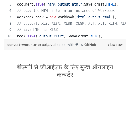
document
.
save
(
"html_output.html"
,
SaveFormat
.
HTML
);
// load the HTML file in an instance of Workbook
Workbook
book
 = 
new
Workbook
(
"html_output.html"
);
// supports XLS, XLSX, XLSB, XLSM, XLT, XLT, XLTM, XLAM
// save HTML as XLSX
book
.
save
(
"output.xlsx"
, 
SaveFormat
.
AUTO
);   
convert-word-to-excel.java
hosted with ❤ by
GitHub
view raw
बीएमपी से जीआईएफ के लिए मुफ्त ऑनलाइन
कन्वर्टर