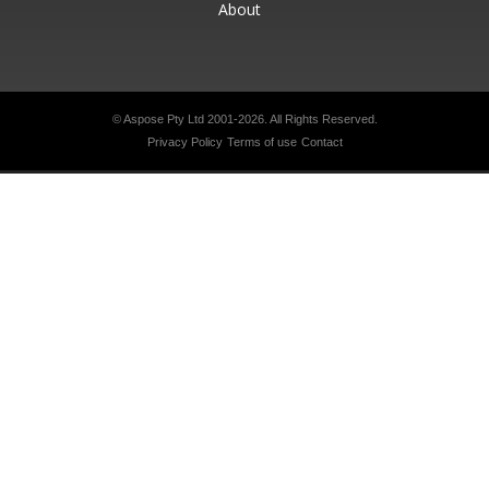
About
© Aspose Pty Ltd 2001-2026.
All Rights Reserved.
Privacy Policy
Terms of use
Contact