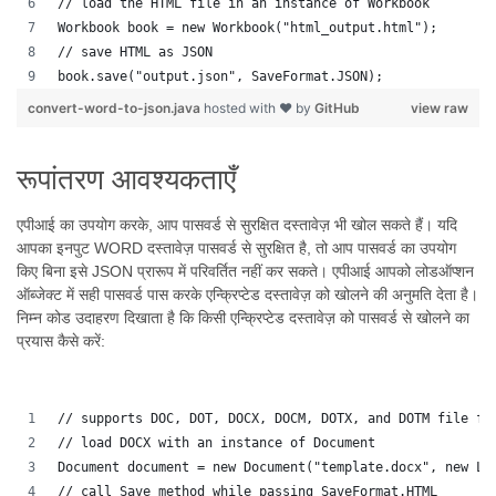
// load the HTML file in an instance of Workbook
Workbook book = new Workbook("html_output.html");
// save HTML as JSON
book.save("output.json", SaveFormat.JSON);  
convert-word-to-json.java
hosted with ❤ by
GitHub
view raw
रूपांतरण आवश्यकताएँ
एपीआई का उपयोग करके, आप पासवर्ड से सुरक्षित दस्तावेज़ भी खोल सकते हैं। यदि
आपका इनपुट WORD दस्तावेज़ पासवर्ड से सुरक्षित है, तो आप पासवर्ड का उपयोग
किए बिना इसे JSON प्रारूप में परिवर्तित नहीं कर सकते। एपीआई आपको लोडऑप्शन
ऑब्जेक्ट में सही पासवर्ड पास करके एन्क्रिप्टेड दस्तावेज़ को खोलने की अनुमति देता है।
निम्न कोड उदाहरण दिखाता है कि किसी एन्क्रिप्टेड दस्तावेज़ को पासवर्ड से खोलने का
प्रयास कैसे करें:
// supports DOC, DOT, DOCX, DOCM, DOTX, and DOTM file fo
// load DOCX with an instance of Document
Document document = new Document("template.docx", new Lo
// call Save method while passing SaveFormat.HTML