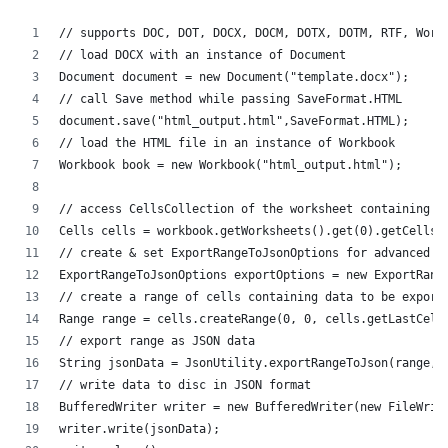
// supports DOC, DOT, DOCX, DOCM, DOTX, DOTM, RTF, Word
// load DOCX with an instance of Document
Document document = new Document("template.docx");
// call Save method while passing SaveFormat.HTML
document.save("html_output.html",SaveFormat.HTML);
// load the HTML file in an instance of Workbook
Workbook book = new Workbook("html_output.html");
// access CellsCollection of the worksheet containing d
Cells cells = workbook.getWorksheets().get(0).getCells(
// create & set ExportRangeToJsonOptions for advanced o
ExportRangeToJsonOptions exportOptions = new ExportRang
// create a range of cells containing data to be export
Range range = cells.createRange(0, 0, cells.getLastCell
// export range as JSON data
String jsonData = JsonUtility.exportRangeToJson(range, 
// write data to disc in JSON format
BufferedWriter writer = new BufferedWriter(new FileWrit
writer.write(jsonData);