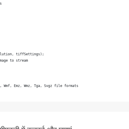
s
lution, tiffSettings);
mage to stream
, Wmf, Emz, Wmz, Tga, Svgz file formats