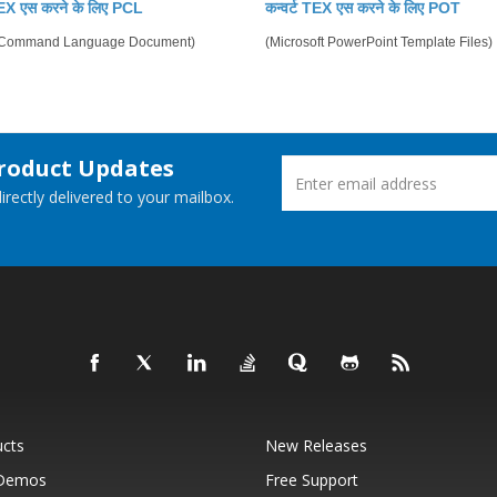
 TEX एस करने के लिए PCL
कन्वर्ट TEX एस करने के लिए POT
r Command Language Document)
(Microsoft PowerPoint Template Files)
Product Updates
rectly delivered to your mailbox.
ucts
New Releases
 Demos
Free Support