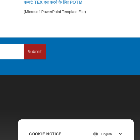
कन्वर्ट TEX एस करने के लिए POTM
(Microsoft PowerPoint Template File)
Submit
Pricing
COOKIE NOTICE
Paid Support