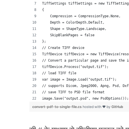
TiffSettings tiffSettings = new TiffSetting
{
    Compression = CompressionType.None,
    Depth = ColorDepth.Default,
    Shape = ShapeType.Landscape,
    SkipBlankPages = false
};
// Create TIFF device
TiffDevice tiffDevice = new TiffDevice(reso
// Convert a particular page and save the i
tiffDevice.Process("output.tif");
// load TIFF file 
var image = Image.Load("output.tif");
// supports Dicom, Jpeg2000, Apng, Psd, Dxf
// save TIFF to PSD file format
image.Save("output.psd", new PsdOptions());
convert-pdf-to-single-file.cs
hosted with ❤ by
GitHub