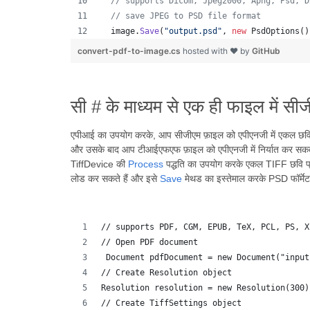
// supports Dicom, Jpeg2000, Apng, Psd, D
// save JPEG to PSD file format
image
.
Save
(
"output.psd"
,
new
PsdOptions
(
)
convert-pdf-to-image.cs
hosted with ❤ by
GitHub
सी # के माध्यम से एक ही फाइल में सीज
एपीआई का उपयोग करके, आप सीजीएम फ़ाइल को एपीएनजी में एकल छवि फ़ाइ
और उसके बाद आप टीआईएफएफ फ़ाइल को एपीएनजी में निर्यात कर सक
TiffDevice की
Process
पद्धति का उपयोग करके एकल TIFF छवि प
लोड कर सकते हैं और इसे
Save
मेथड का इस्तेमाल करके PSD फॉर्मेट म
// supports PDF, CGM, EPUB, TeX, PCL, PS, X
// Open PDF document
 Document pdfDocument = new Document("input
// Create Resolution object
Resolution resolution = new Resolution(300)
// Create TiffSettings object