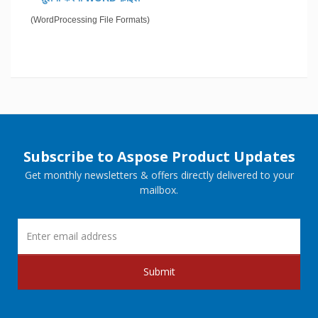
(WordProcessing File Formats)
Subscribe to Aspose Product Updates
Get monthly newsletters & offers directly delivered to your
mailbox.
Submit