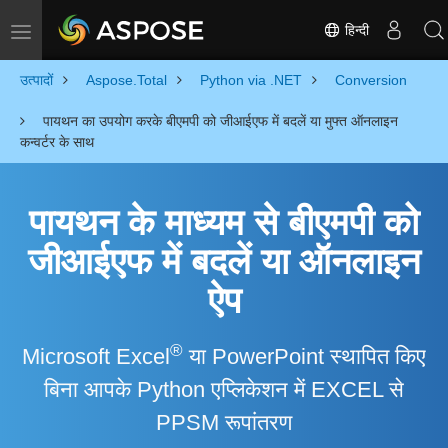
हिन्दी
Toggle navigation
उत्पादों
Aspose.Total
Python via .NET
Conversion
पायथन का उपयोग करके बीएमपी को जीआईएफ में बदलें या मुफ्त ऑनलाइन
कन्वर्टर के साथ
पायथन के माध्यम से बीएमपी को
जीआईएफ में बदलें या ऑनलाइन
ऐप
®
Microsoft Excel
या PowerPoint स्थापित किए
बिना आपके Python एप्लिकेशन में EXCEL से
PPSM रूपांतरण