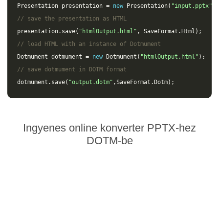
Presentation
presentation
=
new
Presentation
(
"input.pptx"
);
// save the presentation as HTML
presentation
.
save
(
"htmlOutput.html"
,
SaveFormat
.
Html
);
// load HTML with an instance of Dotmument
Dotmument
dotmument
=
new
Dotmument
(
"htmlOutput.html"
);
// save dotmument in DOTM format
dotmument
.
save
(
"output.dotm"
,
SaveFormat
.
Dotm
);
Ingyenes online konverter PPTX-hez
DOTM-be