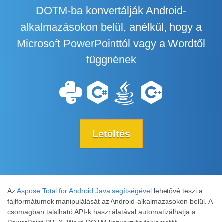
DOTM-ba konvertálják Android-
alkalmazásokon belül, anélkül, hogy a
Microsoft PowerPointtól vagy a Wordtől
függnének
Letöltés
Az
Aspose.Total for Android Java segítségével
lehetővé teszi a
fájlformátumok manipulálását az Android-alkalmazásokon belül. A
csomagban található API-k használatával automatizálhatja a