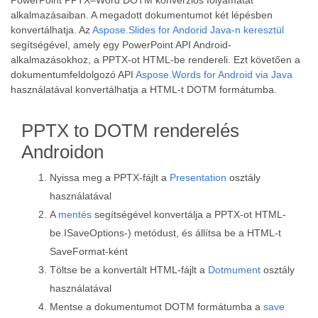
PowerPoint PPTX–Word DOTM konverziós folyamatát
alkalmazásaiban. A megadott dokumentumot két lépésben
konvertálhatja. Az
Aspose.Slides for Andorid Java-n keresztül
segítségével, amely egy PowerPoint API Android-
alkalmazásokhoz, a PPTX-ot HTML-be rendereli. Ezt követően a
dokumentumfeldolgozó API
Aspose.Words for Android via Java
használatával konvertálhatja a HTML-t DOTM formátumba.
PPTX to DOTM renderelés
Androidon
Nyissa meg a PPTX-fájlt a
Presentation
osztály
használatával
A
mentés
segítségével konvertálja a PPTX-ot HTML-
be.ISaveOptions-) metódust, és állítsa be a HTML-t
SaveFormat-ként
Töltse be a konvertált HTML-fájlt a
Dotmument
osztály
használatával
Mentse a dokumentumot DOTM formátumba a
save