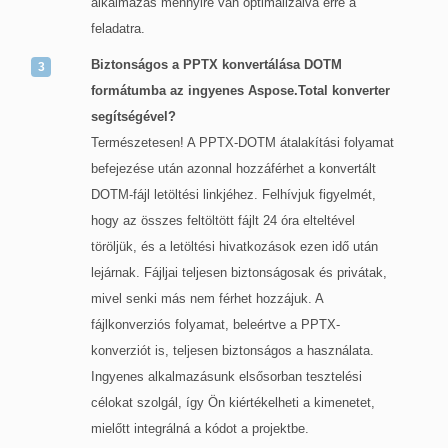
alkalmazás mennyire van optimalizálva erre a
feladatra.
Biztonságos a PPTX konvertálása DOTM
formátumba az ingyenes Aspose.Total konverter
segítségével?
Természetesen! A PPTX-DOTM átalakítási folyamat
befejezése után azonnal hozzáférhet a konvertált
DOTM-fájl letöltési linkjéhez. Felhívjuk figyelmét,
hogy az összes feltöltött fájlt 24 óra elteltével
töröljük, és a letöltési hivatkozások ezen idő után
lejárnak. Fájljai teljesen biztonságosak és privátak,
mivel senki más nem férhet hozzájuk. A
fájlkonverziós folyamat, beleértve a PPTX-
konverziót is, teljesen biztonságos a használata.
Ingyenes alkalmazásunk elsősorban tesztelési
célokat szolgál, így Ön kiértékelheti a kimenetet,
mielőtt integrálná a kódot a projektbe.