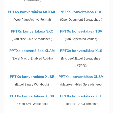
Spreadsheet)
PPTXs konvertálása MHTML
PPTXs konvertálása ODS
(Web Page Archive Format)
(OpenDocument Spreadsheet)
PPTXs konvertálása SXC
PPTXs konvertálása TSV
(StarOffice Calc Spreadsheet)
(Tab Seperated Values)
PPTXs konvertálása XLAM
PPTXs konvertálása XLS
(Excel Macro-Enabled Add-In)
(Microsoft Excel Spreadsheet
(Legacy))
PPTXs konvertálása XLSB
PPTXs konvertálása XLSM
(Excel Binary Workbook)
(Macro-enabled Spreadsheet)
PPTXs konvertálása XLSX
PPTXs konvertálása XLT
(Open XML Workbook)
(Excel 97 - 2003 Template)