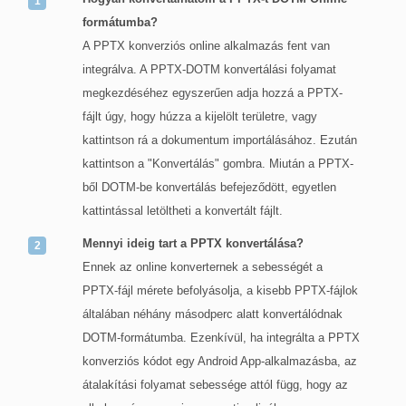
formátumba?
A PPTX konverziós online alkalmazás fent van
integrálva. A PPTX-DOTM konvertálási folyamat
megkezdéséhez egyszerűen adja hozzá a PPTX-
fájlt úgy, hogy húzza a kijelölt területre, vagy
kattintson rá a dokumentum importálásához. Ezután
kattintson a "Konvertálás" gombra. Miután a PPTX-
ből DOTM-be konvertálás befejeződött, egyetlen
kattintással letöltheti a konvertált fájlt.
Mennyi ideig tart a PPTX konvertálása?
Ennek az online konverternek a sebességét a
PPTX-fájl mérete befolyásolja, a kisebb PPTX-fájlok
általában néhány másodperc alatt konvertálódnak
DOTM-formátumba. Ezenkívül, ha integrálta a PPTX
konverziós kódot egy Android App-alkalmazásba, az
átalakítási folyamat sebessége attól függ, hogy az