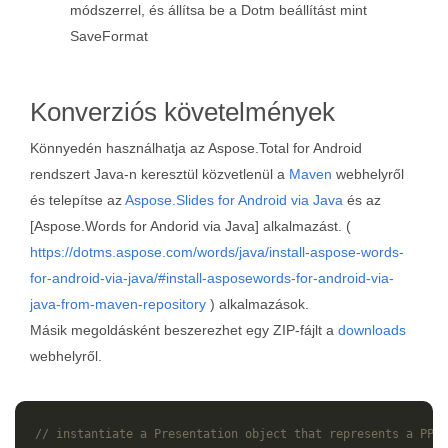
módszerrel, és állítsa be a Dotm beállítást mint
SaveFormat
Konverziós követelmények
Könnyedén használhatja az Aspose.Total for Android
rendszert Java-n keresztül közvetlenül a
Maven
webhelyről
és telepítse az
Aspose.Slides for Android via Java
és az
[Aspose.Words for Andorid via Java] alkalmazást. (
https://dotms.aspose.com/words/java/install-aspose-words-
for-android-via-java/#install-asposewords-for-android-via-
java-from-maven-repository
) alkalmazások.
Másik megoldásként beszerezhet egy ZIP-fájlt a
downloads
webhelyről.
// instantiate a Presentation object that represents a PPTX