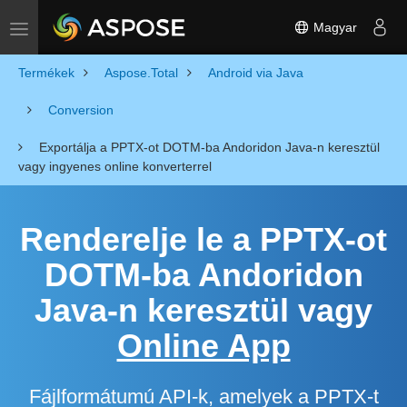
Magyar
Toggle navigation
Termékek
Aspose.Total
Android via Java
Conversion
Exportálja a PPTX-ot DOTM-ba Andoridon Java-n keresztül
vagy ingyenes online konverterrel
Renderelje le a PPTX-ot
DOTM-ba Andoridon
Java-n keresztül vagy
Online App
Fájlformátumú API-k, amelyek a PPTX-t