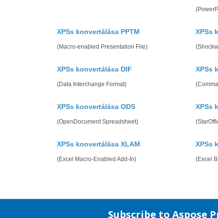
(PowerP
XPSs konvertálása PPTM
XPSs 
(Macro-enabled Presentation File)
(Shockw
XPSs konvertálása DIF
XPSs k
(Data Interchange Format)
(Comma 
XPSs konvertálása ODS
XPSs k
(OpenDocument Spreadsheet)
(StarOff
XPSs konvertálása XLAM
XPSs k
(Excel Macro-Enabled Add-In)
(Excel 
Subscribe to Aspose 