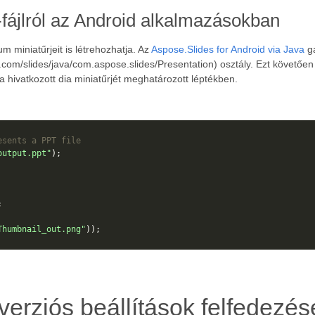
-fájlról az Android alkalmazásokban
miniatűrjeit is létrehozhatja. Az
Aspose.Slides for Android via Java
ga
.com/slides/java/com.aspose.slides/Presentation) osztály. Ezt követően
 hivatkozott dia miniatűrjét meghatározott léptékben.
esents a PPT file
output.ppt"
);
;
Thumbnail_out.png"
));
erziós beállítások felfedezés