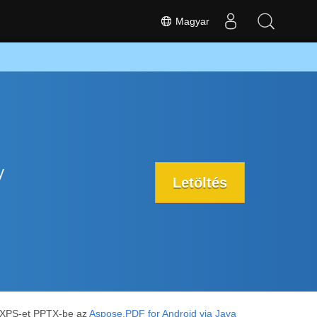
Magyar
y
Letöltés
 a XPS-et PPTX-be az
Aspose.PDF for Android via Java