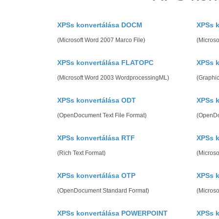
XPSs konvertálása DOCM
XPSs k
(Microsoft Word 2007 Marco File)
(Microso
XPSs konvertálása FLATOPC
XPSs k
(Microsoft Word 2003 WordprocessingML)
(Graphic
XPSs konvertálása ODT
XPSs k
(OpenDocument Text File Format)
(OpenDo
XPSs konvertálása RTF
XPSs 
(Rich Text Format)
(Micros
XPSs konvertálása OTP
XPSs k
(OpenDocument Standard Format)
(Microso
XPSs konvertálása POWERPOINT
XPSs k