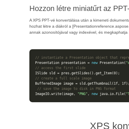
Hozzon létre miniatűrt az PPT
A XPS PPT-vé konvertálása után a kimeneti dokumentum 
hozhat létre a diákról a [Presentationreference.aspose
annak azonosítójával vagy indexével, és megkaphatja a
// instantiate a Presentation object that repr
Presentation
presentation
=
new
Presentation
(
"
// access the first slide
ISlide
sld
=
pres
.
getSlides
().
get_Item
(
0
);
// create a full scale image
BufferedImage
image
=
sld
.
getThumbnail
(
1f
,
1f
)
// save the image to disk in PNG format
ImageIO
.
write
(
image
,
"PNG"
,
new
java
.
io
.
File
(
"
XPS konv