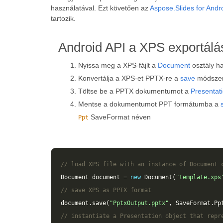
használatával. Ezt követően az
Aspose.Slides for Andr
tartozik.
Android API a XPS exportál
Nyissa meg a XPS-fájlt a
Document
osztály h
Konvertálja a XPS-et PPTX-re a
save
módszer
Töltse be a PPTX dokumentumot a
Presentat
Mentse a dokumentumot PPT formátumba a
SaveFormat néven
Ppt
// load XPS file with an instance of Document 
Document
document
=
new
Document
(
"template.xps
// save XPS as PPTX format 
document
.
save
(
"PptxOutput.pptx"
,
SaveFormat
.
Pp
// instantiate a Presentation object that repr