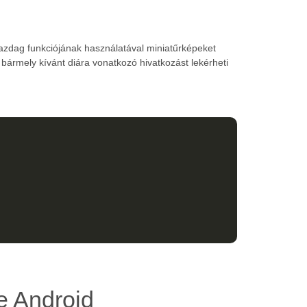
zdag funkciójának használatával miniatűrképeket
 bármely kívánt diára vonatkozó hivatkozást lekérheti
e Android