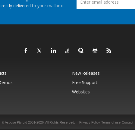
rectly delivered to your mailbox.
ucts
New Releases
 Demos
Free Support
Websites
© Aspose Pty Ltd 2001-2026.
All Rights Reserved.
Privacy Policy
Terms of use
Contact