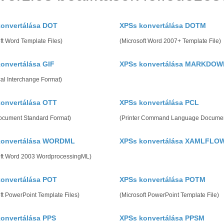
onvertálása DOT
XPSs konvertálása DOTM
ft Word Template Files)
(Microsoft Word 2007+ Template File)
onvertálása GIF
XPSs konvertálása MARKDOW
al Interchange Format)
onvertálása OTT
XPSs konvertálása PCL
cument Standard Format)
(Printer Command Language Docume
konvertálása WORDML
XPSs konvertálása XAMLFLO
oft Word 2003 WordprocessingML)
onvertálása POT
XPSs konvertálása POTM
ft PowerPoint Template Files)
(Microsoft PowerPoint Template File)
onvertálása PPS
XPSs konvertálása PPSM