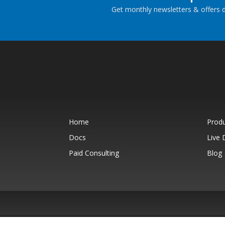
Get monthly newsletters & offers di
Home
Prod
Docs
Live
Paid Consulting
Blog