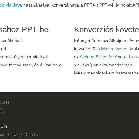
oid via Java
használatával konvertálhatja a PPTX-t PPT-vé. Mindkét AP
ásához PPT-be
Konverziós követ
asználatával
Könnyedén használhatja az Aspos
rel
közvetlenül a
Maven
webhelyről é
ion
osztály használatával
az
Aspose.Slides for Android via
save
metódussal, és állítsa be a
via-java/) az alkalmazásaiban.
Másik megoldásként beszerezhet 
class
"
);
tx
);
esents a PPTX file