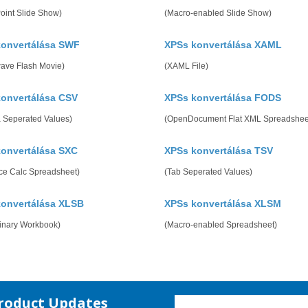
oint Slide Show)
(Macro-enabled Slide Show)
konvertálása SWF
XPSs konvertálása XAML
ave Flash Movie)
(XAML File)
onvertálása CSV
XPSs konvertálása FODS
Seperated Values)
(OpenDocument Flat XML Spreadshee
onvertálása SXC
XPSs konvertálása TSV
ice Calc Spreadsheet)
(Tab Seperated Values)
onvertálása XLSB
XPSs konvertálása XLSM
Binary Workbook)
(Macro-enabled Spreadsheet)
Product Updates