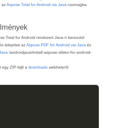
I az
Aspose.Total for Android via Java
csomagba
elmények
e.Total for Android rendszert Java-n keresztül
s telepítse az
Aspose.PDF for Android via Java
és
 Java
/androidjava/install-aspose-slides-for-android-
egy ZIP-fájlt a
downloads
webhelyről.