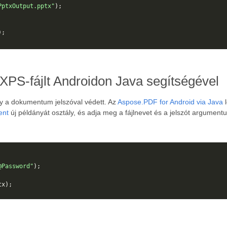
PptxOutput.pptx"
);
);
 XPS-fájlt Androidon Java segítségével
gy a dokumentum jelszóval védett. Az
Aspose.PDF for Android via Java
l
ent
új példányát osztály, és adja meg a fájlnevet és a jelszót argument
@Password"
);
tx
);