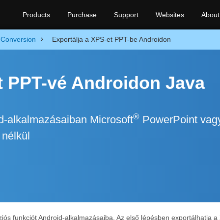
Products
Purchase
Support
Websites
About
Conversion
Exportálja a XPS-et PPT-be Androidon
t PPT-vé Androidon Java
®
d-alkalmazásaiban Microsoft
PowerPoint vag
nélkül
ziós funkciót Android-alkalmazásaiba. Az első lépésben exportálhatja