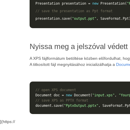
Presentation
presentation
=
new
Presentation
(
"
// save the presentation as Ppt format
presentation
.
save
(
"output.ppt"
,
SaveFormat
.
Ppt
Nyissa meg a jelszóval védett
A XPS fájlformátum betöltése közben előfordulhat, ho
A titkosított fájl megnyitásához inicializálhatja a
Docum
// open XPS document
Document
doc
=
new
Document
(
"input.xps"
,
"Your
// save XPS as PPTX format 
document
.
save
(
"PptxOutput.pptx"
,
SaveFormat
.
Pp
](https://