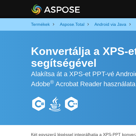
Termékek
Aspose.Total
Android via Java
Konvertálja a XPS-e
segítségével
Alakítsa át a XPS-et PPT-vé Androi
®
Adobe
Acrobat Reader használata 
Két egyszerű lépéssel integrálhatja a XPS-PPT konver