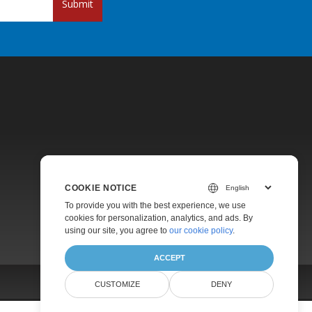
Submit
Pricing
COOKIE NOTICE
Paid Support
To provide you with the best experience, we use
About
cookies for personalization, analytics, and ads. By
using our site, you agree to
our cookie policy
.
ACCEPT
CUSTOMIZE
DENY