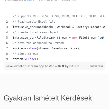
//
 supports XLS, XLSX, XLSB, XLSM, XLT, XLT, XLTM, XLAM,
//
 load sample Excel file
intrusive_ptr<IWorkbook>  workbook = Factory::CreateIWor
//
 create FileStream object
intrusive_ptr<FileStream> stream = 
new
 FileStream(
"
outpu
//
 save the Workbook to Stream
workbook->
Save
(stream, SaveFormat_Xlsx);
//
 close stream
stream->
Close
();
save-excel-to-stream.cpp
hosted with ❤ by
GitHub
view raw
Gyakran Ismételt Kérdések