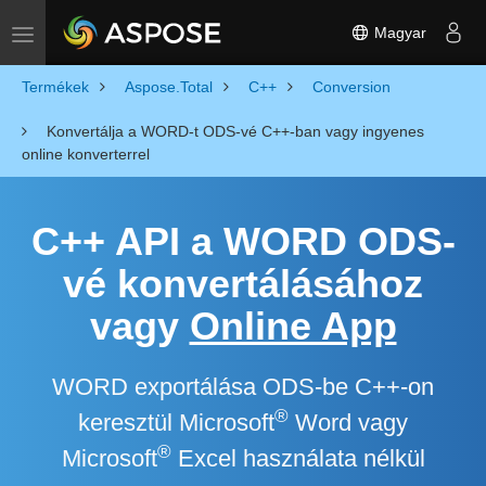
Magyar
Toggle navigation
Termékek
Aspose.Total
C++
Conversion
Konvertálja a WORD-t ODS-vé C++-ban vagy ingyenes
online konverterrel
C++ API a WORD ODS-
vé konvertálásához
vagy
Online App
WORD exportálása ODS-be C++-on
®
keresztül Microsoft
Word vagy
®
Microsoft
Excel használata nélkül