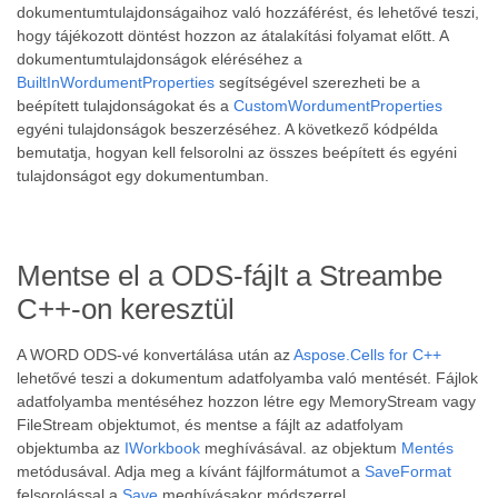
dokumentumtulajdonságaihoz való hozzáférést, és lehetővé teszi,
hogy tájékozott döntést hozzon az átalakítási folyamat előtt. A
dokumentumtulajdonságok eléréséhez a
BuiltInWordumentProperties
segítségével szerezheti be a
beépített tulajdonságokat és a
CustomWordumentProperties
egyéni tulajdonságok beszerzéséhez. A következő kódpélda
bemutatja, hogyan kell felsorolni az összes beépített és egyéni
tulajdonságot egy dokumentumban.
Mentse el a ODS-fájlt a Streambe
C++-on keresztül
A WORD ODS-vé konvertálása után az
Aspose.Cells for C++
lehetővé teszi a dokumentum adatfolyamba való mentését. Fájlok
adatfolyamba mentéséhez hozzon létre egy MemoryStream vagy
FileStream objektumot, és mentse a fájlt az adatfolyam
objektumba az
IWorkbook
meghívásával. az objektum
Mentés
metódusával. Adja meg a kívánt fájlformátumot a
SaveFormat
felsorolással a
Save
meghívásakor módszerrel.