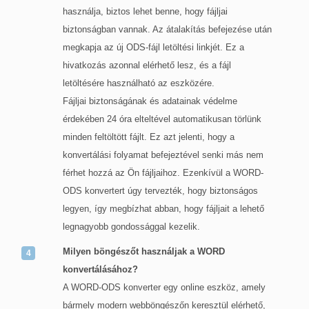
használja, biztos lehet benne, hogy fájljai
biztonságban vannak. Az átalakítás befejezése után
megkapja az új ODS-fájl letöltési linkjét. Ez a
hivatkozás azonnal elérhető lesz, és a fájl
letöltésére használható az eszközére.
Fájljai biztonságának és adatainak védelme
érdekében 24 óra elteltével automatikusan törlünk
minden feltöltött fájlt. Ez azt jelenti, hogy a
konvertálási folyamat befejeztével senki más nem
férhet hozzá az Ön fájljaihoz. Ezenkívül a WORD-
ODS konvertert úgy tervezték, hogy biztonságos
legyen, így megbízhat abban, hogy fájljait a lehető
legnagyobb gondossággal kezelik.
Milyen böngészőt használjak a WORD
konvertálásához?
A WORD-ODS konverter egy online eszköz, amely
bármely modern webböngészőn keresztül elérhető,