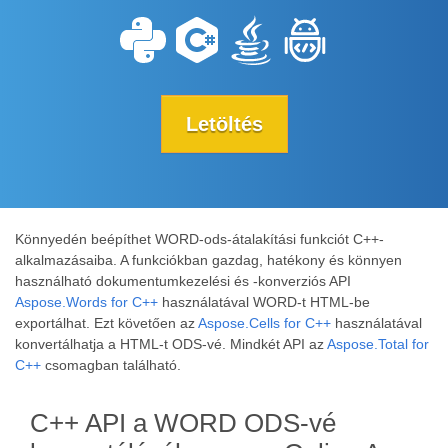
Letöltés
Könnyedén beépíthet WORD-ods-átalakítási funkciót C++-
alkalmazásaiba. A funkciókban gazdag, hatékony és könnyen
használható dokumentumkezelési és -konverziós API
Aspose.Words for C++
használatával WORD-t HTML-be
exportálhat. Ezt követően az
Aspose.Cells for C++
használatával
konvertálhatja a HTML-t ODS-vé. Mindkét API az
Aspose.Total for
C++
csomagban található.
C++ API a WORD ODS-vé