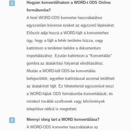
Hogyan konvertálhatom a WORD-t ODS Online
formátumba?
A fenti WORD-ODS konverter használatához
egyszerűen kövesse ezeket az egyszerű lépéseket.
Először adja hozzá a WORD-fájlt a konverterhez
úgy, hogy a fájlt a fehér területre húzza, vagy
kattintson a területen belülre a dokumentum
importálásához. Ezután kattintson a "Konvertálás"
gombra az átalakítási folyamat elindításához.
Miután a WORD-ből ODS-be konvertálás
befejeződött, egyetlen kattintással azonnal letöltheti
az átalakított fájlt. Ez hihetetlenül egyszerűvé teszi
a WORD-fájlok ODS formátumba konvertálását, és
mindezt további szoftverek vagy bővítmények
telepítése nélkül is megteheti.
Mennyi ideig tart a WORD konvertálása?
A WORD-ODS konverter használatakor az