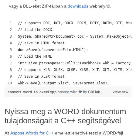
vagy a DLL-eket ZIP-fájlban a
downloads
webhelyről.
// supports DOC, DOT, DOCX, DOCM, DOTX, DOTM, RTF, Word
// load the DOCX.
System::SharedPtr<Document> doc = System::MakeObject<Do
// save in HTML format
doc->Save(u"convertedFile.HTML");
// Load the HTML
intrusive_ptr<Aspose::Cells::IWorkbook> wkb = Factory::
// supports XLS, XLSX, XLSB, XLSM, XLT, XLT, XLTM, XLAM
// Save in XLSX format
wkb->Save(u"output.xlsx", SaveFormat_Xlsx);
convert-word-to-excel.cpp
hosted with ❤ by
GitHub
view raw
Nyissa meg a WORD dokumentum
tulajdonságait a C++ segítségével
Az
Aspose.Words for C++
emellett lehetővé teszi a WORD-fájl