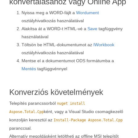
konvertálásához vagy Online App
Nyissa meg a WORD-fájlt a
Wordument
osztályhivatkozás használatával
Alakítsa át a WORD-t HTML-vé a
Save
tagfüggvény
használatával
Töltsön be HTML-dokumentumot az
IWorkbook
osztályhivatkozás használatával
Mentse el a dokumentumot ODS formátumba a
Mentés
tagfüggvénnyel
Konverziós követelmények
Telepítés parancssorból
nuget install
ként, vagy a Visual Studio csomagkezelő
Aspose.Total.Cpp
konzolján keresztül az
Install-Package Aspose.Total.Cpp
paranccsal.
Alternatív megoldásként letöltheti az offline MSI telepítőt