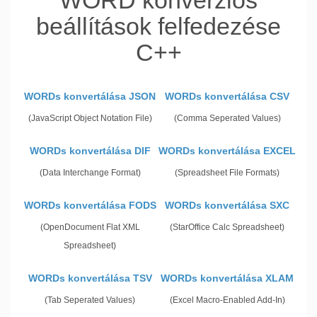
WORD konverziós
beállítások felfedezése
C++
WORDs konvertálása JSON
WORDs konvertálása CSV
(JavaScript Object Notation File)
(Comma Seperated Values)
WORDs konvertálása DIF
WORDs konvertálása EXCEL
(Data Interchange Format)
(Spreadsheet File Formats)
WORDs konvertálása FODS
WORDs konvertálása SXC
(OpenDocument Flat XML
(StarOffice Calc Spreadsheet)
Spreadsheet)
WORDs konvertálása TSV
WORDs konvertálása XLAM
(Tab Seperated Values)
(Excel Macro-Enabled Add-In)