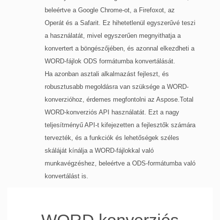
beleértve a Google Chrome-ot, a Firefoxot, az
Operát és a Safarit. Ez hihetetlenül egyszerűvé teszi
a használatát, mivel egyszerűen megnyithatja a
konvertert a böngészőjében, és azonnal elkezdheti a
WORD-fájlok ODS formátumba konvertálását.
Ha azonban asztali alkalmazást fejleszt, és
robusztusabb megoldásra van szüksége a WORD-
konverzióhoz, érdemes megfontolni az Aspose.Total
WORD-konverziós API használatát. Ezt a nagy
teljesítményű API-t kifejezetten a fejlesztők számára
tervezték, és a funkciók és lehetőségek széles
skáláját kínálja a WORD-fájlokkal való
munkavégzéshez, beleértve a ODS-formátumba való
konvertálást is.