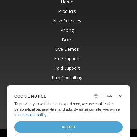
Home
Products
New Releases
Pricing
Docs
Live Demos
Free Support
Paid Support
Paid Consulting
Blog
Websites
COOKIE NOTICE
To provide you with the best experience, we use cookies for
About
personalization, analytics, and ads. By using our site, you agree
to
our cookie policy
.
ACCEPT
© Aspose Pty Ltd 2001-2026.
All Rights Reserved.