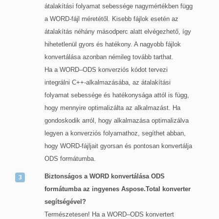
átalakítási folyamat sebessége nagymértékben függ
a WORD-fájl méretétől. Kisebb fájlok esetén az
átalakítás néhány másodperc alatt elvégezhető, így
hihetetlenül gyors és hatékony. A nagyobb fájlok
konvertálása azonban némileg tovább tarthat.
Ha a WORD–ODS konverziós kódot tervezi
integrálni C++-alkalmazásába, az átalakítási
folyamat sebessége és hatékonysága attól is függ,
hogy mennyire optimalizálta az alkalmazást. Ha
gondoskodik arról, hogy alkalmazása optimalizálva
legyen a konverziós folyamathoz, segíthet abban,
hogy WORD-fájljait gyorsan és pontosan konvertálja
ODS formátumba.
Biztonságos a WORD konvertálása ODS
formátumba az ingyenes Aspose.Total konverter
segítségével?
Természetesen! Ha a WORD–ODS konvertert