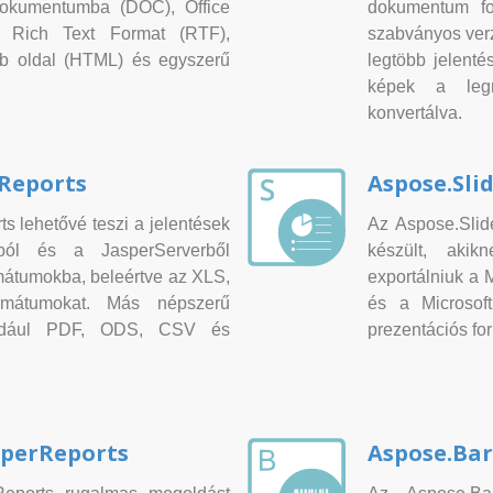
dokumentumba (DOC), Office
dokumentum f
Rich Text Format (RTF),
szabványos verz
 oldal (HTML) és egyszerű
legtöbb jelenté
képek a leg
konvertálva.
rReports
Aspose.Sli
s lehetővé teszi a jelentések
Az Aspose.Slid
sból és a JasperServerből
készült, akik
mátumokba, beleértve az XLS,
exportálniuk a
mátumokat. Más népszerű
és a Microso
például PDF, ODS, CSV és
prezentációs fo
sperReports
Aspose.Bar