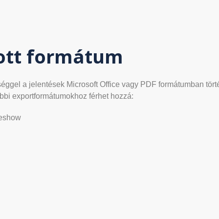
ott formátum
éggel a jelentések Microsoft Office vagy PDF formátumban tört
bbi exportformátumokhoz férhet hozzá:
deshow