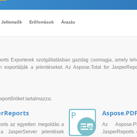
Jellemzők
Erőforrások
Árazás
orts Exporterek szolgáltatásban gazdag csomagja, amely lehet
xportálják a jelentéseket. Az Aspose.Total for JasperReport
xportőröket tartalmazza:
erReports
Aspose.PDF
orts az egyetlen megoldás a
Az Aspose.P
 JasperServer jelentések
JasperReports 