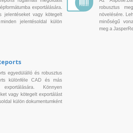
Reports rugalmas megoldást
Az Aspose.Ba
képformátumba exportálására.
robusztus meg
 jelentéseket vagy kötegelt
növelésére. Leh
 minden jelentésoldal külön
minőségű vonal
meg a JasperRe
Reports
ts egyedülálló és robusztus
orts különféle CAD és más
ő exportálására. Könnyen
ket vagy kötegelt exportálást
ésoldal külön dokumentumként