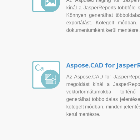
Az Aspose.Imaging for Jasper
kínál a JasperReports többféle 
Könnyen generálhat többoldalas
exportálást. Kötegelt módban.
dokumentumként kerül mentésre.
Aspose.CAD for Jasper
Az Aspose.CAD for JasperRepor
megoldást kínál a JasperRep
vektorformátumokba történ
generálhat többoldalas jelentése
kötegelt módban. minden jelent
kerül mentésre.