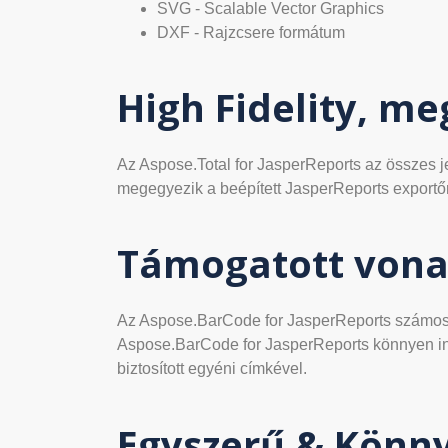
SVG - Scalable Vector Graphics
DXF - Rajzcsere formátum
High Fidelity, me
Az Aspose.Total for JasperReports az összes j
megegyezik a beépített JasperReports exportőr á
Támogatott von
Az Aspose.BarCode for JasperReports számos
Aspose.BarCode for JasperReports könnyen int
biztosított egyéni címkével.
Egyszerű & Könny