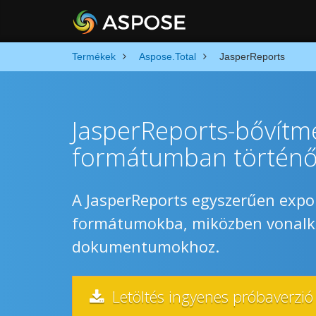
Termékek
Aspose.Total
JasperReports
JasperReports-bővítmé
formátumban történő
A JasperReports egyszerűen expo
formátumokba, miközben vonalkó
dokumentumokhoz.
Letöltés ingyenes próbaverzió