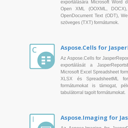
exportálására Microsoft Word 
Open XML (OOXML, DOCX), 
OpenDocument Text (ODT), Web
szöveges (TXT) formátumok.
Aspose.Cells for Jaspe
Az Aspose.Cells for JasperReport
exportálását a JasperReport
Microsoft Excel Spreadsheet for
XLSX és SpreadsheetML for
formátumokat is támogat, 
tabulátorral tagolt formátumokat.
Aspose.Imaging for Ja