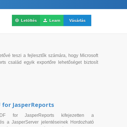
Letöltés
Learn
Vásárlás
ővé teszi a fejlesztők számára, hogy Microsoft
s család egyik exportőre lehetőséget biztosít
 for JasperReports
DF for JasperReports kifejezetten a
és a JasperServer jelentéseinek Hordozható