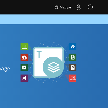
Magyar
mage