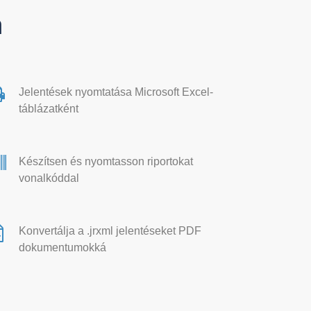
a
Jelentések nyomtatása Microsoft Excel-
táblázatként
Készítsen és nyomtasson riportokat
vonalkóddal
Konvertálja a .jrxml jelentéseket PDF
dokumentumokká