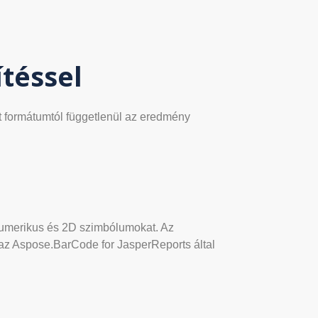
ítéssel
tt formátumtól függetlenül az eredmény
umerikus és 2D szimbólumokat. Az
 az Aspose.BarCode for JasperReports által