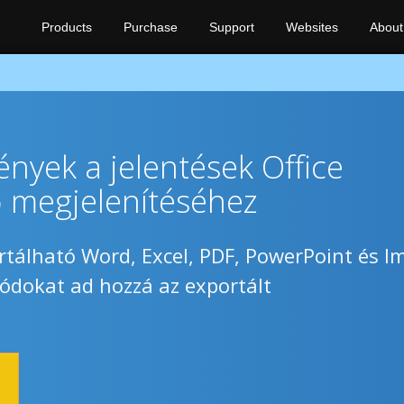
Products
Purchase
Support
Websites
About
nyek a jelentések Office
 megjelenítéséhez
rtálható Word, Excel, PDF, PowerPoint és I
dokat ad hozzá az exportált