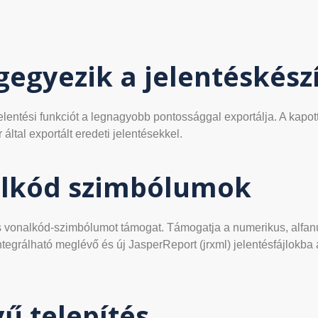
gegyezik a jelentéskész
elentési funkciót a legnagyobb pontossággal exportálja. A kapo
ltal exportált eredeti jelentésekkel.
alkód szimbólumok
 vonalkód-szimbólumot támogat. Támogatja a numerikus, alfan
egrálható meglévő és új JasperReport (jrxml) jelentésfájlokba
ű telepítés