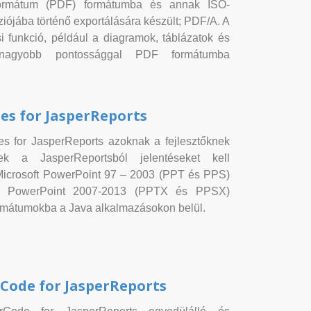
ormátum (PDF) formátumba és annak ISO-
iójába történő exportálására készült; PDF/A. A
si funkció, például a diagramok, táblázatok és
nagyobb pontossággal PDF formátumba
des for JasperReports
es for JasperReports azoknak a fejlesztőknek
nek a JasperReportsból jelentéseket kell
 Microsoft PowerPoint 97 – 2003 (PPT és PPS)
ft PowerPoint 2007-2013 (PPTX és PPSX)
rmátumokba a Java alkalmazásokon belül.
Code for JasperReports