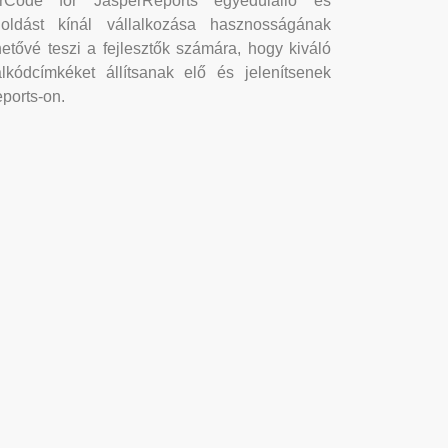
rCode for JasperReports egyedülálló és
oldást kínál vállalkozása hasznosságának
etővé teszi a fejlesztők számára, hogy kiváló
kódcímkéket állítsanak elő és jelenítsenek
ports-on.