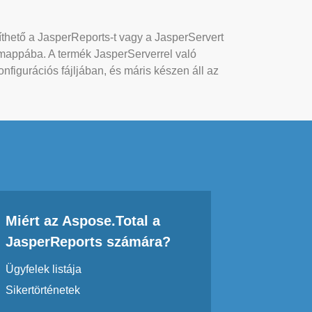
píthető a JasperReports-t vagy a JasperServert
 mappába. A termék JasperServerrel való
nfigurációs fájljában, és máris készen áll az
Miért az Aspose.Total a
JasperReports számára?
Ügyfelek listája
Sikertörténetek