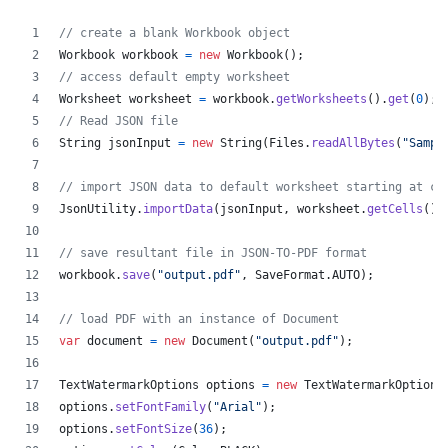
// create a blank Workbook object
Workbook
workbook
=
new
Workbook
(
)
;
// access default empty worksheet
Worksheet
worksheet
=
workbook
.
getWorksheets
(
)
.
get
(
0
)
;
// Read JSON file
String
jsonInput
=
new
String
(
Files
.
readAllBytes
(
"Sampl
// import JSON data to default worksheet starting at ce
JsonUtility
.
importData
(
jsonInput
,
worksheet
.
getCells
(
)
,
// save resultant file in JSON-TO-PDF format
workbook
.
save
(
"output.pdf"
,
SaveFormat
.
AUTO
)
;
// load PDF with an instance of Document
var
document
=
new
Document
(
"output.pdf"
)
;
TextWatermarkOptions
options
=
new
TextWatermarkOptions
options
.
setFontFamily
(
"Arial"
)
;
options
.
setFontSize
(
36
)
;