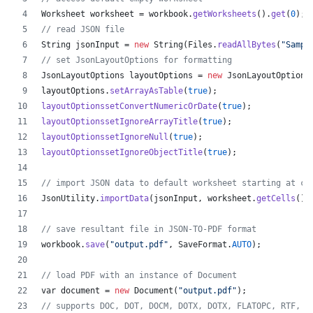
Worksheet
worksheet
 = 
workbook
.
getWorksheets
().
get
(
0
);
// read JSON file
String
jsonInput
 = 
new
String
(
Files
.
readAllBytes
(
"Sampl
// set JsonLayoutOptions for formatting
JsonLayoutOptions
layoutOptions
 = 
new
JsonLayoutOptions
layoutOptions
.
setArrayAsTable
(
true
);
layoutOptionssetConvertNumericOrDate
(
true
);
layoutOptionssetIgnoreArrayTitle
(
true
);
layoutOptionssetIgnoreNull
(
true
);
layoutOptionssetIgnoreObjectTitle
(
true
);
// import JSON data to default worksheet starting at ce
JsonUtility
.
importData
(
jsonInput
, 
worksheet
.
getCells
(),
// save resultant file in JSON-TO-PDF format
workbook
.
save
(
"output.pdf"
, 
SaveFormat
.
AUTO
);   
// load PDF with an instance of Document
var
document
 = 
new
Document
(
"output.pdf"
);
// supports DOC, DOT, DOCM, DOTX, DOTX, FLATOPC, RTF, W