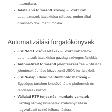
használatra.
Adatalapú formázott szöveg
– Strukturált
adathalmazok átalakítása stílusos, ember által
olvasható dokumentumokká.
Automatizálási forgatókönyvek
JSON-RTF csővezetékek
– Strukturált adatok
automatizált átalakítása gazdag szöveges fájlokká.
Automatizált formázott jelentéskészítés
– Stílusos
jelentések építése közvetlenül JSON forrásokból.
JSON-alapú dokumentumhordozhatóság
–
Egységes tartalom lehetővé tétele platformok és
rendszerek között.
Vállalati RTF terjesztési munkafolyamatok
–
Gazdag szöveg kimenetek szabványosítása
nagyvállalati szintű felhasználásra.