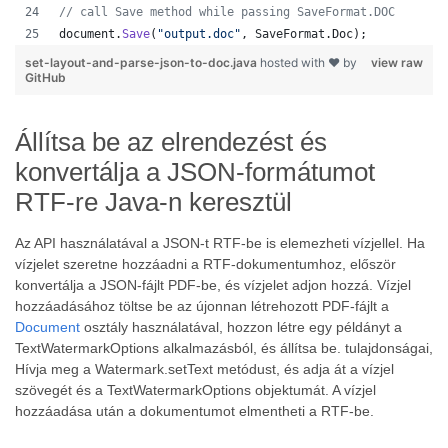
// call Save method while passing SaveFormat.DOC
document
.
Save
(
"output.doc"
, 
SaveFormat
.
Doc
); 
set-layout-and-parse-json-to-doc.java
hosted with ❤ by
view raw
GitHub
Állítsa be az elrendezést és
konvertálja a JSON-formátumot
RTF-re Java-n keresztül
Az API használatával a JSON-t RTF-be is elemezheti vízjellel. Ha
vízjelet szeretne hozzáadni a RTF-dokumentumhoz, először
konvertálja a JSON-fájlt PDF-be, és vízjelet adjon hozzá. Vízjel
hozzáadásához töltse be az újonnan létrehozott PDF-fájlt a
Document
osztály használatával, hozzon létre egy példányt a
TextWatermarkOptions alkalmazásból, és állítsa be. tulajdonságai,
Hívja meg a Watermark.setText metódust, és adja át a vízjel
szövegét és a TextWatermarkOptions objektumát. A vízjel
hozzáadása után a dokumentumot elmentheti a RTF-be.