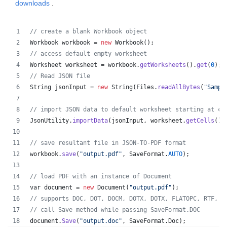
downloads
.
// create a blank Workbook object
Workbook
workbook
 = 
new
Workbook
();
// access default empty worksheet
Worksheet
worksheet
 = 
workbook
.
getWorksheets
().
get
(
0
);
// Read JSON file
String
jsonInput
 = 
new
String
(
Files
.
readAllBytes
(
"Sampl
// import JSON data to default worksheet starting at ce
JsonUtility
.
importData
(
jsonInput
, 
worksheet
.
getCells
(),
// save resultant file in JSON-TO-PDF format
workbook
.
save
(
"output.pdf"
, 
SaveFormat
.
AUTO
);   
// load PDF with an instance of Document
var
document
 = 
new
Document
(
"output.pdf"
);
// supports DOC, DOT, DOCM, DOTX, DOTX, FLATOPC, RTF, W
// call Save method while passing SaveFormat.DOC
document
.
Save
(
"output.doc"
, 
SaveFormat
.
Doc
); 