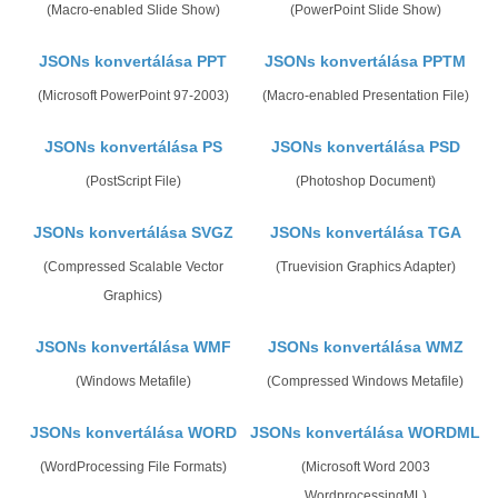
(Macro-enabled Slide Show)
(PowerPoint Slide Show)
JSONs konvertálása PPT
JSONs konvertálása PPTM
(Microsoft PowerPoint 97-2003)
(Macro-enabled Presentation File)
JSONs konvertálása PS
JSONs konvertálása PSD
(PostScript File)
(Photoshop Document)
JSONs konvertálása SVGZ
JSONs konvertálása TGA
(Compressed Scalable Vector
(Truevision Graphics Adapter)
Graphics)
JSONs konvertálása WMF
JSONs konvertálása WMZ
(Windows Metafile)
(Compressed Windows Metafile)
JSONs konvertálása WORD
JSONs konvertálása WORDML
(WordProcessing File Formats)
(Microsoft Word 2003
WordprocessingML)