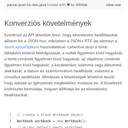
parse-json-to-doc.java
hosted with ❤ by
GitHub
view raw
Konverziós követelmények
Ezenkívül az API lehetővé teszi, hogy elrendezési beállításokat
állítson be a JSON-hoz, miközben a JSON-t RTF-be elemezi a
JsonLayoutOptions
használatával. Lehetővé teszi a tömb
táblaként történő feldolgozását, a nullák figyelmen kívül hagyását,
a tömb címének figyelmen kívül hagyását, az objektum címének
figyelmen kívül hagyását, a karakterlánc számmá vagy dátummá
alakítását, a dátum és számformátum beállítását, valamint a
címstílus beállítását. Mindezek a lehetőségek lehetővé teszik,
hogy adatait az igényeinek megfelelően mutassa be. A következő
kódrészlet bemutatja, hogyan állíthatja be az elrendezési
beállításokat.
// create a blank Workbook object
Workbook
workbook
 = 
new
Workbook
();
// access default empty worksheet