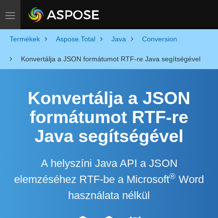
Toggle navigation
Termékek
Aspose.Total
Java
Conversion
Konvertálja a JSON formátumot RTF-re Java segítségével
Konvertálja a JSON
formátumot RTF-re
Java segítségével
A helyszíni Java API a JSON
®
elemzéséhez RTF-be a Microsoft
Word
használata nélkül