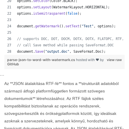
options
.
setColor
(
Color
.
BLACK
)
;
options
.
setLayout
(
WatermarkLayout
.
HORIZONTAL
)
;
options
.
isSemitrasparent
(
false
)
;
document
.
getWatermark
(
)
.
setText
(
"Test"
,
options
)
;
// supports DOC, DOT, DOCM, DOTX, DOTX, FLATOPC, RTF, W
// call Save method while passing SaveFormat.DOC
document
.
Save
(
"output.doc"
,
SaveFormat
.
Doc
)
;
parse-json-to-word-with-watermark.cs
hosted with ❤ by
view raw
GitHub
```
Az **JSON átalakítása RTF-fé** fontos a **strukturált adatokból
származó átfogó platformfüggetlen formázott szöveges
dokumentumok** létrehozásához. Az RTF fájlok széles
kompatibilitást biztosítanak az operációs rendszerek,
szövegszerkesztők és örökségplatformok között, így ideálisak
azoknak a szervezeteknek, amelyek könnyű, hordozható és
formázott dokumentációra vágynak. Az JSON átalakításával RTF-