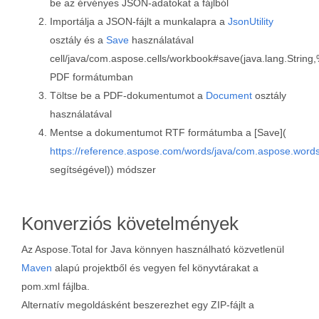
be az érvényes JSON-adatokat a fájlból
Importálja a JSON-fájlt a munkalapra a
JsonUtility
osztály és a
Save
használatával
cell/java/com.aspose.cells/workbook#save(java.lang.Strin
PDF formátumban
Töltse be a PDF-dokumentumot a
Document
osztály
használatával
Mentse a dokumentumot RTF formátumba a [Save](
https://reference.aspose.com/words/java/com.aspose.word
segítségével)) módszer
Konverziós követelmények
Az Aspose.Total for Java könnyen használható közvetlenül
Maven
alapú projektből és vegyen fel könyvtárakat a
pom.xml fájlba.
Alternatív megoldásként beszerezhet egy ZIP-fájlt a