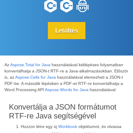
Letöltés
Az
Aspose.Total for Java
használatával kétlépéses folyamatban
konvertálhatja a JSON-t RTF-re a Java-alkalmazásokban. Először
is, az
Aspose.Cells for Java
használatával elemezheti a JSON-t
PDF-be. A második lépésben a PDF-et RTF-re konvertálhatja a
Word Processing API
Aspose.Words for Java
használatával.
Konvertálja a JSON formátumot
RTF-re Java segítségével
Hozzon létre egy új
Workbook
objektumot, és olvassa