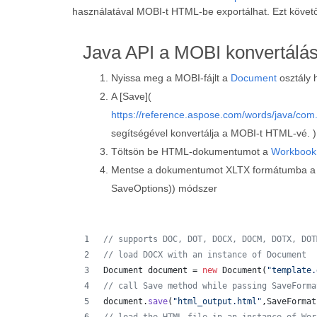
használatával MOBI-t HTML-be exportálhat. Ezt köve
Java API a MOBI konvertálá
Nyissa meg a MOBI-fájlt a
Document
osztály 
A [Save](
https://reference.aspose.com/words/java/co
segítségével konvertálja a MOBI-t HTML-vé. 
Töltsön be HTML-dokumentumot a
Workbook
Mentse a dokumentumot XLTX formátumba 
SaveOptions)) módszer
// supports DOC, DOT, DOCX, DOCM, DOTX, DOT
// load DOCX with an instance of Document
Document
document
 = 
new
Document
(
"template.
// call Save method while passing SaveForma
document
.
save
(
"html_output.html"
,
SaveFormat