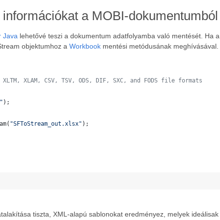
lt információkat a MOBI-dokumentumból
r Java
lehetővé teszi a dokumentum adatfolyamba való mentését. Ha a f
a Stream objektumhoz a
Workbook
mentési metódusának meghívásával. 
 XLTM, XLAM, CSV, TSV, ODS, DIF, SXC, and FODS file formats
"
);
am
(
"SFToStream_out.xlsx"
);
talakítása tiszta, XML-alapú sablonokat eredményez, melyek ideálisak