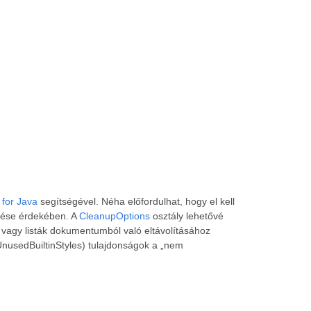
for Java
segítségével. Néha előfordulhat, hogy el kell
ntése érdekében. A
CleanupOptions
osztály lehetővé
 vagy listák dokumentumból való eltávolításához
usedBuiltinStyles) tulajdonságok a „nem