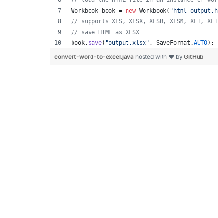
// load the HTML file in an instance of Wor
Workbook
book
 = 
new
Workbook
(
"html_output.h
// supports XLS, XLSX, XLSB, XLSM, XLT, XLT
// save HTML as XLSX
book
.
save
(
"output.xlsx"
, 
SaveFormat
.
AUTO
); 
convert-word-to-excel.java
hosted with ❤ by
GitHub