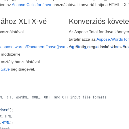
tően az
Aspose.Cells for Java
használatával konvertálhatja a HTML-t XL
sához XLTX-vé
Konverziós követ
használatával
Az Aspose.Total for Java könnye
tartalmazza az
Aspose.Words for
m.aspose.words/Document#save(java.lang.String,com.aspose.words.Sa
Alternatív megoldásként beszerez
) módszerrel
osztály használatával
a
Save
segítségével.
M, RTF, WordML, MOBI, ODT, and OTT input file formats 
docx"
);
t.HTML
.
HTML
);