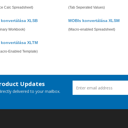
ice Calc Spreadsheet)
(Tab Seperated Values)
 konvertálása XLSB
MOBIs konvertálása XLSM
Binary Workbook)
(Macro-enabled Spreadsheet)
 konvertálása XLTM
Macro-Enabled Template)
Product Updates
rectly delivered to your mailbox.