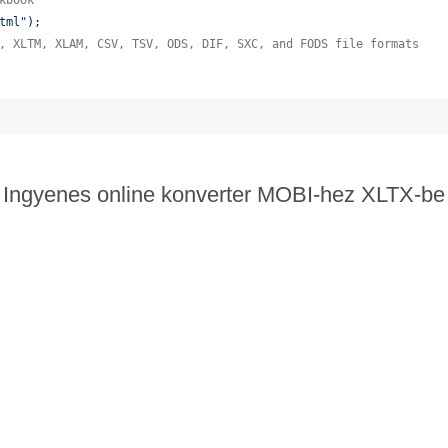
kbook
tml"
);
, XLTM, XLAM, CSV, TSV, ODS, DIF, SXC, and FODS file formats
  
Ingyenes online konverter MOBI-hez XLTX-be