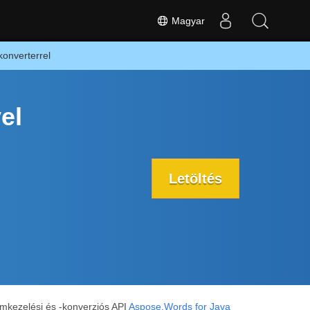
Magyar
onverterrel
el
Letöltés
mkezelési és -konverziós API
Aspose.Words for Java