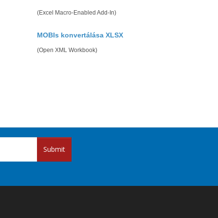
(Excel Macro-Enabled Add-In)
MOBIs konvertálása XLSX
(Open XML Workbook)
Submit