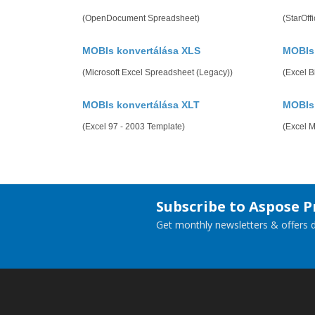
(OpenDocument Spreadsheet)
(StarOff
MOBIs konvertálása XLS
MOBIs
(Microsoft Excel Spreadsheet (Legacy))
(Excel 
MOBIs konvertálása XLT
MOBIs
(Excel 97 - 2003 Template)
(Excel 
Subscribe to Aspose 
Get monthly newsletters & offers di