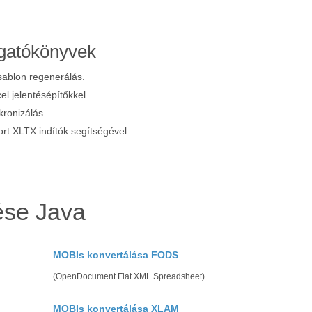
rgatókönyvek
ablon regenerálás.
el jelentésépítőkkel.
kronizálás.
t XLTX indítók segítségével.
ése Java
MOBIs konvertálása FODS
(OpenDocument Flat XML Spreadsheet)
MOBIs konvertálása XLAM