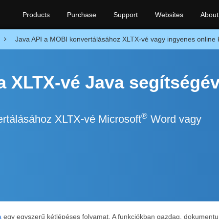
Products
Purchase
Support
Websites
About
Java API a MOBI konvertálásához XLTX-vé vagy ingyenes online k
a XLTX-vé Java segítségév
®
rtálásához XLTX-vé Microsoft
Word vagy
a
egy egyszerű kétlépéses folyamat. A funkciókban gazdag, dokumentu