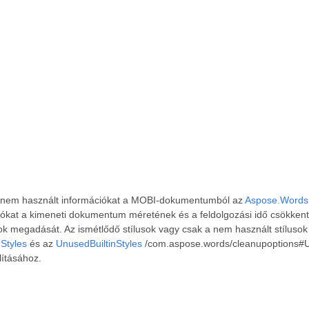
 fel nem használt információkat a MOBI-dokumentumból az
Aspose.Words 
ációkat a kimeneti dokumentum méretének és a feldolgozási idő csökke
ok megadását. Az ismétlődő stílusok vagy csak a nem használt stílusok
Styles
és az
UnusedBuiltinStyles
/com.aspose.words/cleanupoptions#Un
lításához.