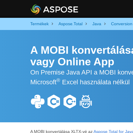
Termékek
Aspose.Total
Java
Conversion
A MOBI konvertálás
vagy Online App
On Premise Java API a MOBI konve
®
Microsoft
Excel használata nélkül
A MOBI konvertálása XLTX-vé az
Aspose.Total for Jav