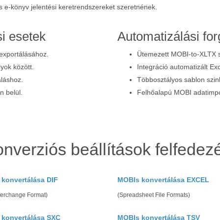
s e-könyv jelentési keretrendszereket szeretnének.
i esetek
Automatizálási fo
exportálásához.
Ütemezett MOBI-to-XLTX s
lyok között.
Integráció automatizált Exc
áláshoz.
Többosztályos sablon szin
 belül.
Felhőalapú MOBI adatimpor
nverziós beállítások felfedez
konvertálása DIF
MOBIs konvertálása EXCEL
terchange Format)
(Spreadsheet File Formats)
 konvertálása SXC
MOBIs konvertálása TSV