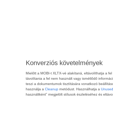
Konverziós követelmények
Mielőtt a MOBI-t XLTX-vé alakítaná, eltávolíthatja a
távolítania a fel nem használt vagy ismétlődő inform
teszi a dokumentumok tisztítására vonatkozó beállítás
használja a
Cleanup
metódust. Használhatja a
Unused
használtként” megjelölt stílusok észleléséhez és eltávo