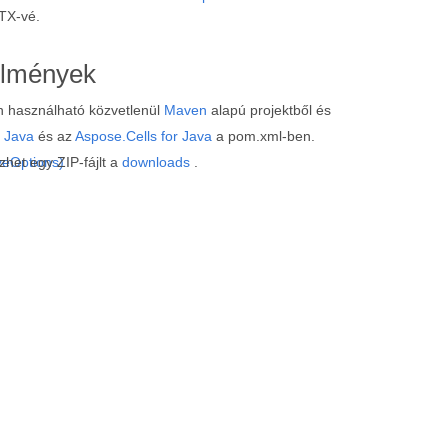
TX-vé.
elmények
n használható közvetlenül
Maven
alapú projektből és
 Java
és az
Aspose.Cells for Java
a pom.xml-ben.
veOptions)
het egy ZIP-fájlt a
downloads
.