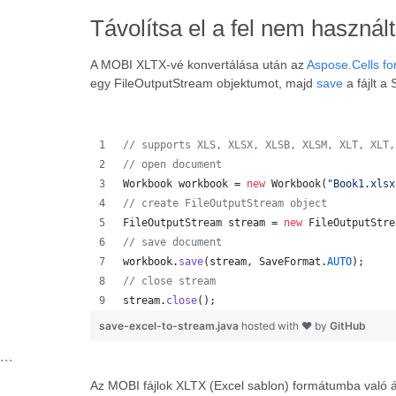
Távolítsa el a fel nem haszná
A MOBI XLTX-vé konvertálása után az
Aspose.Cells fo
egy FileOutputStream objektumot, majd
save
a fájlt 
// supports XLS, XLSX, XLSB, XLSM, XLT, XLT,
// open document
Workbook
workbook
 = 
new
Workbook
(
"Book1.xlsx
// create FileOutputStream object
FileOutputStream
stream
 = 
new
FileOutputStre
// save document
workbook
.
save
(
stream
, 
SaveFormat
.
AUTO
);   
// close stream
stream
.
close
();
save-excel-to-stream.java
hosted with ❤ by
GitHub
```
Az MOBI fájlok XLTX (Excel sablon) formátumba való á