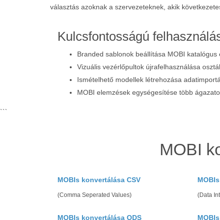
választás azoknak a szervezeteknek, akik következete
Kulcsfontosságú felhasználás
Branded sablonok beállítása MOBI katalógus 
Vizuális vezérlőpultok újrafelhasználása osztá
Ismételhető modellek létrehozása adatimport
MOBI elemzések egységesítése több ágazaton
```
MOBI ko
MOBIs konvertálása CSV
MOBIs 
(Comma Seperated Values)
(Data In
MOBIs konvertálása ODS
MOBIs