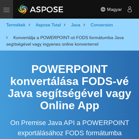
Magyar
Toggle navigation
Termékek
Aspose.Total
Java
Conversion
Konvertálja a POWERPOINT-ot FODS formátumba Java
segítségével vagy ingyenes online konverterrel
POWERPOINT
konvertálása FODS-vé
Java segítségével vagy
Online App
On Premise Java API a POWERPOINT
exportálásához FODS formátumba