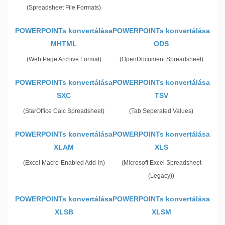
(Spreadsheet File Formats)
POWERPOINTs konvertálása
POWERPOINTs konvertálása
MHTML
ODS
(Web Page Archive Format)
(OpenDocument Spreadsheet)
POWERPOINTs konvertálása
POWERPOINTs konvertálása
SXC
TSV
(StarOffice Calc Spreadsheet)
(Tab Seperated Values)
POWERPOINTs konvertálása
POWERPOINTs konvertálása
XLAM
XLS
(Excel Macro-Enabled Add-In)
(Microsoft Excel Spreadsheet
(Legacy))
POWERPOINTs konvertálása
POWERPOINTs konvertálása
XLSB
XLSM