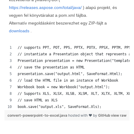
https://releases.aspose.com/total/java/
) alapú projekt, és
vegyen fel könyvtárakat a pom.xml fájlba.
Alternatív megoldásként beszerezhet egy ZIP-fájlt a
downloads
.
// supports PPT, POT, PPS, PPTX, POTX, PPSX, PPTM, PPSM
// instantiate a Presentation object that represents a 
Presentation presentation = new Presentation("template.
// save the presentation as HTML
presentation.save("output.html", SaveFormat.Html);  
// load the HTML file in an instance of Workbook
Workbook book = new Workbook("output.html");
// Supports XLS, XLSX, XLSB, XLSM, XLT, XLTX, XLTM, XLA
// save HTML as XLS
book.save("output.xls", SaveFormat.Xls);  
convert-powerpoint-to-excel.java
hosted with ❤ by
GitHub
view raw