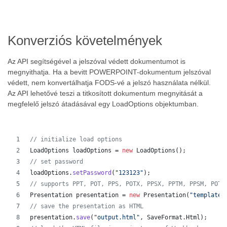
Konverziós követelmények
Az API segítségével a jelszóval védett dokumentumot is
megnyithatja. Ha a bevitt POWERPOINT-dokumentum jelszóval
védett, nem konvertálhatja FODS-vé a jelszó használata nélkül.
Az API lehetővé teszi a titkosított dokumentum megnyitását a
megfelelő jelszó átadásával egy LoadOptions objektumban.
// initialize load options
LoadOptions
loadOptions
 = 
new
LoadOptions
();
// set password
loadOptions
.
setPassword
(
"123123"
);
// supports PPT, POT, PPS, POTX, PPSX, PPTM, PPSM, POTM
Presentation
presentation
 = 
new
Presentation
(
"template.
// save the presentation as HTML
presentation
.
save
(
"output.html"
, 
SaveFormat
.
Html
);  