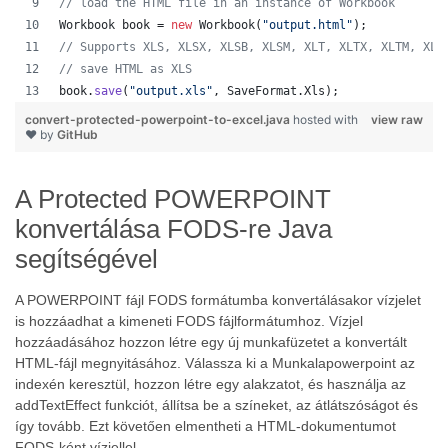
// load the HTML file in an instance of Workbook
Workbook
book
 = 
new
Workbook
(
"output.html"
);
// Supports XLS, XLSX, XLSB, XLSM, XLT, XLTX, XLTM, XLA
// save HTML as XLS
book
.
save
(
"output.xls"
, 
SaveFormat
.
Xls
);  
convert-protected-powerpoint-to-excel.java
hosted with
view raw
❤ by
GitHub
A Protected POWERPOINT
konvertálása FODS-re Java
segítségével
A POWERPOINT fájl FODS formátumba konvertálásakor vízjelet
is hozzáadhat a kimeneti FODS fájlformátumhoz. Vízjel
hozzáadásához hozzon létre egy új munkafüzetet a konvertált
HTML-fájl megnyitásához. Válassza ki a Munkalapowerpoint az
indexén keresztül, hozzon létre egy alakzatot, és használja az
addTextEffect funkciót, állítsa be a színeket, az átlátszóságot és
így tovább. Ezt követően elmentheti a HTML-dokumentumot
FODS-ként vízjellel.