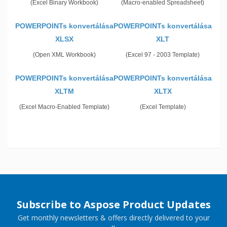
(Excel Binary Workbook)
(Macro-enabled Spreadsheet)
POWERPOINTs konvertálása
POWERPOINTs konvertálása
XLSX
XLT
(Open XML Workbook)
(Excel 97 - 2003 Template)
POWERPOINTs konvertálása
POWERPOINTs konvertálása
XLTM
XLTX
(Excel Macro-Enabled Template)
(Excel Template)
Subscribe to Aspose Product Updates
Get monthly newsletters & offers directly delivered to your