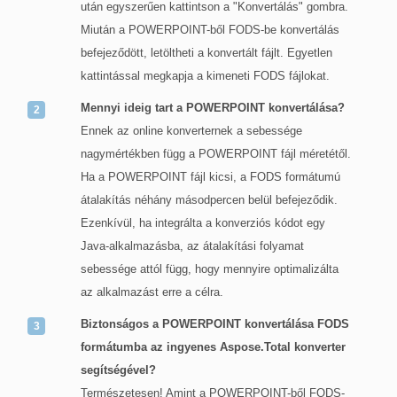
után egyszerűen kattintson a "Konvertálás" gombra.
Miután a POWERPOINT-ből FODS-be konvertálás
befejeződött, letöltheti a konvertált fájlt. Egyetlen
kattintással megkapja a kimeneti FODS fájlokat.
Mennyi ideig tart a POWERPOINT konvertálása?
Ennek az online konverternek a sebessége
nagymértékben függ a POWERPOINT fájl méretétől.
Ha a POWERPOINT fájl kicsi, a FODS formátumú
átalakítás néhány másodpercen belül befejeződik.
Ezenkívül, ha integrálta a konverziós kódot egy
Java-alkalmazásba, az átalakítási folyamat
sebessége attól függ, hogy mennyire optimalizálta
az alkalmazást erre a célra.
Biztonságos a POWERPOINT konvertálása FODS
formátumba az ingyenes Aspose.Total konverter
segítségével?
Természetesen! Amint a POWERPOINT-ből FODS-