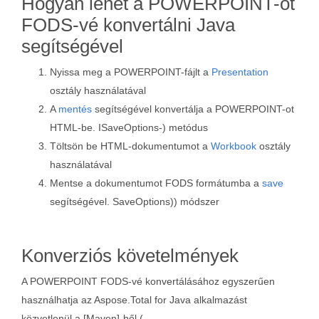
Hogyan lehet a POWERPOINT-ot
FODS-vé konvertálni Java
segítségével
Nyissa meg a POWERPOINT-fájlt a
Presentation
osztály használatával
A
mentés
segítségével konvertálja a POWERPOINT-ot
HTML-be. ISaveOptions-) metódus
Töltsön be HTML-dokumentumot a
Workbook
osztály
használatával
Mentse a dokumentumot FODS formátumba a
save
segítségével. SaveOptions)) módszer
Konverziós követelmények
A POWERPOINT FODS-vé konvertálásához egyszerűen
használhatja az Aspose.Total for Java alkalmazást
közvetlenül a [Maven]-ből (