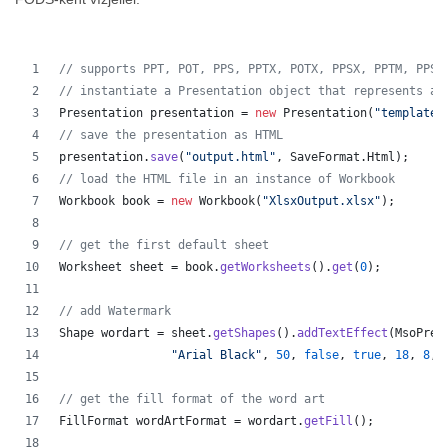
// supports PPT, POT, PPS, PPTX, POTX, PPSX, PPTM, PPSM
// instantiate a Presentation object that represents a 
Presentation
presentation
 = 
new
Presentation
(
"template.
// save the presentation as HTML
presentation
.
save
(
"output.html"
, 
SaveFormat
.
Html
);  
// load the HTML file in an instance of Workbook
Workbook
book
 = 
new
Workbook
(
"XlsxOutput.xlsx"
);
// get the first default sheet
Worksheet
sheet
 = 
book
.
getWorksheets
().
get
(
0
);
// add Watermark
Shape
wordart
 = 
sheet
.
getShapes
().
addTextEffect
(
MsoPres
"Arial Black"
, 
50
, 
false
, 
true
, 
18
, 
8
, 
// get the fill format of the word art
FillFormat
wordArtFormat
 = 
wordart
.
getFill
();