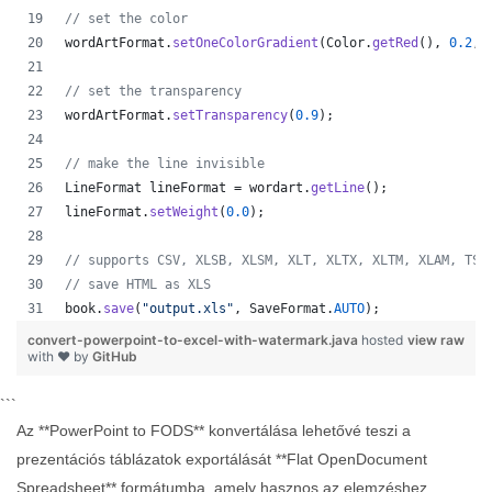
// set the color
wordArtFormat
.
setOneColorGradient
(
Color
.
getRed
(), 
0.2
, 
// set the transparency
wordArtFormat
.
setTransparency
(
0.9
);
// make the line invisible
LineFormat
lineFormat
 = 
wordart
.
getLine
();
lineFormat
.
setWeight
(
0.0
);
// supports CSV, XLSB, XLSM, XLT, XLTX, XLTM, XLAM, TSV
// save HTML as XLS
book
.
save
(
"output.xls"
, 
SaveFormat
.
AUTO
);   
convert-powerpoint-to-excel-with-watermark.java
hosted
view raw
with ❤ by
GitHub
```
Az **PowerPoint to FODS** konvertálása lehetővé teszi a
prezentációs táblázatok exportálását **Flat OpenDocument
Spreadsheet** formátumba, amely hasznos az elemzéshez,