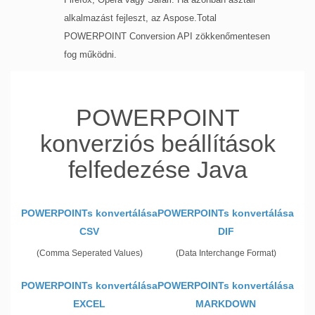
alkalmazást fejleszt, az Aspose.Total
POWERPOINT Conversion API zökkenőmentesen
fog működni.
POWERPOINT
konverziós beállítások
felfedezése Java
POWERPOINTs konvertálása
POWERPOINTs konvertálása
CSV
DIF
(Comma Seperated Values)
(Data Interchange Format)
POWERPOINTs konvertálása
POWERPOINTs konvertálása
EXCEL
MARKDOWN