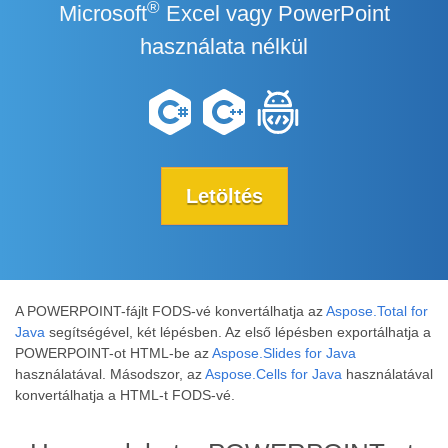
®
Microsoft
Excel vagy PowerPoint
használata nélkül
Letöltés
A POWERPOINT-fájlt FODS-vé konvertálhatja az
Aspose.Total for
Java
segítségével, két lépésben. Az első lépésben exportálhatja a
POWERPOINT-ot HTML-be az
Aspose.Slides for Java
használatával. Másodszor, az
Aspose.Cells for Java
használatával
konvertálhatja a HTML-t FODS-vé.