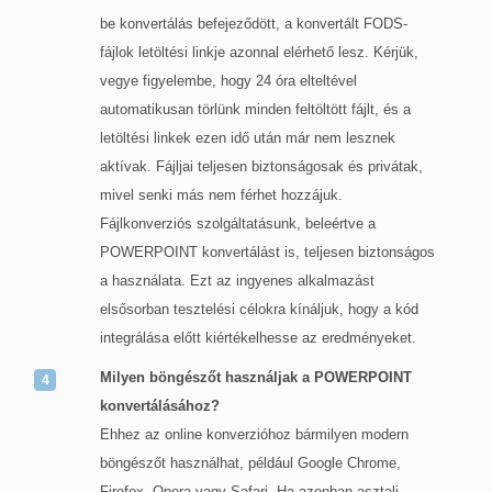
be konvertálás befejeződött, a konvertált FODS-
fájlok letöltési linkje azonnal elérhető lesz. Kérjük,
vegye figyelembe, hogy 24 óra elteltével
automatikusan törlünk minden feltöltött fájlt, és a
letöltési linkek ezen idő után már nem lesznek
aktívak. Fájljai teljesen biztonságosak és privátak,
mivel senki más nem férhet hozzájuk.
Fájlkonverziós szolgáltatásunk, beleértve a
POWERPOINT konvertálást is, teljesen biztonságos
a használata. Ezt az ingyenes alkalmazást
elsősorban tesztelési célokra kínáljuk, hogy a kód
integrálása előtt kiértékelhesse az eredményeket.
Milyen böngészőt használjak a POWERPOINT
konvertálásához?
Ehhez az online konverzióhoz bármilyen modern
böngészőt használhat, például Google Chrome,
Firefox, Opera vagy Safari. Ha azonban asztali