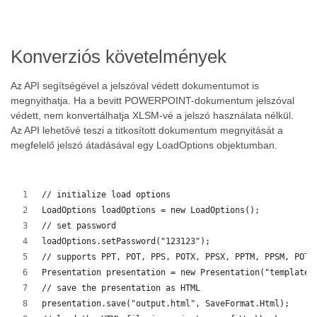
Konverziós követelmények
Az API segítségével a jelszóval védett dokumentumot is
megnyithatja. Ha a bevitt POWERPOINT-dokumentum jelszóval
védett, nem konvertálhatja XLSM-vé a jelszó használata nélkül.
Az API lehetővé teszi a titkosított dokumentum megnyitását a
megfelelő jelszó átadásával egy LoadOptions objektumban.
// initialize load options
LoadOptions loadOptions = new LoadOptions();
// set password
loadOptions.setPassword("123123");
// supports PPT, POT, PPS, POTX, PPSX, PPTM, PPSM, POTM
Presentation presentation = new Presentation("template.
// save the presentation as HTML
presentation.save("output.html", SaveFormat.Html);  