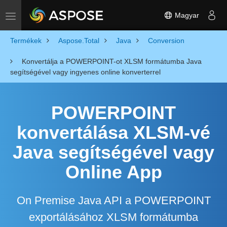
Magyar
Toggle navigation
Termékek
Aspose.Total
Java
Conversion
Konvertálja a POWERPOINT-ot XLSM formátumba Java
segítségével vagy ingyenes online konverterrel
POWERPOINT
konvertálása XLSM-vé
Java segítségével vagy
Online App
On Premise Java API a POWERPOINT
exportálásához XLSM formátumba