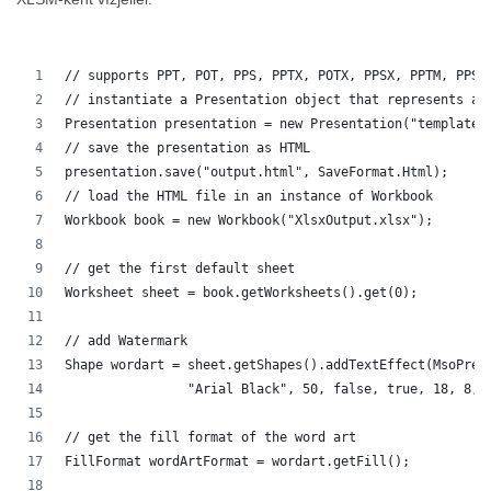
// supports PPT, POT, PPS, PPTX, POTX, PPSX, PPTM, PPSM
// instantiate a Presentation object that represents a 
Presentation presentation = new Presentation("template.
// save the presentation as HTML
presentation.save("output.html", SaveFormat.Html);  
// load the HTML file in an instance of Workbook
Workbook book = new Workbook("XlsxOutput.xlsx");
// get the first default sheet
Worksheet sheet = book.getWorksheets().get(0);
// add Watermark
Shape wordart = sheet.getShapes().addTextEffect(MsoPres
		"Arial Black", 50, false, true, 18, 8, 
// get the fill format of the word art
FillFormat wordArtFormat = wordart.getFill();