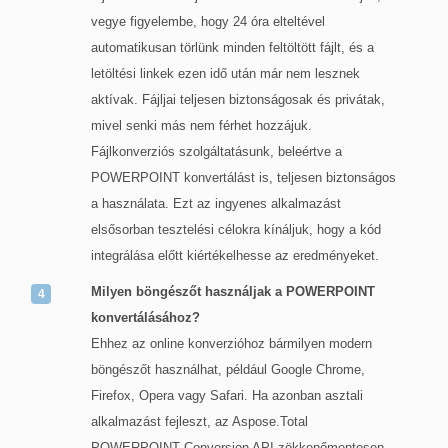
vegye figyelembe, hogy 24 óra elteltével
automatikusan törlünk minden feltöltött fájlt, és a
letöltési linkek ezen idő után már nem lesznek
aktívak. Fájljai teljesen biztonságosak és privátak,
mivel senki más nem férhet hozzájuk.
Fájlkonverziós szolgáltatásunk, beleértve a
POWERPOINT konvertálást is, teljesen biztonságos
a használata. Ezt az ingyenes alkalmazást
elsősorban tesztelési célokra kínáljuk, hogy a kód
integrálása előtt kiértékelhesse az eredményeket.
Milyen böngészőt használjak a POWERPOINT
konvertálásához?
Ehhez az online konverzióhoz bármilyen modern
böngészőt használhat, például Google Chrome,
Firefox, Opera vagy Safari. Ha azonban asztali
alkalmazást fejleszt, az Aspose.Total
POWERPOINT Conversion API zökkenőmentesen