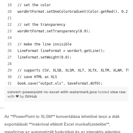
// set the color
wordArtFormat.setOneColorGradient(Color.getRed(), 0.2, 
// set the transparency
wordArtFormat.setTransparency(0.9);
// make the line invisible
LineFormat lineFormat = wordart.getLine();
lineFormat.setWeight(0.0);
// supports CSV, XLSB, XLSM, XLT, XLTX, XLTM, XLAM, TSV
// save HTML as XLS
book.save("output.xls", SaveFormat.AUTO);   
convert-powerpoint-to-excel-with-watermark.java
hosted
view raw
with ❤ by
GitHub
```
Az **PowerPoint to XLSM** konvertálása lehetővé teszi a diák
exportálását **makróval ellátott Excel munkafüzetekbe**,
megőrizve az automatizált funkciókat és az interaktív jelentési