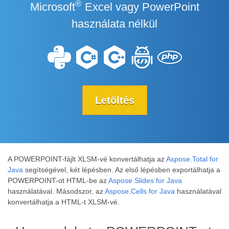
®
Microsoft
Excel vagy PowerPoint
használata nélkül
Letöltés
A POWERPOINT-fájlt XLSM-vé konvertálhatja az
Aspose.Total for
Java
segítségével, két lépésben. Az első lépésben exportálhatja a
POWERPOINT-ot HTML-be az
Aspose.Slides for Java
használatával. Másodszor, az
Aspose.Cells for Java
használatával
konvertálhatja a HTML-t XLSM-vé.