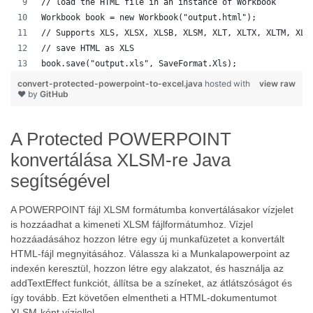
// load the HTML file in an instance of Workbook
Workbook book = new Workbook("output.html");
// Supports XLS, XLSX, XLSB, XLSM, XLT, XLTX, XLTM, XLA
// save HTML as XLS
book.save("output.xls", SaveFormat.Xls);  
convert-protected-powerpoint-to-excel.java
hosted with
view raw
❤ by
GitHub
A Protected POWERPOINT
konvertálása XLSM-re Java
segítségével
A POWERPOINT fájl XLSM formátumba konvertálásakor vízjelet
is hozzáadhat a kimeneti XLSM fájlformátumhoz. Vízjel
hozzáadásához hozzon létre egy új munkafüzetet a konvertált
HTML-fájl megnyitásához. Válassza ki a Munkalapowerpoint az
indexén keresztül, hozzon létre egy alakzatot, és használja az
addTextEffect funkciót, állítsa be a színeket, az átlátszóságot és
így tovább. Ezt követően elmentheti a HTML-dokumentumot
XLSM-ként vízjellel.