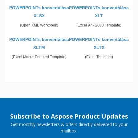
POWERPOINTs konvertálása
POWERPOINTs konvertálása
XLSX
XLT
(Open XML Workbook)
(Excel 97 - 2003 Template)
POWERPOINTs konvertálása
POWERPOINTs konvertálása
XLTM
XLTX
(Excel Macro-Enabled Template)
(Excel Template)
Subscribe to Aspose Product Updates
Get monthly newsletters & offers directly delivered to your
mailbox.