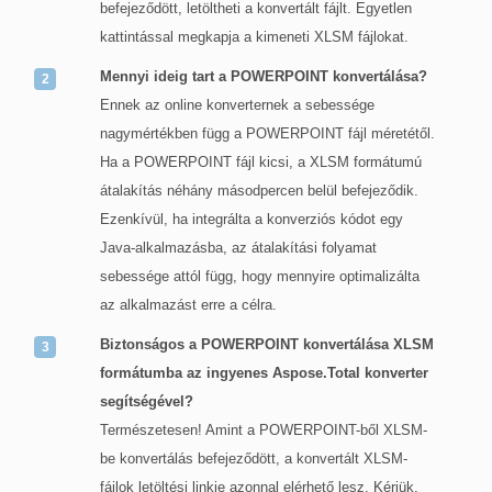
befejeződött, letöltheti a konvertált fájlt. Egyetlen
kattintással megkapja a kimeneti XLSM fájlokat.
Mennyi ideig tart a POWERPOINT konvertálása?
Ennek az online konverternek a sebessége
nagymértékben függ a POWERPOINT fájl méretétől.
Ha a POWERPOINT fájl kicsi, a XLSM formátumú
átalakítás néhány másodpercen belül befejeződik.
Ezenkívül, ha integrálta a konverziós kódot egy
Java-alkalmazásba, az átalakítási folyamat
sebessége attól függ, hogy mennyire optimalizálta
az alkalmazást erre a célra.
Biztonságos a POWERPOINT konvertálása XLSM
formátumba az ingyenes Aspose.Total konverter
segítségével?
Természetesen! Amint a POWERPOINT-ből XLSM-
be konvertálás befejeződött, a konvertált XLSM-
fájlok letöltési linkje azonnal elérhető lesz. Kérjük,