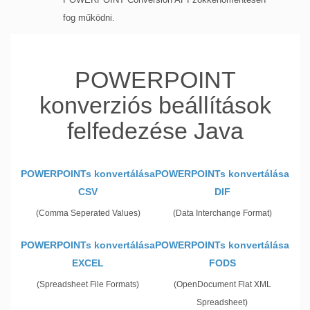
fog működni.
POWERPOINT
konverziós beállítások
felfedezése Java
POWERPOINTs konvertálása
POWERPOINTs konvertálása
CSV
DIF
(Comma Seperated Values)
(Data Interchange Format)
POWERPOINTs konvertálása
POWERPOINTs konvertálása
EXCEL
FODS
(Spreadsheet File Formats)
(OpenDocument Flat XML
Spreadsheet)