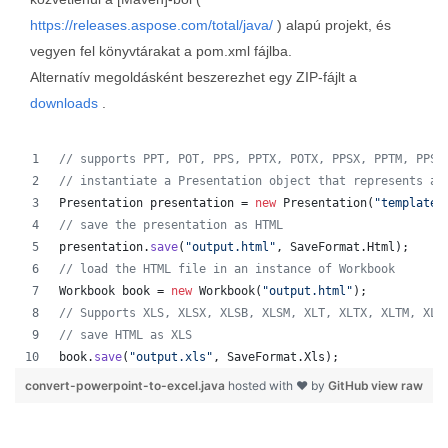
https://releases.aspose.com/total/java/
) alapú projekt, és
vegyen fel könyvtárakat a pom.xml fájlba.
Alternatív megoldásként beszerezhet egy ZIP-fájlt a
downloads
.
// supports PPT, POT, PPS, PPTX, POTX, PPSX, PPTM, PPSM
// instantiate a Presentation object that represents a 
Presentation
presentation
 = 
new
Presentation
(
"template.
// save the presentation as HTML
presentation
.
save
(
"output.html"
, 
SaveFormat
.
Html
);  
// load the HTML file in an instance of Workbook
Workbook
book
 = 
new
Workbook
(
"output.html"
);
// Supports XLS, XLSX, XLSB, XLSM, XLT, XLTX, XLTM, XLA
// save HTML as XLS
book
.
save
(
"output.xls"
, 
SaveFormat
.
Xls
);  
convert-powerpoint-to-excel.java
hosted with ❤ by
GitHub
view raw