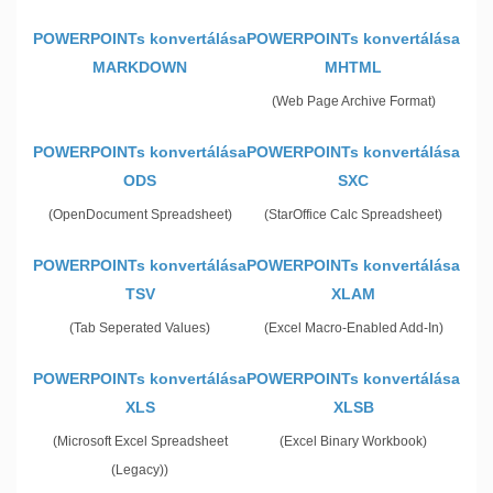
POWERPOINTs konvertálása
POWERPOINTs konvertálása
MARKDOWN
MHTML
(Web Page Archive Format)
POWERPOINTs konvertálása
POWERPOINTs konvertálása
ODS
SXC
(OpenDocument Spreadsheet)
(StarOffice Calc Spreadsheet)
POWERPOINTs konvertálása
POWERPOINTs konvertálása
TSV
XLAM
(Tab Seperated Values)
(Excel Macro-Enabled Add-In)
POWERPOINTs konvertálása
POWERPOINTs konvertálása
XLS
XLSB
(Microsoft Excel Spreadsheet
(Excel Binary Workbook)
(Legacy))