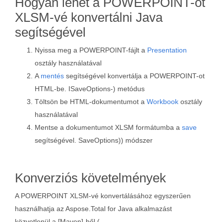
Hogyan lehet a POWERPOINT-ot
XLSM-vé konvertálni Java
segítségével
Nyissa meg a POWERPOINT-fájlt a
Presentation
osztály használatával
A
mentés
segítségével konvertálja a POWERPOINT-ot
HTML-be. ISaveOptions-) metódus
Töltsön be HTML-dokumentumot a
Workbook
osztály
használatával
Mentse a dokumentumot XLSM formátumba a
save
segítségével. SaveOptions)) módszer
Konverziós követelmények
A POWERPOINT XLSM-vé konvertálásához egyszerűen
használhatja az Aspose.Total for Java alkalmazást
közvetlenül a [Maven]-ből (