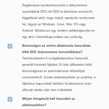
Rugalmasan kezdeményezheti a dokumentum
exportálását DOC-ről ODS-re bármilyen eszközről,
függetlenül attól, hogy melyik operációs rendszeren
fut, legyen az Windows, Linux, Mac OS vagy
Android. Mindössze egy modern webböngészőre és
egy aktív internetkapcsolatra van szükség.
Biztonságos az online alkalmazás használata
több DOC dokumentum konvertálására?
Természetesen! A szolgáltatásunkon keresztül
generált kimeneti fájlokat 24 órás időkereten belül
biztonságosan és automatikusan eltávolítjuk
szervereinkről. Ennek eredményeként az ezekhez a
fájlokhoz kapcsolódó letöltési hivatkozások ezen
időszak letelte után nem működnek.
Milyen böngészőt kell használni az
alkalmazáshoz?