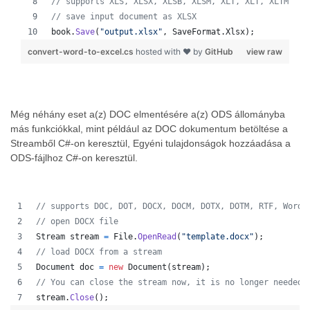
// supports XLS, XLSX, XLSB, XLSM, XLT, XLT, XLTM, XL
// save input document as XLSX
book
.
Save
(
"output.xlsx"
,
SaveFormat
.
Xlsx
)
;
convert-word-to-excel.cs
hosted with ❤ by
GitHub
view raw
Még néhány eset a(z) DOC elmentésére a(z) ODS állományba
más funkciókkal, mint például az DOC dokumentum betöltése a
Streamből C#-on keresztül, Egyéni tulajdonságok hozzáadása a
ODS-fájlhoz C#-on keresztül.
// supports DOC, DOT, DOCX, DOCM, DOTX, DOTM, RTF, WordM
// open DOCX file 
Stream
stream
=
File
.
OpenRead
(
"template.docx"
)
;
// load DOCX from a stream 
Document
doc
=
new
Document
(
stream
)
;
// You can close the stream now, it is no longer needed 
stream
.
Close
(
)
;