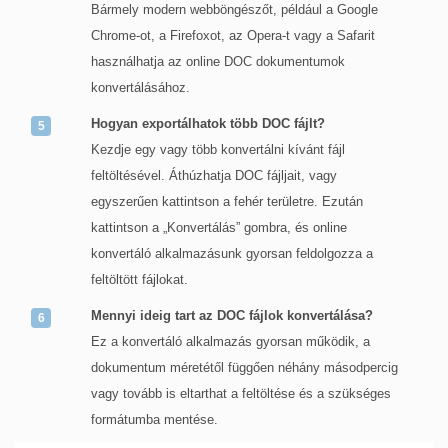
Bármely modern webböngészőt, például a Google
Chrome-ot, a Firefoxot, az Opera-t vagy a Safarit
használhatja az online DOC dokumentumok
konvertálásához.
Hogyan exportálhatok több DOC fájlt?
Kezdje egy vagy több konvertálni kívánt fájl
feltöltésével. Áthúzhatja DOC fájljait, vagy
egyszerűen kattintson a fehér területre. Ezután
kattintson a „Konvertálás” gombra, és online
konvertáló alkalmazásunk gyorsan feldolgozza a
feltöltött fájlokat.
Mennyi ideig tart az DOC fájlok konvertálása?
Ez a konvertáló alkalmazás gyorsan működik, a
dokumentum méretétől függően néhány másodpercig
vagy tovább is eltarthat a feltöltése és a szükséges
formátumba mentése.