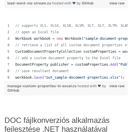
load-word-via-stream.cs
hosted with ❤ by
GitHub
view raw
// supports XLS, XLSX, XLSB, XLSM, XLT, XLT, XLTM, XLAM,
// open an Excel file
Workbook
workbook
=
new
Workbook
(
"sample-document-proper
// retrieve a list of all custom document properties of 
CustomDocumentPropertyCollection
customProperties
=
work
// add a custom document property to the Excel file
DocumentProperty
publisher
=
customProperties
.
Add
(
"Publi
// save resultant document
workbook
.
Save
(
"out_sample-document-properties.xlsx"
)
;
manage-custom-properties-in-excel.cs
hosted with ❤ by
view raw
GitHub
DOC fájlkonverziós alkalmazás
fejlesztése .NET használatával