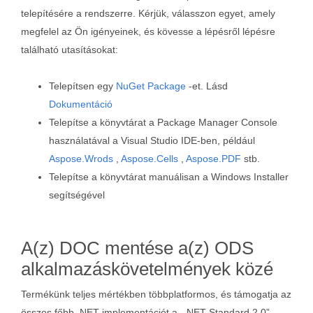
telepítésére a rendszerre. Kérjük, válasszon egyet, amely
megfelel az Ön igényeinek, és kövesse a lépésről lépésre
található utasításokat:
Telepítsen egy
NuGet Package
-et. Lásd
Dokumentáció
Telepítse a könyvtárat a Package Manager Console
használatával a Visual Studio IDE-ben, például
Aspose.Wrods
,
Aspose.Cells
,
Aspose.PDF
stb.
Telepítse a könyvtárat manuálisan a Windows Installer
segítségével
A(z) DOC mentése a(z) ODS
alkalmazáskövetelmények közé
Termékünk teljes mértékben többplatformos, és támogatja az
összes főbb .NET implementációt a „.NET Standard 2.0”