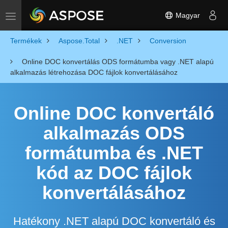
Magyar
Toggle navigation
Termékek
Aspose.Total
.NET
Conversion
Online DOC konvertálás ODS formátumba vagy .NET alapú
alkalmazás létrehozása DOC fájlok konvertálásához
Online DOC konvertáló
alkalmazás ODS
formátumba és .NET
kód az DOC fájlok
konvertálásához
Hatékony .NET alapú DOC konvertáló és