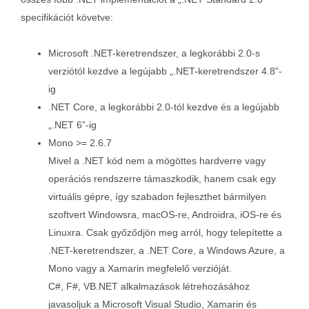
specifikációt követve:
Microsoft .NET-keretrendszer, a legkorábbi 2.0-s
verziótól kezdve a legújabb „.NET-keretrendszer 4.8”-
ig
.NET Core, a legkorábbi 2.0-tól kezdve és a legújabb
„.NET 6”-ig
Mono >= 2.6.7
Mivel a .NET kód nem a mögöttes hardverre vagy
operációs rendszerre támaszkodik, hanem csak egy
virtuális gépre, így szabadon fejleszthet bármilyen
szoftvert Windowsra, macOS-re, Androidra, iOS-re és
Linuxra. Csak győződjön meg arról, hogy telepítette a
.NET-keretrendszer, a .NET Core, a Windows Azure, a
Mono vagy a Xamarin megfelelő verzióját.
C#, F#, VB.NET alkalmazások létrehozásához
javasoljuk a Microsoft Visual Studio, Xamarin és