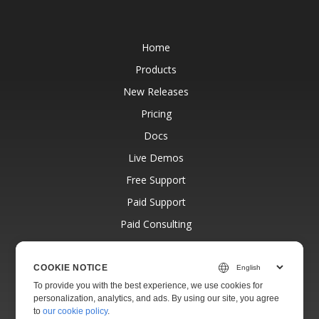
Home
Products
New Releases
Pricing
Docs
Live Demos
Free Support
Paid Support
Paid Consulting
Blog
Websites
COOKIE NOTICE
To provide you with the best experience, we use cookies for
About
personalization, analytics, and ads. By using our site, you agree
to
our cookie policy
.