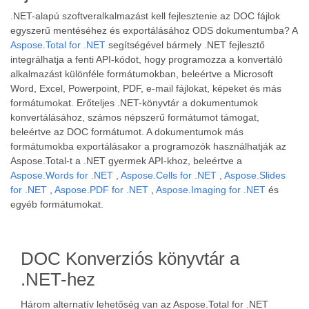
.NET-alapú szoftveralkalmazást kell fejlesztenie az DOC fájlok
egyszerű mentéséhez és exportálásához ODS dokumentumba? A
Aspose.Total for .NET
segítségével bármely .NET fejlesztő
integrálhatja a fenti API-kódot, hogy programozza a konvertáló
alkalmazást különféle formátumokban, beleértve a Microsoft
Word, Excel, Powerpoint, PDF, e-mail fájlokat, képeket és más
formátumokat. Erőteljes .NET-könyvtár a dokumentumok
konvertálásához, számos népszerű formátumot támogat,
beleértve az DOC formátumot. A dokumentumok más
formátumokba exportálásakor a programozók használhatják az
Aspose.Total-t a .NET gyermek API-khoz, beleértve a
Aspose.Words for .NET
,
Aspose.Cells for .NET
,
Aspose.Slides
for .NET
,
Aspose.PDF for .NET
,
Aspose.Imaging for .NET
és
egyéb formátumokat.
DOC Konverziós könyvtár a
.NET-hez
Három alternatív lehetőség van az Aspose.Total for .NET