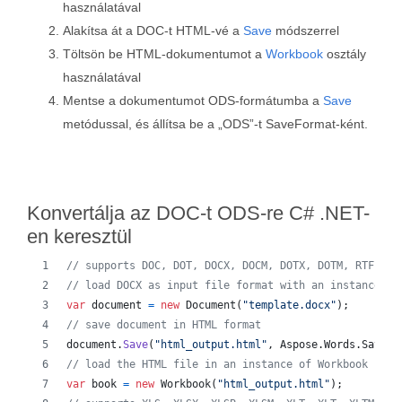
használatával
Alakítsa át a DOC-t HTML-vé a
Save
módszerrel
Töltsön be HTML-dokumentumot a
Workbook
osztály
használatával
Mentse a dokumentumot ODS-formátumba a
Save
metódussal, és állítsa be a „ODS”-t SaveFormat-ként.
Konvertálja az DOC-t ODS-re C# .NET-
en keresztül
// supports DOC, DOT, DOCX, DOCM, DOTX, DOTM, RTF, Wo
// load DOCX as input file format with an instance of
var
document
=
new
Document
(
"template.docx"
)
;
// save document in HTML format
document
.
Save
(
"html_output.html"
,
Aspose
.
Words
.
SaveFo
// load the HTML file in an instance of Workbook
var
book
=
new
Workbook
(
"html_output.html"
)
;