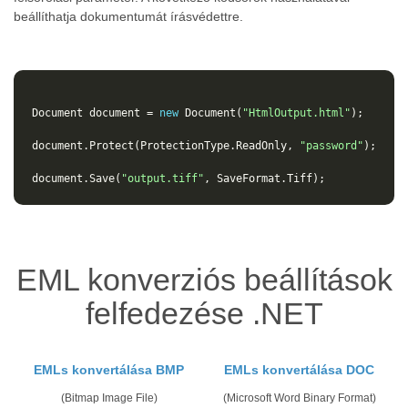
beállíthatja dokumentumát írásvédettre.
Document
document
=
new
Document
(
"HtmlOutput.html"
);
document
.
Protect
(
ProtectionType
.
ReadOnly
,
"password"
);
document
.
Save
(
"output.tiff"
,
SaveFormat
.
Tiff
);
EML konverziós beállítások
felfedezése .NET
EMLs konvertálása BMP
EMLs konvertálása DOC
(Bitmap Image File)
(Microsoft Word Binary Format)