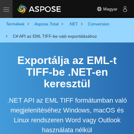
Magyar
Toggle navigation
Termékek
Aspose.Total
.NET
Conversion
C# API az EML TIFF-be való exportálásához
Exportálja az EML-t
TIFF-be .NET-en
keresztül
.NET API az EML TIFF formátumban való
megjelenítéséhez Windows, macOS és
Linux rendszeren Word vagy Outlook
használata nélkül