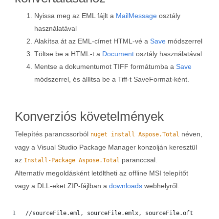
Nyissa meg az EML fájlt a
MailMessage
osztály
használatával
Alakítsa át az EML-címet HTML-vé a
Save
módszerrel
Töltse be a HTML-t a
Document
osztály használatával
Mentse a dokumentumot TIFF formátumba a
Save
módszerrel, és állítsa be a Tiff-t SaveFormat-ként.
Konverziós követelmények
Telepítés parancssorból
néven,
nuget install Aspose.Total
vagy a Visual Studio Package Manager konzolján keresztül
az
paranccsal.
Install-Package Aspose.Total
Alternatív megoldásként letöltheti az offline MSI telepítőt
vagy a DLL-eket ZIP-fájlban a
downloads
webhelyről.
//sourceFile.eml, sourceFile.emlx, sourceFile.oft