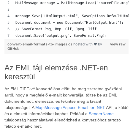
MailMessage message = MailMessage.Load("sourceFile.msg")
message.Save("HtmlOutput.html", SaveOptions.DefaultHtml)
Document document = new Document("HtmlOutput.html");
// SaveFormat.Png, Bmp, Gif, Jpeg, Tiff
document.Save("output.png", SaveFormat.Png); 
convert-email-formats-to-images.cs
hosted with ❤ by
view raw
GitHub
Az EML fájl elemzése .NET-en
keresztül
Az EML TIFF-vé konvertálása előtt, ha meg szeretne győződni
arról, hogy a megfelelő e-mailt konvertálja, töltse be az EML
dokumentumot, elemezze, és tekintse meg a kívánt
tulajdonságot. A
MapiMessage
Aspose.Email for .NET
API, a küldő
és a címzett információkat kaphat. Például a
SenderName
tulajdonság használatával ellenőrizheti a konverzióhoz tartozó
feladó e-mail-címét.