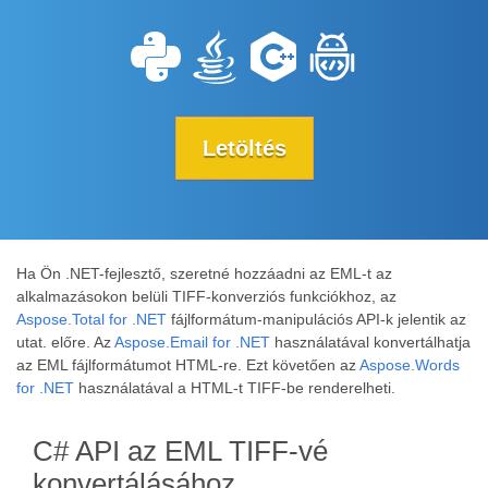
Letöltés
Ha Ön .NET-fejlesztő, szeretné hozzáadni az EML-t az
alkalmazásokon belüli TIFF-konverziós funkciókhoz, az
Aspose.Total for .NET
fájlformátum-manipulációs API-k jelentik az
utat. előre. Az
Aspose.Email for .NET
használatával konvertálhatja
az EML fájlformátumot HTML-re. Ezt követően az
Aspose.Words
for .NET
használatával a HTML-t TIFF-be renderelheti.
C# API az EML TIFF-vé
konvertálásához