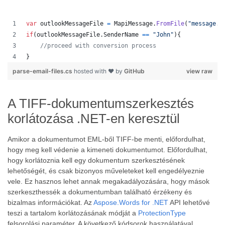
var
outlookMessageFile
=
MapiMessage
.
FromFile
(
"message.m
if
(
outlookMessageFile
.
SenderName
==
"John"
)
{
//proceed with conversion process
}
parse-email-files.cs
hosted with ❤ by
GitHub
view raw
A TIFF-dokumentumszerkesztés
korlátozása .NET-en keresztül
Amikor a dokumentumot EML-ből TIFF-be menti, előfordulhat,
hogy meg kell védenie a kimeneti dokumentumot. Előfordulhat,
hogy korlátoznia kell egy dokumentum szerkesztésének
lehetőségét, és csak bizonyos műveleteket kell engedélyeznie
vele. Ez hasznos lehet annak megakadályozására, hogy mások
szerkeszthessék a dokumentumban található érzékeny és
bizalmas információkat. Az
Aspose.Words for .NET
API lehetővé
teszi a tartalom korlátozásának módját a
ProtectionType
felsorolási paraméter. A következő kódsorok használatával