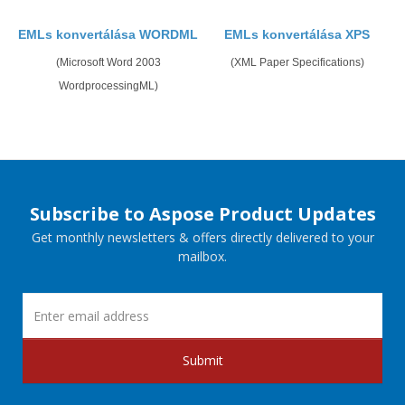
EMLs konvertálása WORDML
EMLs konvertálása XPS
(Microsoft Word 2003
(XML Paper Specifications)
WordprocessingML)
Subscribe to Aspose Product Updates
Get monthly newsletters & offers directly delivered to your
mailbox.
Submit