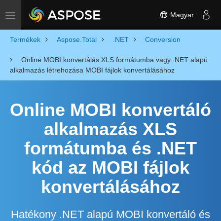
Magyar
Toggle navigation
Termékek
Aspose.Total
.NET
Conversion
Online MOBI konvertálás XLS formátumba vagy .NET alapú
alkalmazás létrehozása MOBI fájlok konvertálásához
Online MOBI konvertáló
alkalmazás XLS
formátumba és .NET
kód az MOBI fájlok
konvertálásához
Hatékony .NET alapú MOBI konvertáló és