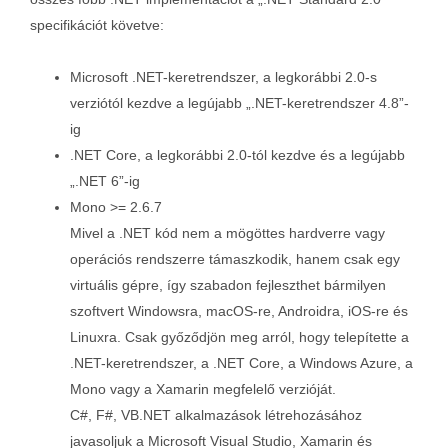
specifikációt követve:
Microsoft .NET-keretrendszer, a legkorábbi 2.0-s
verziótól kezdve a legújabb „.NET-keretrendszer 4.8”-
ig
.NET Core, a legkorábbi 2.0-tól kezdve és a legújabb
„.NET 6”-ig
Mono >= 2.6.7
Mivel a .NET kód nem a mögöttes hardverre vagy
operációs rendszerre támaszkodik, hanem csak egy
virtuális gépre, így szabadon fejleszthet bármilyen
szoftvert Windowsra, macOS-re, Androidra, iOS-re és
Linuxra. Csak győződjön meg arról, hogy telepítette a
.NET-keretrendszer, a .NET Core, a Windows Azure, a
Mono vagy a Xamarin megfelelő verzióját.
C#, F#, VB.NET alkalmazások létrehozásához
javasoljuk a Microsoft Visual Studio, Xamarin és