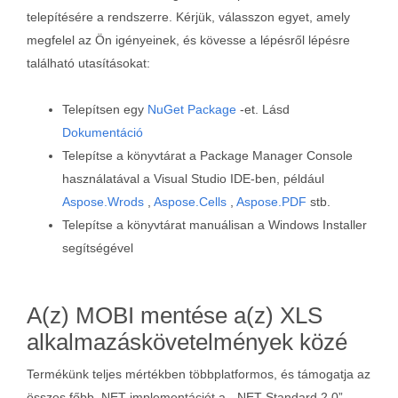
telepítésére a rendszerre. Kérjük, válasszon egyet, amely
megfelel az Ön igényeinek, és kövesse a lépésről lépésre
található utasításokat:
Telepítsen egy
NuGet Package
-et. Lásd
Dokumentáció
Telepítse a könyvtárat a Package Manager Console
használatával a Visual Studio IDE-ben, például
Aspose.Wrods
,
Aspose.Cells
,
Aspose.PDF
stb.
Telepítse a könyvtárat manuálisan a Windows Installer
segítségével
A(z) MOBI mentése a(z) XLS
alkalmazáskövetelmények közé
Termékünk teljes mértékben többplatformos, és támogatja az
összes főbb .NET implementációt a „.NET Standard 2.0”