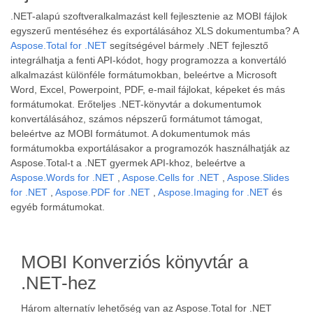
.NET-alapú szoftveralkalmazást kell fejlesztenie az MOBI fájlok
egyszerű mentéséhez és exportálásához XLS dokumentumba? A
Aspose.Total for .NET
segítségével bármely .NET fejlesztő
integrálhatja a fenti API-kódot, hogy programozza a konvertáló
alkalmazást különféle formátumokban, beleértve a Microsoft
Word, Excel, Powerpoint, PDF, e-mail fájlokat, képeket és más
formátumokat. Erőteljes .NET-könyvtár a dokumentumok
konvertálásához, számos népszerű formátumot támogat,
beleértve az MOBI formátumot. A dokumentumok más
formátumokba exportálásakor a programozók használhatják az
Aspose.Total-t a .NET gyermek API-khoz, beleértve a
Aspose.Words for .NET
,
Aspose.Cells for .NET
,
Aspose.Slides
for .NET
,
Aspose.PDF for .NET
,
Aspose.Imaging for .NET
és
egyéb formátumokat.
MOBI Konverziós könyvtár a
.NET-hez
Három alternatív lehetőség van az Aspose.Total for .NET