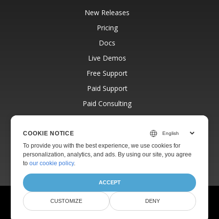
New Releases
Pricing
Docs
Live Demos
Free Support
Paid Support
Paid Consulting
Blog
Websites
COOKIE NOTICE
To provide you with the best experience, we use cookies for
About
personalization, analytics, and ads. By using our site, you agree
to
our cookie policy
.
ACCEPT
© Aspose Pty Ltd 2001-2026.
All Rights Reserved.
CUSTOMIZE
DENY
Privacy Policy
Terms of use
Contact