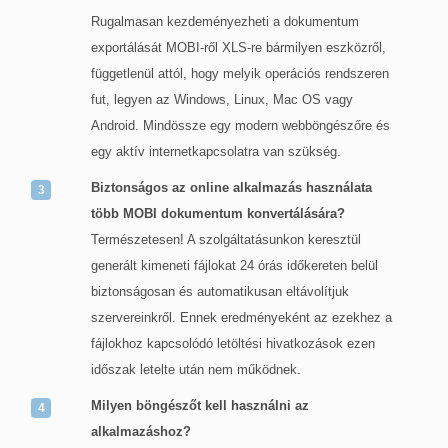
Rugalmasan kezdeményezheti a dokumentum
exportálását MOBI-ről XLS-re bármilyen eszközről,
függetlenül attól, hogy melyik operációs rendszeren
fut, legyen az Windows, Linux, Mac OS vagy
Android. Mindössze egy modern webböngészőre és
egy aktív internetkapcsolatra van szükség.
Biztonságos az online alkalmazás használata
több MOBI dokumentum konvertálására?
Természetesen! A szolgáltatásunkon keresztül
generált kimeneti fájlokat 24 órás időkereten belül
biztonságosan és automatikusan eltávolítjuk
szervereinkről. Ennek eredményeként az ezekhez a
fájlokhoz kapcsolódó letöltési hivatkozások ezen
időszak letelte után nem működnek.
Milyen böngészőt kell használni az
alkalmazáshoz?