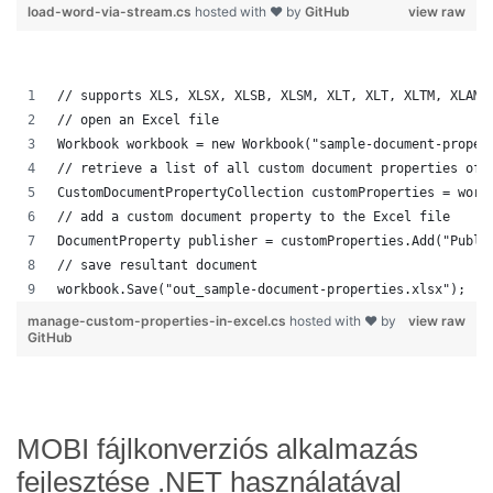
load-word-via-stream.cs
hosted with ❤ by
GitHub
view raw
// supports XLS, XLSX, XLSB, XLSM, XLT, XLT, XLTM, XLAM,
// open an Excel file
Workbook workbook = new Workbook("sample-document-proper
// retrieve a list of all custom document properties of 
CustomDocumentPropertyCollection customProperties = work
// add a custom document property to the Excel file
DocumentProperty publisher = customProperties.Add("Publi
// save resultant document
workbook.Save("out_sample-document-properties.xlsx");
manage-custom-properties-in-excel.cs
hosted with ❤ by
view raw
GitHub
MOBI fájlkonverziós alkalmazás
fejlesztése .NET használatával