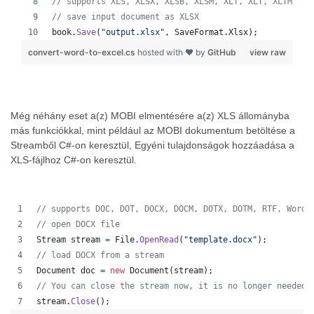
// supports XLS, XLSX, XLSB, XLSM, XLT, XLT, XLTM, XL
// save input document as XLSX
book
.
Save
(
"output.xlsx"
,
SaveFormat
.
Xlsx
)
;
convert-word-to-excel.cs
hosted with ❤ by
GitHub
view raw
Még néhány eset a(z) MOBI elmentésére a(z) XLS állományba
más funkciókkal, mint például az MOBI dokumentum betöltése a
Streamből C#-on keresztül, Egyéni tulajdonságok hozzáadása a
XLS-fájlhoz C#-on keresztül.
// supports DOC, DOT, DOCX, DOCM, DOTX, DOTM, RTF, WordM
// open DOCX file 
Stream
stream
=
File
.
OpenRead
(
"template.docx"
)
;
// load DOCX from a stream 
Document
doc
=
new
Document
(
stream
)
;
// You can close the stream now, it is no longer needed 
stream
.
Close
(
)
;