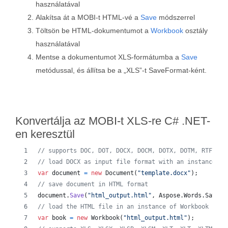
használatával
Alakítsa át a MOBI-t HTML-vé a
Save
módszerrel
Töltsön be HTML-dokumentumot a
Workbook
osztály
használatával
Mentse a dokumentumot XLS-formátumba a
Save
metódussal, és állítsa be a „XLS”-t SaveFormat-ként.
Konvertálja az MOBI-t XLS-re C# .NET-
en keresztül
// supports DOC, DOT, DOCX, DOCM, DOTX, DOTM, RTF, Wo
// load DOCX as input file format with an instance of
var
document
=
new
Document
(
"template.docx"
)
;
// save document in HTML format
document
.
Save
(
"html_output.html"
,
Aspose
.
Words
.
SaveFo
// load the HTML file in an instance of Workbook
var
book
=
new
Workbook
(
"html_output.html"
)
;