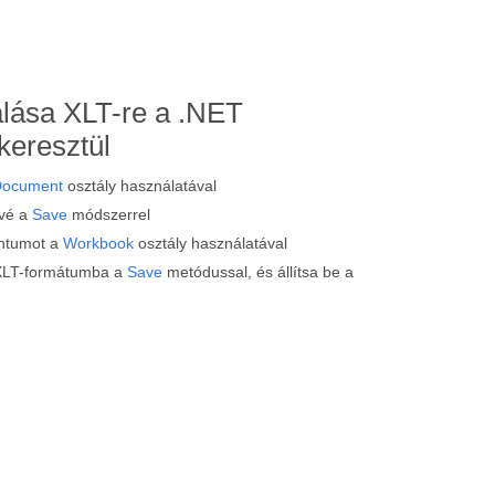
lása XLT-re a .NET
keresztül
Document
osztály használatával
-vé a
Save
módszerrel
ntumot a
Workbook
osztály használatával
XLT-formátumba a
Save
metódussal, és állítsa be a