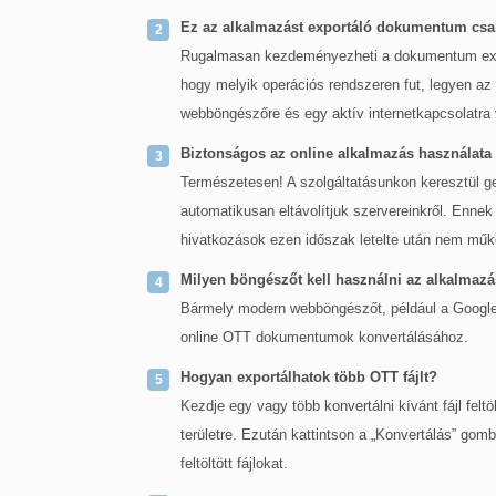
Ez az alkalmazást exportáló dokumentum cs
Rugalmasan kezdeményezheti a dokumentum export
hogy melyik operációs rendszeren fut, legyen 
webböngészőre és egy aktív internetkapcsolatra
Biztonságos az online alkalmazás használat
Természetesen! A szolgáltatásunkon keresztül gen
automatikusan eltávolítjuk szervereinkről. Enne
hivatkozások ezen időszak letelte után nem mű
Milyen böngészőt kell használni az alkalmaz
Bármely modern webböngészőt, például a Google C
online OTT dokumentumok konvertálásához.
Hogyan exportálhatok több OTT fájlt?
Kezdje egy vagy több konvertálni kívánt fájl feltö
területre. Ezután kattintson a „Konvertálás” gom
feltöltött fájlokat.