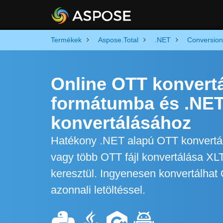
Termékek
Aspose.Total
.NET
Conversion
Online OTT konvert
formátumba és .NET
konvertálásához
Hatékony .NET alapú OTT konvertáló
vagy több OTT fájl konvertálása X
keresztül. Ingyenesen konvertálhat 
azonnali letöltéssel.