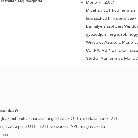
Installer segítségével
Mono >= 2.6.7
Mivel a .NET kód nem a m
támaszkodik, hanem csak eg
bármilyen szoftvert Windo
győződjön meg arról, hogy 
Windows Azure, a Mono vag
C#, F#, VB.NET alkalmazás
Studio, Xamarin és MonoD
zásomban?
fejleszthet professzionális megoldást az OTT exportálására és XLT
nálja az Aspose OTT to XLT konverziós API-t magas szintű,
T-ben.