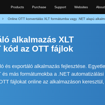
Products
Purchase
Support
Websites
About
Online OTT konvertálás XLT formátumba vagy .NET alapú alkalm
áló alkalmazás XLT
 kód az OTT fájlok
 és exportáló alkalmazás fejlesztése. Egyetl
LT és más formátumokba a .NET automatizálási
OTT fájlokat online az alkalmazáson keresztül,