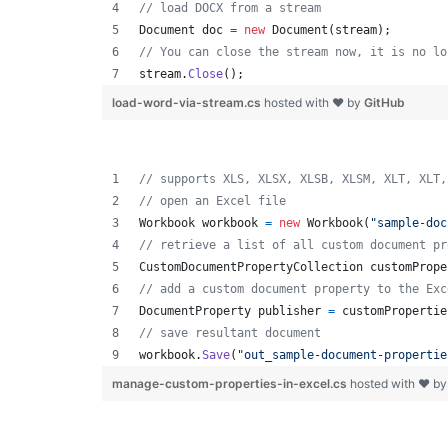
// load DOCX from a stream 
Document
doc
=
new
Document
(
stream
)
;
// You can close the stream now, it is no lo
stream
.
Close
(
)
;
load-word-via-stream.cs
hosted with ❤ by
GitHub
// supports XLS, XLSX, XLSB, XLSM, XLT, XLT,
// open an Excel file
Workbook
workbook
=
new
Workbook
(
"sample-doc
// retrieve a list of all custom document pr
CustomDocumentPropertyCollection
customPrope
// add a custom document property to the Exc
DocumentProperty
publisher
=
customPropertie
// save resultant document
workbook
.
Save
(
"out_sample-document-propertie
manage-custom-properties-in-excel.cs
hosted with ❤ b