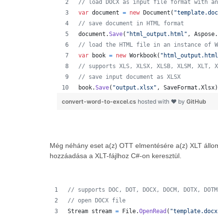
// load DOCX as input file format with an
var
document
=
new
Document
(
"template.doc
// save document in HTML format
document
.
Save
(
"html_output.html"
,
Aspose
.
// load the HTML file in an instance of W
var
book
=
new
Workbook
(
"html_output.html
// supports XLS, XLSX, XLSB, XLSM, XLT, X
// save input document as XLSX
book
.
Save
(
"output.xlsx"
,
SaveFormat
.
Xlsx
)
convert-word-to-excel.cs
hosted with ❤ by
GitHub
Még néhány eset a(z) OTT elmentésére a(z) XLT állom
hozzáadása a XLT-fájlhoz C#-on keresztül.
// supports DOC, DOT, DOCX, DOCM, DOTX, DOTM
// open DOCX file 
Stream
stream
=
File
.
OpenRead
(
"template.docx