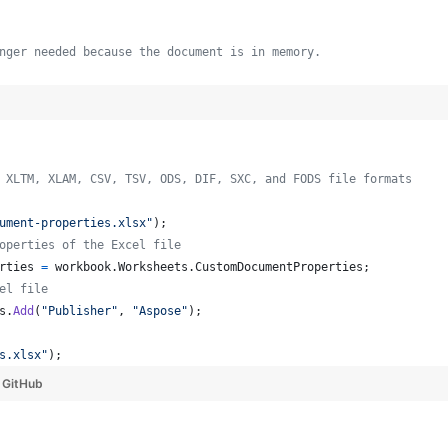
nger needed because the document is in memory.
 XLTM, XLAM, CSV, TSV, ODS, DIF, SXC, and FODS file formats
ument-properties.xlsx"
)
;
operties of the Excel file
rties
=
workbook
.
Worksheets
.
CustomDocumentProperties
;
el file
s
.
Add
(
"Publisher"
,
"Aspose"
)
;
s.xlsx"
)
;
y
GitHub