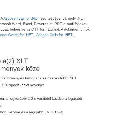
 A
Aspose.Total for .NET
segítségével bármely .NET
rosoft Word, Excel, Powerpoint, PDF, e-mail fájlokat,
mogat, beleértve az OTT formátumot. A dokumentumok
pose.Words for .NET
,
Aspose.Cells for .NET
,
 a(z) XLT
lmények közé
platformos, és támogatja az összes főbb .NET
2.0” specifikációt követve:
er, a legkorábbi 2.0-s verziótól kezdve a legújabb
g
0-tól kezdve és a legújabb „.NET 6”-ig