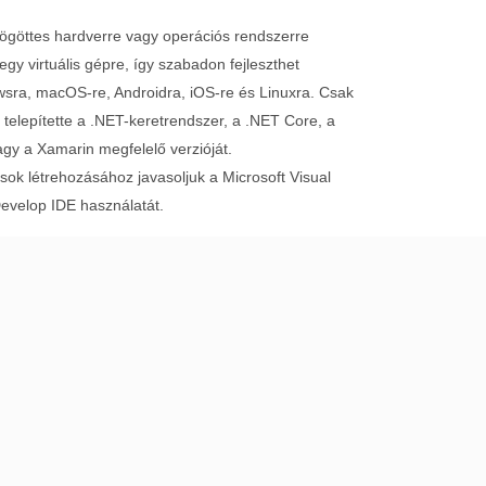
ögöttes hardverre vagy operációs rendszerre
y virtuális gépre, így szabadon fejleszthet
wsra, macOS-re, Androidra, iOS-re és Linuxra. Csak
telepítette a .NET-keretrendszer, a .NET Core, a
y a Xamarin megfelelő verzióját.
ok létrehozásához javasoljuk a Microsoft Visual
evelop IDE használatát.