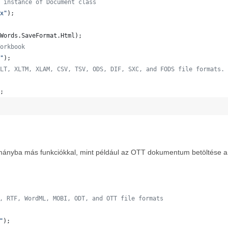
 instance of Document class
x"
)
;
Words
.
SaveFormat
.
Html
)
;
orkbook
"
)
;
LT, XLTM, XLAM, CSV, TSV, ODS, DIF, SXC, and FODS file formats.
;
ányba más funkciókkal, mint például az OTT dokumentum betöltése a 
, RTF, WordML, MOBI, ODT, and OTT file formats
"
)
;