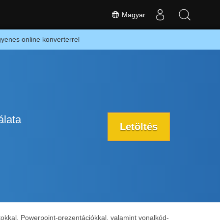
Magyar
yenes online konverterrel
álata
Letöltés
tokkal, Powerpoint-prezentációkkal, valamint vonalkód-