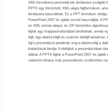
XML formátumú prezentációk tárolására szolgáló f
PPTX egy tömörített, XML-alapú fájlformátum, am
tárolására használnak. Ez a PPT formátum utódja,
PowerPoint 2007 és újabb verziói használják. A P
az XML sémán alapul, és ZIP tömörítési algoritmu
fájlok egy mappastruktúrában tárolódnak, amely 
fájlt, egy diatörzsfájlt és számos diafájlt tartalma
fájl a prezentáció tartalmát, míg a diatörzsfájl a di
kialakítását tárolja. A diafájlok a prezentációban tá
diákat. A PPTX fájlok a PowerPoint 2007 és újabb v
valamint néhány más prezentációs szoftverben ny