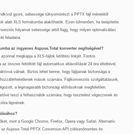
ndkívül gyors, sebessége túlnyomórészt a PPTX fájl méretétől
tok alatt XLS formátumba alakíthatók. Ezen túlmenően, ha beépítette
erziós folyamat sebessége attól függ, hogy milyen optimalizálási
ét feladatra.
umba az ingyenes Aspose.Total konverter segítségével?
 azonnal megkapja a XLS-fájlok letöltési linkjét. Fontos
z összes feltöltött fájl automatikus eltávolítását 24 óra elteltével,
naktívvá válnak. Biztos lehet benne, hogy fájljainak biztonsága a
 hozzáférhetetlenek mások számára. Fájlkonverziós szolgáltatásunk,
olgozott, a legmagasabb biztonsági előírásoknak megfelelően.
etővé teszi a felhasználók számára, hogy tesztelést végezzenek és
cióra lépnének.
álásához?
et, mint a Google Chrome, Firefox, Opera vagy Safari. Alternatív
k, az Aspose.Total PPTX Conversion API zökkenőmentes és