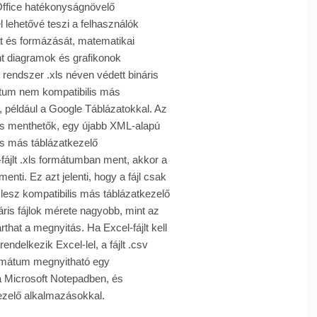
 Office hatékonyságnövelő
 lehetővé teszi a felhasználók
t és formázását, matematikai
t diagramok és grafikonok
a rendszer .xls néven védett bináris
tum nem kompatibilis más
, például a Google Táblázatokkal. Az
 is menthetők, egy újabb XML-alapú
s más táblázatkezelő
fájlt .xls formátumban ment, akkor a
menti. Ez azt jelenti, hogy a fájl csak
lesz kompatibilis más táblázatkezelő
áris fájlok mérete nagyobb, mint az
arthat a megnyitás. Ha Excel-fájlt kell
ndelkezik Excel-lel, a fájlt .csv
rmátum megnyitható egy
 Microsoft Notepadben, és
ezelő alkalmazásokkal.