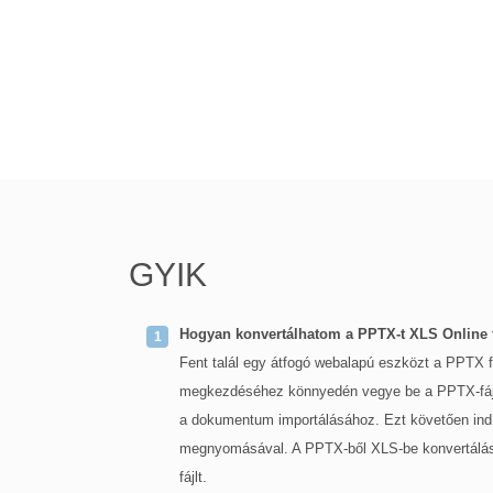
GYIK
Hogyan konvertálhatom a PPTX-t XLS Online
Fent talál egy átfogó webalapú eszközt a PPTX f
megkezdéséhez könnyedén vegye be a PPTX-fájlt ú
a dokumentum importálásához. Ezt követően indít
megnyomásával. A PPTX-ből XLS-be konvertálás be
fájlt.