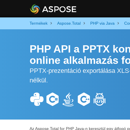
Termékek
Aspose.Total
PHP via Java
Co
PHP API a PPTX kon
online alkalmazás 
PPTX-prezentáció exportálása XLS-
nélkül.
Az Aspose.Total for PHP Java-n keresztül egy átfogó p