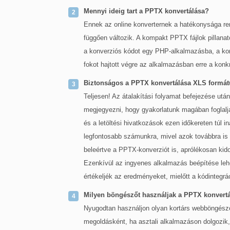
Mennyi ideig tart a PPTX konvertálása?
Ennek az online konverternek a hatékonysága re
függően változik. A kompakt PPTX fájlok pillana
a konverziós kódot egy PHP-alkalmazásba, a konv
fokot hajtott végre az alkalmazásban erre a konkr
Biztonságos a PPTX konvertálása XLS formát
Teljesen! Az átalakítási folyamat befejezése után
megjegyezni, hogy gyakorlatunk magában foglalja a
és a letöltési hivatkozások ezen időkereten túl i
legfontosabb számunkra, mivel azok továbbra is
beleértve a PPTX-konverziót is, aprólékosan kid
Ezenkívül az ingyenes alkalmazás beépítése leh
értékeljék az eredményeket, mielőtt a kódintegrá
Milyen böngészőt használjak a PPTX konvert
Nyugodtan használjon olyan kortárs webböngészők
megoldásként, ha asztali alkalmazáson dolgozi