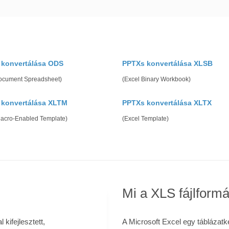
 konvertálása ODS
PPTXs konvertálása XLSB
cument Spreadsheet)
(Excel Binary Workbook)
 konvertálása XLTM
PPTXs konvertálása XLTX
Macro-Enabled Template)
(Excel Template)
Mi a XLS fájlform
kifejlesztett,
A Microsoft Excel egy táblázat