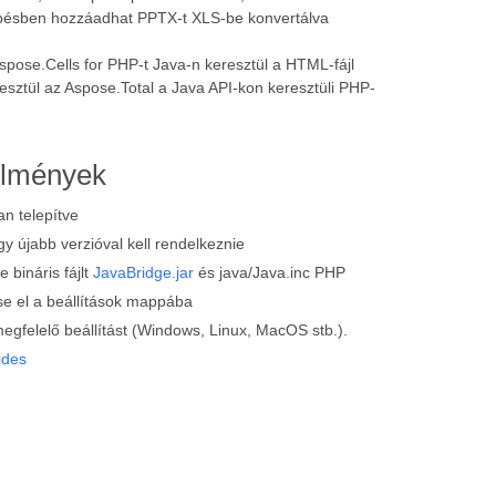
lépésben hozzáadhat PPTX-t XLS-be konvertálva
spose.Cells for PHP-t Java-n keresztül a HTML-fájl
sztül az Aspose.Total a Java API-kon keresztüli PHP-
elmények
n telepítve
 újabb verzióval kell rendelkeznie
 bináris fájlt
JavaBridge.jar
és java/Java.inc PHP
e el a beállítások mappába
egfelelő beállítást (Windows, Linux, MacOS stb.).
ides