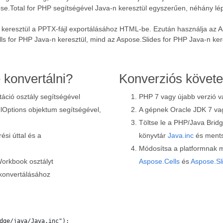
ose.Total for PHP segítségével Java-n keresztül egyszerűen, néhány 
n keresztül a PPTX-fájl exportálásához HTML-be. Ezután használja az A
 for PHP Java-n keresztül, mind az Aspose.Slides for PHP Java-n kere
konvertálni?
Konverziós követ
táció osztály segítségével
PHP 7 vagy újabb verzió va
mlOptions objektum segítségével,
A gépnek Oracle JDK 7 vagy
Töltse le a PHP/Java Bridge
si úttal és a
könyvtár
Java.inc
és ments
Módosítsa a platformnak m
Workbook osztályt
Aspose.Cells
és
Aspose.Sl
konvertálásához
dge/java/Java.inc");