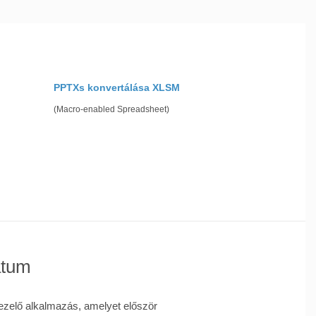
PPTXs konvertálása XLSM
(Macro-enabled Spreadsheet)
átum
kezelő alkalmazás, amelyet először