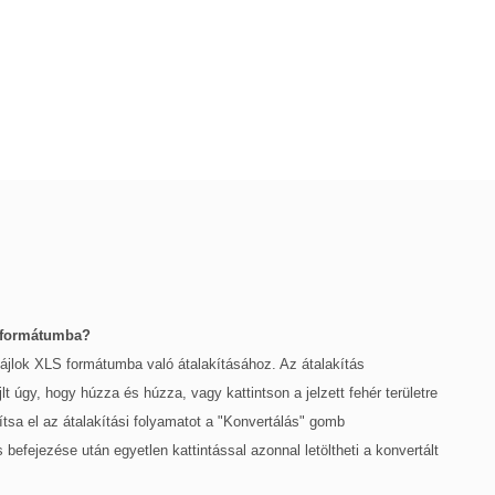
 formátumba?
ájlok XLS formátumba való átalakításához. Az átalakítás
gy, hogy húzza és húzza, vagy kattintson a jelzett fehér területre
sa el az átalakítási folyamatot a "Konvertálás" gomb
fejezése után egyetlen kattintással azonnal letöltheti a konvertált