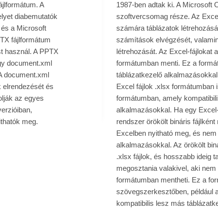
ájlformátum. A
1987-ben adtak ki. A Microsoft
elyet diabemutatók
szoftvercsomag része. Az Excel
 és a Microsoft
számára táblázatok létrehozásá
PTX fájlformátum
számítások elvégzését, valamin
st használ. A PPTX
létrehozását. Az Excel-fájlokat 
egy document.xml
formátumban menti. Ez a formá
z. A document.xml
táblázatkezelő alkalmazásokkal
ák elrendezését és
Excel fájlok .xlsx formátumban
rolják az egyes
formátumban, amely kompatibili
erzióiban,
alkalmazásokkal. Ha egy Excel-
ithatók meg.
rendszer örökölt bináris fájlként 
Excelben nyitható meg, és nem 
alkalmazásokkal. Az örökölt bin
.xlsx fájlok, és hosszabb ideig t
megosztania valakivel, aki nem re
formátumban mentheti. Ez a fo
szövegszerkesztőben, például a
kompatibilis lesz más táblázatk