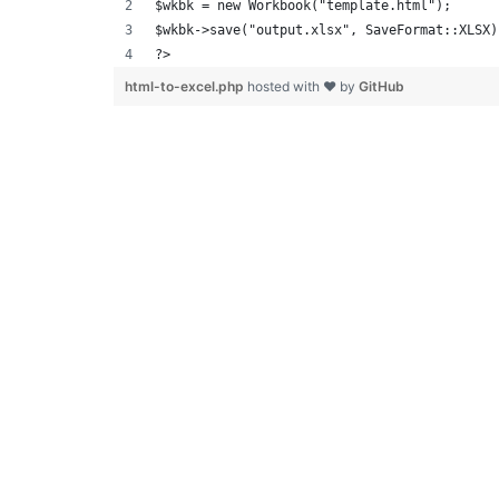
$wkbk = new Workbook("template.html");
$wkbk->save("output.xlsx", SaveFormat::XLSX)
?>
html-to-excel.php
hosted with ❤ by
GitHub