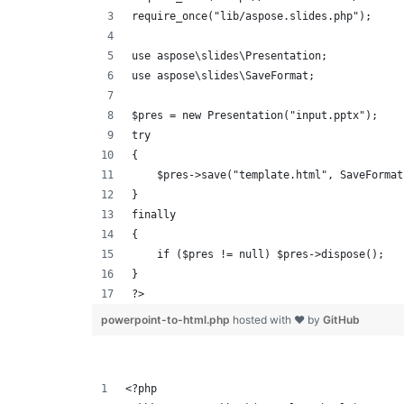
require_once("lib/aspose.slides.php");
use aspose\slides\Presentation;
use aspose\slides\SaveFormat;
$pres = new Presentation("input.pptx");
try
{
    $pres->save("template.html", SaveFormat
}
finally
{
    if ($pres != null) $pres->dispose();
}
?>
powerpoint-to-html.php
hosted with ❤ by
GitHub
<?php