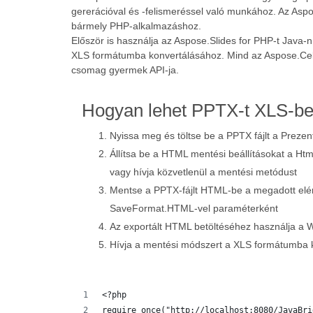
gererációval és -felismeréssel való munkához. Az Asp
bármely PHP-alkalmazáshoz.
Először is használja az Aspose.Slides for PHP-t Java-
XLS formátumba konvertálásához. Mind az Aspose.Cells
csomag gyermek API-ja.
Hogyan lehet PPTX-t XLS-be 
Nyissa meg és töltse be a PPTX fájlt a Prezen
Állítsa be a HTML mentési beállításokat a Ht
vagy hívja közvetlenül a mentési metódust
Mentse a PPTX-fájlt HTML-be a megadott eléré
SaveFormat.HTML-vel paraméterként
Az exportált HTML betöltéséhez használja a 
Hívja a mentési módszert a XLS formátumba 
<?php
require_once("http://localhost:8080/JavaBri