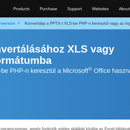
Products
Purchase
Support
Websites
About
nversion
Konvertálja a PPTX-t XLS-be PHP-n keresztül vagy az ing
vertálásához XLS vagy
formátumba
®
be PHP-n keresztül a Microsoft
Office haszn
rogramcsomag, amely funkciók széles skáláját kínálja az Excel-tábláza