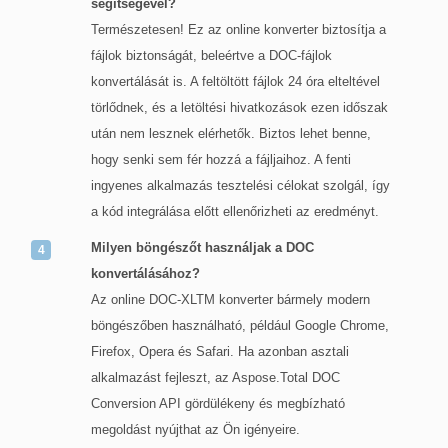
segítségével?
Természetesen! Ez az online konverter biztosítja a
fájlok biztonságát, beleértve a DOC-fájlok
konvertálását is. A feltöltött fájlok 24 óra elteltével
törlődnek, és a letöltési hivatkozások ezen időszak
után nem lesznek elérhetők. Biztos lehet benne,
hogy senki sem fér hozzá a fájljaihoz. A fenti
ingyenes alkalmazás tesztelési célokat szolgál, így
a kód integrálása előtt ellenőrizheti az eredményt.
Milyen böngészőt használjak a DOC
konvertálásához?
Az online DOC-XLTM konverter bármely modern
böngészőben használható, például Google Chrome,
Firefox, Opera és Safari. Ha azonban asztali
alkalmazást fejleszt, az Aspose.Total DOC
Conversion API gördülékeny és megbízható
megoldást nyújthat az Ön igényeire.