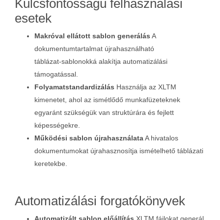
Kulcsfontosságú felhasználási
esetek
Makróval ellátott sablon generálás
A
dokumentumtartalmat újrahasználható
táblázat‑sablonokká alakítja automatizálási
támogatással.
Folyamatstandardizálás
Használja az XLTM
kimenetet, ahol az ismétlődő munkafüzeteknek
egyaránt szükségük van struktúrára és fejlett
képességekre.
Működési sablon újrahasználata
A hivatalos
dokumentumokat újrahasznosítja ismételhető táblázati
keretekbe.
Automatizálási forgatókönyvek
Automatizált sablon előállítás
XLTM fájlokat generál