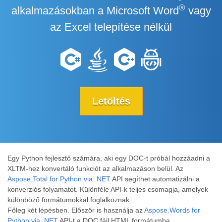
®
alkalmazásokban a Microsoft Word
vagy
az Excel telepítése nélkül
Letöltés
Egy Python fejlesztő számára, aki egy DOC-t próbál hozzáadni a
XLTM-hez konvertáló funkciót az alkalmazáson belül. Az
Aspose.Total for Python via .NET
API segíthet automatizálni a
konverziós folyamatot. Különféle API-k teljes csomagja, amelyek
különböző formátumokkal foglalkoznak.
Főleg két lépésben. Először is használja az
Aspose.Words for
Python via .NET
API-t a DOC fájl HTML formátumba