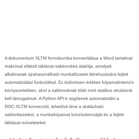
A dokumentum XLTM formátumba konvertálása a Word tartalmat
makróval ellátott táblázat‑sablonokká alakítja, amelyek
alkalmasak újrahasználható munkafüzetek létrehozására fejlett
automatizálási funkciókkal. Ez különösen értékes folyamatintenzív
környezetekben, ahol a sablonoknak több mint statikus struktúrát
kell támogatniuk. A Python API‑k segítenek automatizálni a
DOC‑XLTM konverziót, lehetővé téve a skálázható
sablonkezelést, a munkafolyamat konzisztenciáját és a fejlett
táblázat‑műveleteket.