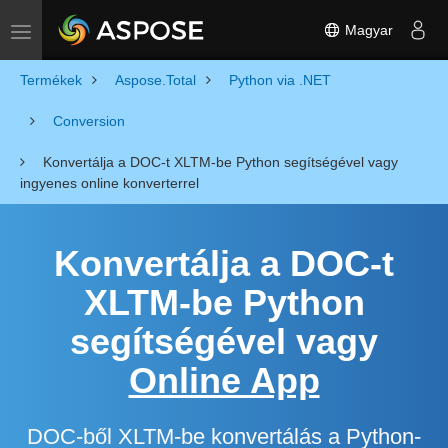
Magyar
Toggle navigation
Termékek
Aspose.Total
Python via .NET
Conversion
Konvertálja a DOC-t XLTM-be Python segítségével vagy
ingyenes online konverterrel
Konvertálja a DOC-t
XLTM-be Python
segítségével vagy
Online App
DOC-ből XLTM-be konvertálás a Python-