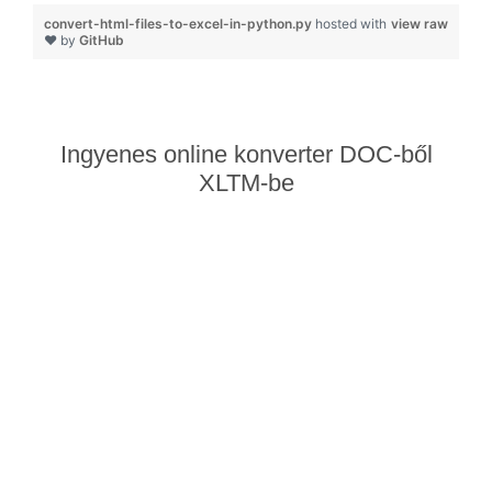
convert-html-files-to-excel-in-python.py
hosted with
view raw
❤ by
GitHub
Ingyenes online konverter DOC-ből
XLTM-be