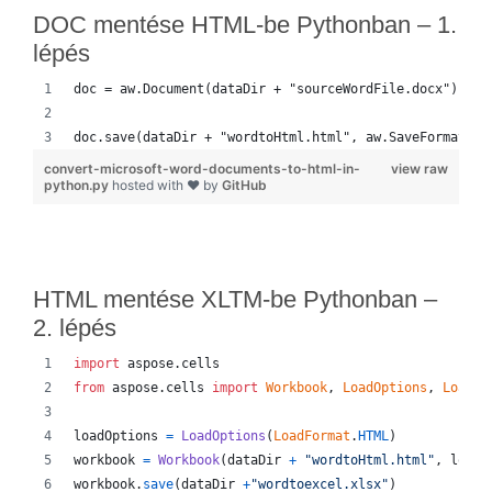
DOC mentése HTML-be Pythonban – 1.
lépés
doc = aw.Document(dataDir + "sourceWordFile.docx")
doc.save(dataDir + "wordtoHtml.html", aw.SaveFormat.HT
convert-microsoft-word-documents-to-html-in-
view raw
python.py
hosted with ❤ by
GitHub
HTML mentése XLTM-be Pythonban –
2. lépés
import
aspose
.
cells
from
aspose
.
cells
import
Workbook
, 
LoadOptions
, 
LoadFo
loadOptions
=
LoadOptions
(
LoadFormat
.
HTML
)
workbook
=
Workbook
(
dataDir
+
"wordtoHtml.html"
, 
loadO
workbook
.
save
(
dataDir
+
"wordtoexcel.xlsx"
)