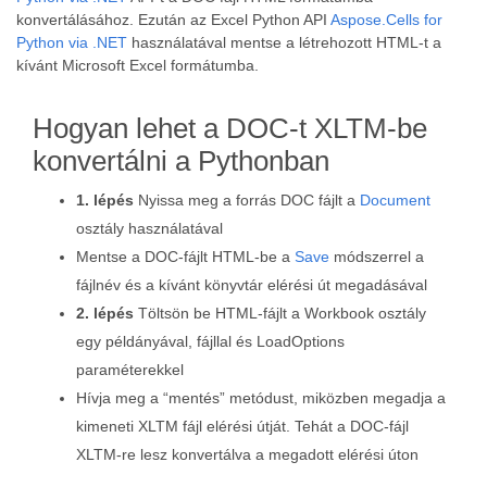
konvertálásához. Ezután az Excel Python API
Aspose.Cells for
Python via .NET
használatával mentse a létrehozott HTML-t a
kívánt Microsoft Excel formátumba.
Hogyan lehet a DOC-t XLTM-be
konvertálni a Pythonban
1. lépés
Nyissa meg a forrás DOC fájlt a
Document
osztály használatával
Mentse a DOC-fájlt HTML-be a
Save
módszerrel a
fájlnév és a kívánt könyvtár elérési út megadásával
2. lépés
Töltsön be HTML-fájlt a Workbook osztály
egy példányával, fájllal és LoadOptions
paraméterekkel
Hívja meg a “mentés” metódust, miközben megadja a
kimeneti XLTM fájl elérési útját. Tehát a DOC-fájl
XLTM-re lesz konvertálva a megadott elérési úton