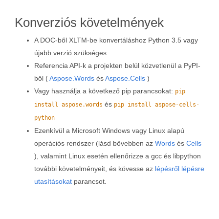
Konverziós követelmények
A DOC-ből XLTM-be konvertáláshoz Python 3.5 vagy
újabb verzió szükséges
Referencia API-k a projekten belül közvetlenül a PyPI-
ből (
Aspose.Words
és
Aspose.Cells
)
Vagy használja a következő pip parancsokat:
pip
és
install aspose.words
pip install aspose-cells-
python
Ezenkívül a Microsoft Windows vagy Linux alapú
operációs rendszer (lásd bővebben az
Words
és
Cells
), valamint Linux esetén ellenőrizze a gcc és libpython
további követelményeit, és kövesse az
lépésről lépésre
utasításokat
parancsot.