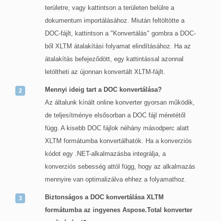
területre, vagy kattintson a területen belülre a
dokumentum importálásához. Miután feltöltötte a
DOC-fájlt, kattintson a "Konvertálás" gombra a DOC-
ből XLTM átalakítási folyamat elindításához. Ha az
átalakítás befejeződött, egy kattintással azonnal
letöltheti az újonnan konvertált XLTM-fájlt.
Mennyi ideig tart a DOC konvertálása?
Az általunk kínált online konverter gyorsan működik,
de teljesítménye elsősorban a DOC fájl méretétől
függ. A kisebb DOC fájlok néhány másodperc alatt
XLTM formátumba konvertálhatók. Ha a konverziós
kódot egy .NET-alkalmazásba integrálja, a
konverziós sebesség attól függ, hogy az alkalmazás
mennyire van optimalizálva ehhez a folyamathoz.
Biztonságos a DOC konvertálása XLTM
formátumba az ingyenes Aspose.Total konverter