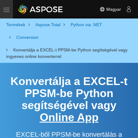
Magyar
Toggle navigation
Termékek
Aspose.Total
Python via .NET
Conversion
Konvertálja a EXCEL-t PPSM-be Python segítségével vagy
ingyenes online konverterrel
Konvertálja a EXCEL-t
PPSM-be Python
segítségével vagy
Online App
EXCEL-ből PPSM-be konvertálás a