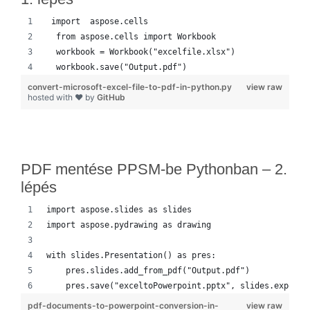
 import  aspose.cells 
  from aspose.cells import Workbook
  workbook = Workbook("excelfile.xlsx")
  workbook.save("Output.pdf")
convert-microsoft-excel-file-to-pdf-in-python.py
view raw
hosted with ❤ by
GitHub
PDF mentése PPSM-be Pythonban – 2.
lépés
import aspose.slides as slides
import aspose.pydrawing as drawing
with slides.Presentation() as pres:
    pres.slides.add_from_pdf("Output.pdf")
    pres.save("exceltoPowerpoint.pptx", slides.export.
pdf-documents-to-powerpoint-conversion-in-
view raw