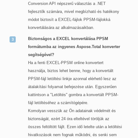
Conversion API népszerű választás a .NET
fejlesztők számára, mivel megbízható és hatékony
módot biztosít a EXCEL-fájlok PPSM-fájlokká
konvertálására az alkalmazásaikban.
Biztonságos a EXCEL konvertálása PPSM
formátumba az ingyenes Aspose.Total konverter
segítségével?
Ha a fenti EXCEL-PPSM online konvertert
használja, biztos lehet benne, hogy a konvertált
PPSM-fájl letöltési linkje azonnal elérhető lesz az
átalakítási folyamat befejezése után. Egyszerűen
kattintson a "Letöltés" gombra a konvertált PPSM-
fájl letöltéséhez a számítógépére.
Komolyan vesszük az Ön adatainak védelmét és
biztonságát, ezért 24 óra elteltével töröljük az
összes feltöltött fájlt. Ezen idő letelte után a letöltési
hivatkozások nem fognak működni, és senki sem