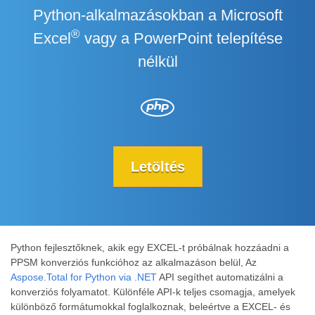
Python-alkalmazásokban a Microsoft
®
Excel
vagy a PowerPoint telepítése
nélkül
Letöltés
Python fejlesztőknek, akik egy EXCEL-t próbálnak hozzáadni a
PPSM konverziós funkcióhoz az alkalmazáson belül, Az
Aspose.Total for Python via .NET
API segíthet automatizálni a
konverziós folyamatot. Különféle API-k teljes csomagja, amelyek
különböző formátumokkal foglalkoznak, beleértve a EXCEL- és