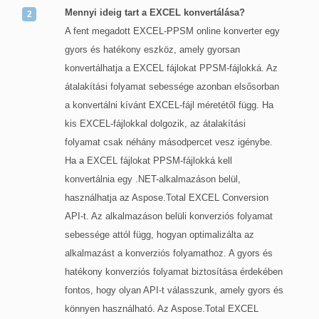
Mennyi ideig tart a EXCEL konvertálása?
A fent megadott EXCEL-PPSM online konverter egy
gyors és hatékony eszköz, amely gyorsan
konvertálhatja a EXCEL fájlokat PPSM-fájlokká. Az
átalakítási folyamat sebessége azonban elsősorban
a konvertálni kívánt EXCEL-fájl méretétől függ. Ha
kis EXCEL-fájlokkal dolgozik, az átalakítási
folyamat csak néhány másodpercet vesz igénybe.
Ha a EXCEL fájlokat PPSM-fájlokká kell
konvertálnia egy .NET-alkalmazáson belül,
használhatja az Aspose.Total EXCEL Conversion
API-t. Az alkalmazáson belüli konverziós folyamat
sebessége attól függ, hogyan optimalizálta az
alkalmazást a konverziós folyamathoz. A gyors és
hatékony konverziós folyamat biztosítása érdekében
fontos, hogy olyan API-t válasszunk, amely gyors és
könnyen használható. Az Aspose.Total EXCEL