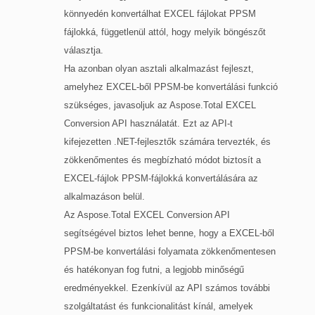
könnyedén konvertálhat EXCEL fájlokat PPSM
fájlokká, függetlenül attól, hogy melyik böngészőt
választja.
Ha azonban olyan asztali alkalmazást fejleszt,
amelyhez EXCEL-ből PPSM-be konvertálási funkció
szükséges, javasoljuk az Aspose.Total EXCEL
Conversion API használatát. Ezt az API-t
kifejezetten .NET-fejlesztők számára tervezték, és
zökkenőmentes és megbízható módot biztosít a
EXCEL-fájlok PPSM-fájlokká konvertálására az
alkalmazáson belül.
Az Aspose.Total EXCEL Conversion API
segítségével biztos lehet benne, hogy a EXCEL-ből
PPSM-be konvertálási folyamata zökkenőmentesen
és hatékonyan fog futni, a legjobb minőségű
eredményekkel. Ezenkívül az API számos további
szolgáltatást és funkcionalitást kínál, amelyek