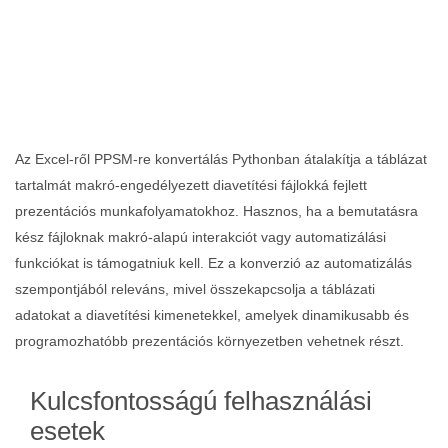
Az Excel‑ről PPSM‑re konvertálás Pythonban átalakítja a táblázat
tartalmát makró‑engedélyezett diavetítési fájlokká fejlett
prezentációs munkafolyamatokhoz. Hasznos, ha a bemutatásra
kész fájloknak makró‑alapú interakciót vagy automatizálási
funkciókat is támogatniuk kell. Ez a konverzió az automatizálás
szempontjából releváns, mivel összekapcsolja a táblázati
adatokat a diavetítési kimenetekkel, amelyek dinamikusabb és
programozhatóbb prezentációs környezetben vehetnek részt.
Kulcsfontosságú felhasználási
esetek