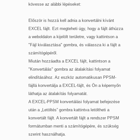
kövesse az alábbi lépéseket:
Először is hozzá kell adnia a konvertálni kívánt
EXCEL fájlt. Ezt megteheti úgy, hogy a fájlt áthúzza
a weboldalon a kijelölt területre, vagy kattintson a
"Fájl kiválasztása" gombra, és válassza ki a fájlt a
számítógépéről.
Miután hozzáadta a EXCEL fájlt, kattintson a
"Konvertálás" gombra az átalakítási folyamat
elindításához. Az eszköz automatikusan PPSM-
fájllá konvertálja a EXCEL-fájlt, és Ön a képernyőn
láthatja az átalakítás folyamatát.
A EXCEL-PPSM konvertálási folyamat befejezése
után a „Letöltés” gombra kattintva letöltheti a
konvertált fájlt. A konvertált fájlt a rendszer PPSM
formátumban menti a számítógépére, és szükség
szerint használhatja.