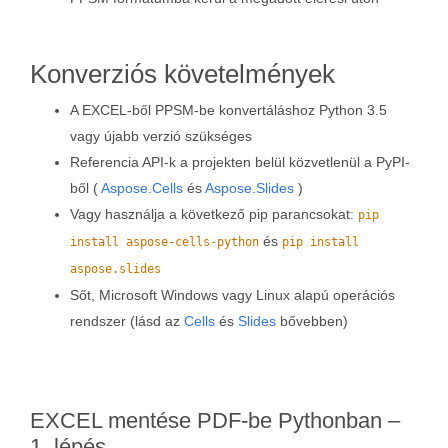
Konverziós követelmények
A EXCEL-ből PPSM-be konvertáláshoz Python 3.5
vagy újabb verzió szükséges
Referencia API-k a projekten belül közvetlenül a PyPI-
ből (
Aspose.Cells
és
Aspose.Slides
)
Vagy használja a következő pip parancsokat:
pip
és
install aspose-cells-python
pip install
aspose.slides
Sőt, Microsoft Windows vagy Linux alapú operációs
rendszer (lásd az
Cells
és
Slides
bővebben)
EXCEL mentése PDF-be Pythonban –
1. lépés