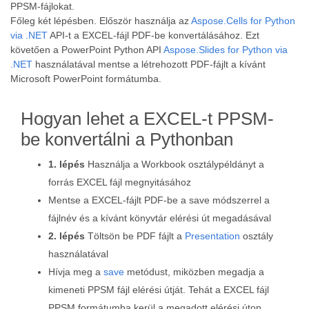
PPSM-fájlokat.
Főleg két lépésben. Először használja az
Aspose.Cells for Python
via .NET
API-t a EXCEL-fájl PDF-be konvertálásához. Ezt
követően a PowerPoint Python API
Aspose.Slides for Python via
.NET
használatával mentse a létrehozott PDF-fájlt a kívánt
Microsoft PowerPoint formátumba.
Hogyan lehet a EXCEL-t PPSM-
be konvertálni a Pythonban
1. lépés
Használja a Workbook osztálypéldányt a
forrás EXCEL fájl megnyitásához
Mentse a EXCEL-fájlt PDF-be a save módszerrel a
fájlnév és a kívánt könyvtár elérési út megadásával
2. lépés
Töltsön be PDF fájlt a
Presentation
osztály
használatával
Hívja meg a
save
metódust, miközben megadja a
kimeneti PPSM fájl elérési útját. Tehát a EXCEL fájl
PPSM formátumba kerül a megadott elérési úton