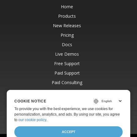
Home
Products
New Releases
Pricing
Docs
Live Demos
Free Support
Paid Support
Paid Consulting
Blog
Websites
COOKIE NOTICE
To provide you with the best experience, we use cookies for
About
personalization, analytics, and ads. By using our site, you agree
to
our cookie policy
.
ACCEPT