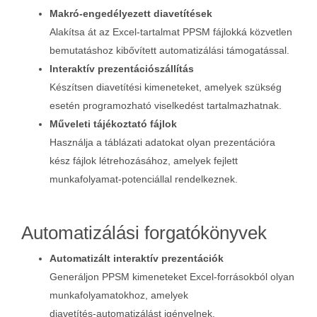
Makró‑engedélyezett diavetítések
Alakítsa át az Excel‑tartalmat PPSM fájlokká közvetlen
bemutatáshoz kibővített automatizálási támogatással.
Interaktív prezentációszállítás
Készítsen diavetítési kimeneteket, amelyek szükség
esetén programozható viselkedést tartalmazhatnak.
Műveleti tájékoztató fájlok
Használja a táblázati adatokat olyan prezentációra
kész fájlok létrehozásához, amelyek fejlett
munkafolyamat‑potenciállal rendelkeznek.
Automatizálási forgatókönyvek
Automatizált interaktív prezentációk
Generáljon PPSM kimeneteket Excel‑forrásokból olyan
munkafolyamatokhoz, amelyek
diavetítés‑automatizálást igényelnek.