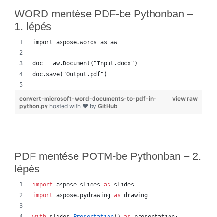
WORD mentése PDF-be Pythonban –
1. lépés
import aspose.words as aw
doc = aw.Document("Input.docx")
doc.save("Output.pdf")
convert-microsoft-word-documents-to-pdf-in-
view raw
python.py
hosted with ❤ by
GitHub
PDF mentése POTM-be Pythonban – 2.
lépés
import
aspose
.
slides
as
slides
import
aspose
.
pydrawing
as
drawing
with
slides
.
Presentation
() 
as
presentation
: