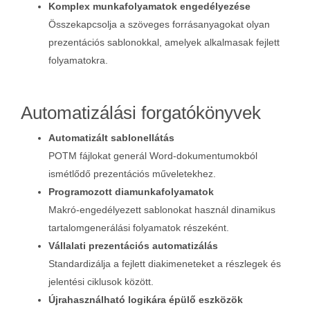
Komplex munkafolyamatok engedélyezése
Összekapcsolja a szöveges forrásanyagokat olyan
prezentációs sablonokkal, amelyek alkalmasak fejlett
folyamatokra.
Automatizálási forgatókönyvek
Automatizált sablonellátás
POTM fájlokat generál Word‑dokumentumokból
ismétlődő prezentációs műveletekhez.
Programozott diamunkafolyamatok
Makró‑engedélyezett sablonokat használ dinamikus
tartalomgenerálási folyamatok részeként.
Vállalati prezentációs automatizálás
Standardizálja a fejlett diakimeneteket a részlegek és
jelentési ciklusok között.
Újrahasználható logikára épülő eszközök