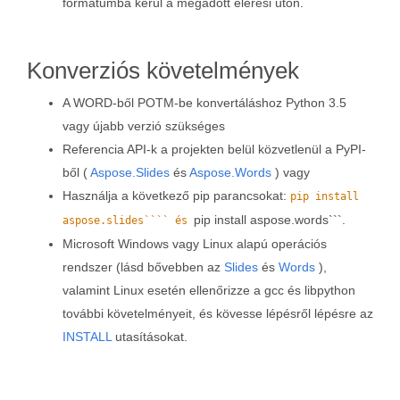
formátumba kerül a megadott elérési úton.
Konverziós követelmények
A WORD-ből POTM-be konvertáláshoz Python 3.5
vagy újabb verzió szükséges
Referencia API-k a projekten belül közvetlenül a PyPI-
ből (
Aspose.Slides
és
Aspose.Words
) vagy
Használja a következő pip parancsokat:
pip install
pip install aspose.words```.
aspose.slides```` és
Microsoft Windows vagy Linux alapú operációs
rendszer (lásd bővebben az
Slides
és
Words
),
valamint Linux esetén ellenőrizze a gcc és libpython
további követelményeit, és kövesse lépésről lépésre az
INSTALL
utasításokat.