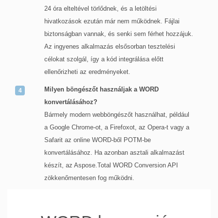
24 óra elteltével törlődnek, és a letöltési
hivatkozások ezután már nem működnek. Fájlai
biztonságban vannak, és senki sem férhet hozzájuk.
Az ingyenes alkalmazás elsősorban tesztelési
célokat szolgál, így a kód integrálása előtt
ellenőrizheti az eredményeket.
Milyen böngészőt használjak a WORD
konvertálásához?
Bármely modern webböngészőt használhat, például
a Google Chrome-ot, a Firefoxot, az Opera-t vagy a
Safarit az online WORD-ből POTM-be
konvertálásához. Ha azonban asztali alkalmazást
készít, az Aspose.Total WORD Conversion API
zökkenőmentesen fog működni.