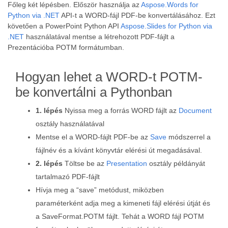
Főleg két lépésben. Először használja az
Aspose.Words for
Python via .NET
API-t a WORD-fájl PDF-be konvertálásához. Ezt
követően a PowerPoint Python API
Aspose.Slides for Python via
.NET
használatával mentse a létrehozott PDF-fájlt a
Prezentációba POTM formátumban.
Hogyan lehet a WORD-t POTM-
be konvertálni a Pythonban
1. lépés
Nyissa meg a forrás WORD fájlt az
Document
osztály használatával
Mentse el a WORD-fájlt PDF-be az
Save
módszerrel a
fájlnév és a kívánt könyvtár elérési út megadásával.
2. lépés
Töltse be az
Presentation
osztály példányát
tartalmazó PDF-fájlt
Hívja meg a “save” metódust, miközben
paraméterként adja meg a kimeneti fájl elérési útját és
a SaveFormat.POTM fájlt. Tehát a WORD fájl POTM