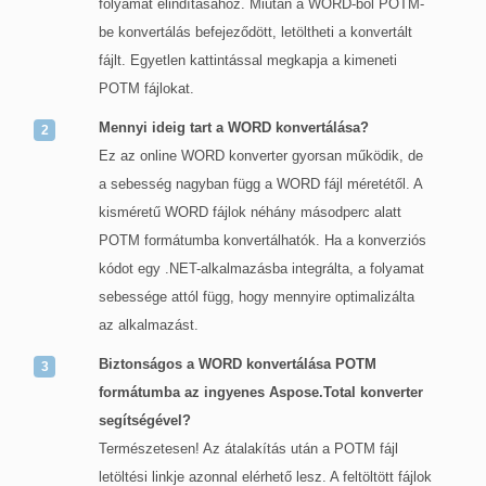
folyamat elindításához. Miután a WORD-ből POTM-
be konvertálás befejeződött, letöltheti a konvertált
fájlt. Egyetlen kattintással megkapja a kimeneti
POTM fájlokat.
Mennyi ideig tart a WORD konvertálása?
Ez az online WORD konverter gyorsan működik, de
a sebesség nagyban függ a WORD fájl méretétől. A
kisméretű WORD fájlok néhány másodperc alatt
POTM formátumba konvertálhatók. Ha a konverziós
kódot egy .NET-alkalmazásba integrálta, a folyamat
sebessége attól függ, hogy mennyire optimalizálta
az alkalmazást.
Biztonságos a WORD konvertálása POTM
formátumba az ingyenes Aspose.Total konverter
segítségével?
Természetesen! Az átalakítás után a POTM fájl
letöltési linkje azonnal elérhető lesz. A feltöltött fájlok