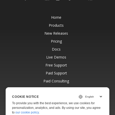
Home
Products
New Releases
Pricing
Docs
Live Demos
Free Support
Paid Support
Paid Consulting
Blog
Websites
COOKIE NOTICE
To provide you with the best experience, we use cookies for
About
personalization, analytics, and ads. By using our site, you agree
to
our cookie policy
.