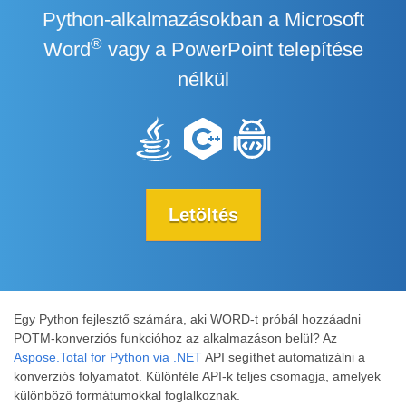
Python-alkalmazásokban a Microsoft
®
Word
vagy a PowerPoint telepítése
nélkül
Letöltés
Egy Python fejlesztő számára, aki WORD-t próbál hozzáadni
POTM-konverziós funkcióhoz az alkalmazáson belül? Az
Aspose.Total for Python via .NET
API segíthet automatizálni a
konverziós folyamatot. Különféle API-k teljes csomagja, amelyek
különböző formátumokkal foglalkoznak.