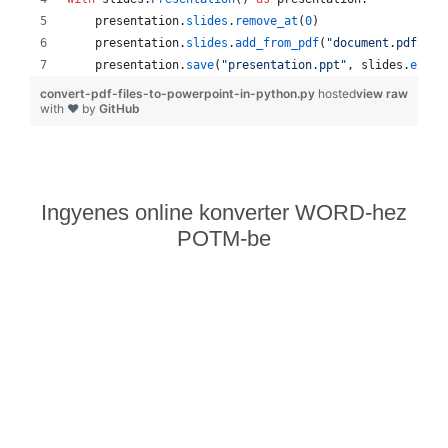
presentation
.
slides
.
remove_at
(
0
)
presentation
.
slides
.
add_from_pdf
(
"document.pdf"
)
presentation
.
save
(
"presentation.ppt"
, 
slides
.
expor
convert-pdf-files-to-powerpoint-in-python.py
hosted
view raw
with ❤ by
GitHub
Ingyenes online konverter WORD-hez
POTM-be