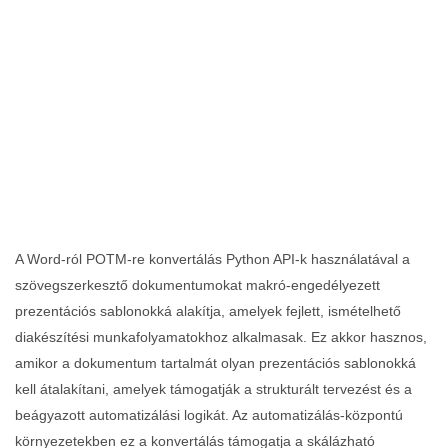
A Word‑ról POTM‑re konvertálás Python API‑k használatával a
szövegszerkesztő dokumentumokat makró‑engedélyezett
prezentációs sablonokká alakítja, amelyek fejlett, ismételhető
diakészítési munkafolyamatokhoz alkalmasak. Ez akkor hasznos,
amikor a dokumentum tartalmát olyan prezentációs sablonokká
kell átalakítani, amelyek támogatják a strukturált tervezést és a
beágyazott automatizálási logikát. Az automatizálás‑központú
környezetekben ez a konvertálás támogatja a skálázható