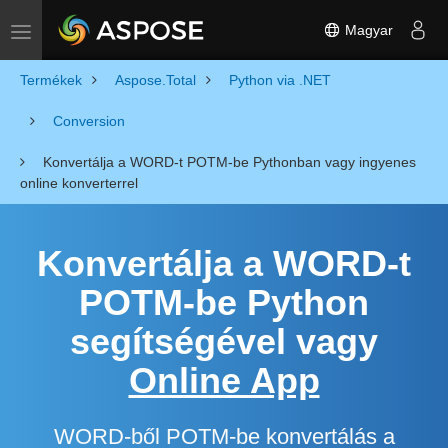
Magyar
Toggle navigation
Termékek
Aspose.Total
Python via .NET
Conversion
Konvertálja a WORD-t POTM-be Pythonban vagy ingyenes
online konverterrel
Konvertálja a WORD-t
POTM-be Python
segítségével vagy
Online App
WORD-ből POTM-be konvertálás a