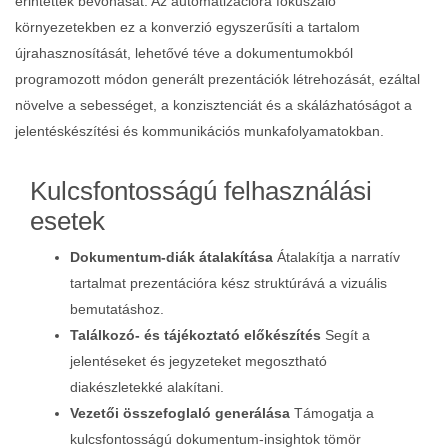
érintettek bevonását. Az automatizációra fókuszáló
környezetekben ez a konverzió egyszerűsíti a tartalom
újrahasznosítását, lehetővé téve a dokumentumokból
programozott módon generált prezentációk létrehozását, ezáltal
növelve a sebességet, a konzisztenciát és a skálázhatóságot a
jelentéskészítési és kommunikációs munkafolyamatokban.
Kulcsfontosságú felhasználási
esetek
Dokumentum‑diák átalakítása
Átalakítja a narratív
tartalmat prezentációra kész struktúrává a vizuális
bemutatáshoz.
Találkozó- és tájékoztató előkészítés
Segít a
jelentéseket és jegyzeteket megosztható
diakészletekké alakítani.
Vezetői összefoglaló generálása
Támogatja a
kulcsfontosságú dokumentum‑insightok tömör