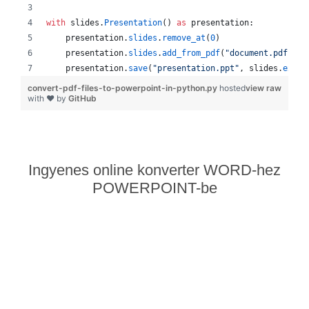
with
slides
.
Presentation
() 
as
presentation
:
presentation
.
slides
.
remove_at
(
0
)
presentation
.
slides
.
add_from_pdf
(
"document.pdf"
)
presentation
.
save
(
"presentation.ppt"
, 
slides
.
expor
convert-pdf-files-to-powerpoint-in-python.py
hosted
view raw
with ❤ by
GitHub
Ingyenes online konverter WORD-hez
POWERPOINT-be