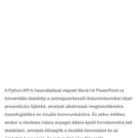
A Python API‑k használatával végzett Word‑ról PowerPoint‑ra
konvertálás átalakítja a szövegszerkesztő dokumentumokat olyan
prezentációs fájlokká, amelyek alkalmasak megbeszélésekre,
összefoglalókra és vizuális kommunikációra. Ez akkor értékes,
amikor a részletes írásos anyagot diákra épülő formátumokra kell
átalakítani, amelyek elősegítik a tisztább bemutatást és az