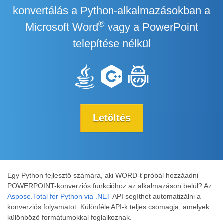
konvertálás a Python-alkalmazásokban a
®
Microsoft Word
vagy a PowerPoint
telepítése nélkül
Letöltés
Egy Python fejlesztő számára, aki WORD-t próbál hozzáadni
POWERPOINT-konverziós funkcióhoz az alkalmazáson belül? Az
Aspose.Total for Python via .NET
API segíthet automatizálni a
konverziós folyamatot. Különféle API-k teljes csomagja, amelyek
különböző formátumokkal foglalkoznak.