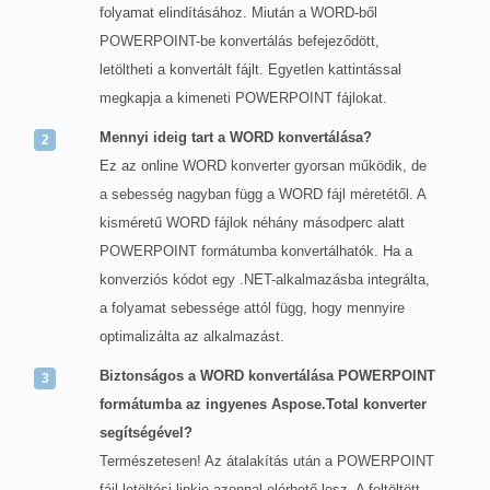
folyamat elindításához. Miután a WORD-ből
POWERPOINT-be konvertálás befejeződött,
letöltheti a konvertált fájlt. Egyetlen kattintással
megkapja a kimeneti POWERPOINT fájlokat.
Mennyi ideig tart a WORD konvertálása?
Ez az online WORD konverter gyorsan működik, de
a sebesség nagyban függ a WORD fájl méretétől. A
kisméretű WORD fájlok néhány másodperc alatt
POWERPOINT formátumba konvertálhatók. Ha a
konverziós kódot egy .NET-alkalmazásba integrálta,
a folyamat sebessége attól függ, hogy mennyire
optimalizálta az alkalmazást.
Biztonságos a WORD konvertálása POWERPOINT
formátumba az ingyenes Aspose.Total konverter
segítségével?
Természetesen! Az átalakítás után a POWERPOINT
fájl letöltési linkje azonnal elérhető lesz. A feltöltött