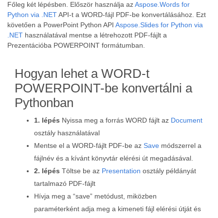
Főleg két lépésben. Először használja az
Aspose.Words for
Python via .NET
API-t a WORD-fájl PDF-be konvertálásához. Ezt
követően a PowerPoint Python API
Aspose.Slides for Python via
.NET
használatával mentse a létrehozott PDF-fájlt a
Prezentációba POWERPOINT formátumban.
Hogyan lehet a WORD-t
POWERPOINT-be konvertálni a
Pythonban
1. lépés
Nyissa meg a forrás WORD fájlt az
Document
osztály használatával
Mentse el a WORD-fájlt PDF-be az
Save
módszerrel a
fájlnév és a kívánt könyvtár elérési út megadásával.
2. lépés
Töltse be az
Presentation
osztály példányát
tartalmazó PDF-fájlt
Hívja meg a “save” metódust, miközben
paraméterként adja meg a kimeneti fájl elérési útját és