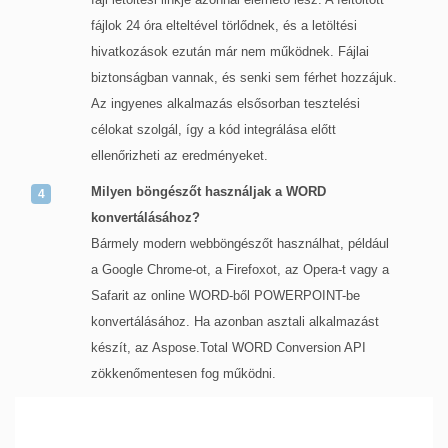
fájlok 24 óra elteltével törlődnek, és a letöltési
hivatkozások ezután már nem működnek. Fájlai
biztonságban vannak, és senki sem férhet hozzájuk.
Az ingyenes alkalmazás elsősorban tesztelési
célokat szolgál, így a kód integrálása előtt
ellenőrizheti az eredményeket.
Milyen böngészőt használjak a WORD
konvertálásához?
Bármely modern webböngészőt használhat, például
a Google Chrome-ot, a Firefoxot, az Opera-t vagy a
Safarit az online WORD-ből POWERPOINT-be
konvertálásához. Ha azonban asztali alkalmazást
készít, az Aspose.Total WORD Conversion API
zökkenőmentesen fog működni.