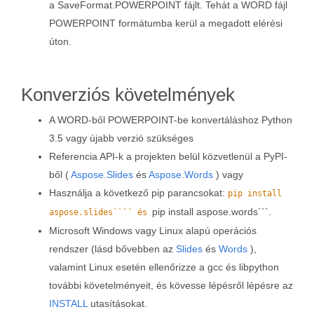
a SaveFormat.POWERPOINT fájlt. Tehát a WORD fájl
POWERPOINT formátumba kerül a megadott elérési
úton.
Konverziós követelmények
A WORD-ből POWERPOINT-be konvertáláshoz Python
3.5 vagy újabb verzió szükséges
Referencia API-k a projekten belül közvetlenül a PyPI-
ből (
Aspose.Slides
és
Aspose.Words
) vagy
Használja a következő pip parancsokat:
pip install
pip install aspose.words```.
aspose.slides```` és
Microsoft Windows vagy Linux alapú operációs
rendszer (lásd bővebben az
Slides
és
Words
),
valamint Linux esetén ellenőrizze a gcc és libpython
további követelményeit, és kövesse lépésről lépésre az
INSTALL
utasításokat.