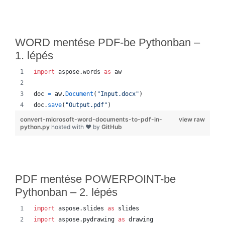
WORD mentése PDF-be Pythonban –
1. lépés
import
aspose
.
words
as
aw
doc
=
aw
.
Document
(
"Input.docx"
)
doc
.
save
(
"Output.pdf"
)
convert-microsoft-word-documents-to-pdf-in-
view raw
python.py
hosted with ❤ by
GitHub
PDF mentése POWERPOINT-be
Pythonban – 2. lépés
import
aspose
.
slides
as
slides
import
aspose
.
pydrawing
as
drawing