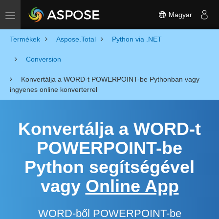
Magyar
Toggle navigation
Termékek
Aspose.Total
Python via .NET
Conversion
Konvertálja a WORD-t POWERPOINT-be Pythonban vagy
ingyenes online konverterrel
Konvertálja a WORD-t
POWERPOINT-be
Python segítségével
vagy
Online App
WORD-ből POWERPOINT-be