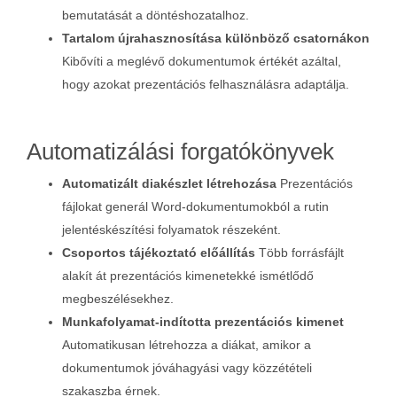
bemutatását a döntéshozatalhoz.
Tartalom újrahasznosítása különböző csatornákon
Kibővíti a meglévő dokumentumok értékét azáltal,
hogy azokat prezentációs felhasználásra adaptálja.
Automatizálási forgatókönyvek
Automatizált diakészlet létrehozása
Prezentációs
fájlokat generál Word‑dokumentumokból a rutin
jelentéskészítési folyamatok részeként.
Csoportos tájékoztató előállítás
Több forrásfájlt
alakít át prezentációs kimenetekké ismétlődő
megbeszélésekhez.
Munkafolyamat‑indította prezentációs kimenet
Automatikusan létrehozza a diákat, amikor a
dokumentumok jóváhagyási vagy közzétételi
szakaszba érnek.