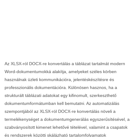
Az XLSX‑ról DOCX‑re konvertálás a táblázat tartalmát modern
Word‑dokumentumokká alakítja, amelyeket széles körben
használnak üzleti kommunikációra, jelentéskészítésre és
professzionális dokumentációra. Különösen hasznos, ha a
strukturált táblázati adatokat egy kifinomult, szerkeszthető
dokumentumformátumban kell bemutatni. Az automatizálás
szempontjából az XLSX‑ról DOCX‑re konvertálás növeli a
termelékenységet a dokumentumgenerálás egyszerűsítésével, a
szabványosított kimenet lehetővé tételével, valamint a csapatok
és rendszerek közötti skálázható tartalomfolyamatok