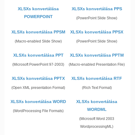
XLSXs konvertálása
XLSXs konvertálása PPS
POWERPOINT
(PowerPoint Slide Show)
XLSXs konvertálása PPSM
XLSXs konvertálása PPSX
(Macro-enabled Slide Show)
(PowerPoint Slide Show)
XLSXs konvertálása PPT
XLSXs konvertálása PPTM
(Microsoft PowerPoint 97-2003)
(Macro-enabled Presentation File)
XLSXs konvertálása PPTX
XLSXs konvertálása RTF
(Open XML presentation Format)
(Rich Text Format)
XLSXs konvertálása WORD
XLSXs konvertálása
WORDML
(WordProcessing File Formats)
(Microsoft Word 2003
WordprocessingML)