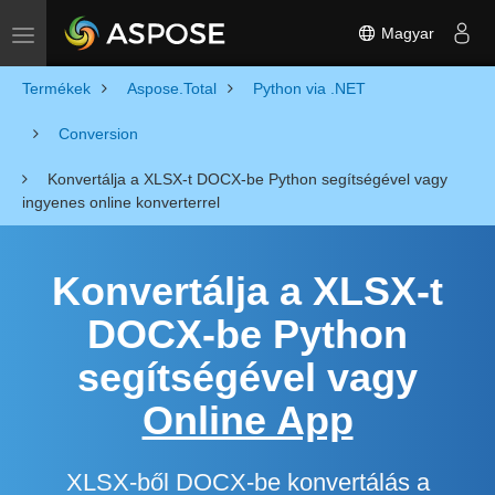
Magyar
Toggle navigation
Termékek
Aspose.Total
Python via .NET
Conversion
Konvertálja a XLSX-t DOCX-be Python segítségével vagy
ingyenes online konverterrel
Konvertálja a XLSX-t
DOCX-be Python
segítségével vagy
Online App
XLSX-ből DOCX-be konvertálás a