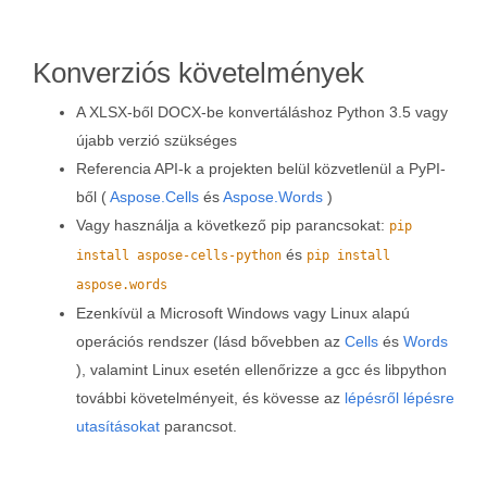
Konverziós követelmények
A XLSX-ből DOCX-be konvertáláshoz Python 3.5 vagy
újabb verzió szükséges
Referencia API-k a projekten belül közvetlenül a PyPI-
ből (
Aspose.Cells
és
Aspose.Words
)
Vagy használja a következő pip parancsokat:
pip
és
install aspose-cells-python
pip install
aspose.words
Ezenkívül a Microsoft Windows vagy Linux alapú
operációs rendszer (lásd bővebben az
Cells
és
Words
), valamint Linux esetén ellenőrizze a gcc és libpython
további követelményeit, és kövesse az
lépésről lépésre
utasításokat
parancsot.