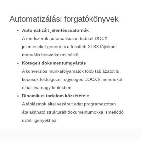
Automatizálási forgatókönyvek
Automatizált jelentéscsatornák
A rendszerek automatikusan tudnak DOCX
jelentéseket generálni a frissített XLSX fájlokból
manuális beavatkozás nélkül.
Kötegelt dokumentumgyártás
A konverziós munkafolyamatok több táblázatot is
képesek feldolgozni, egységes DOCX kimeneteket
előállítva nagy léptékben.
Dinamikus tartalom közzététele
A táblázatok által vezérelt adat programozottan
átalakítható strukturált dokumentumokká ismétlődő
üzleti igényekhez.