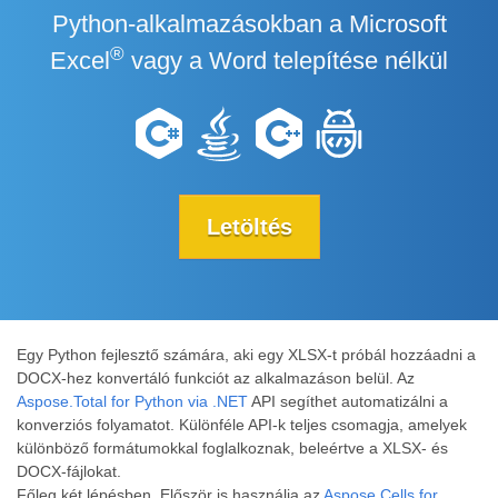
Python-alkalmazásokban a Microsoft
®
Excel
vagy a Word telepítése nélkül
Letöltés
Egy Python fejlesztő számára, aki egy XLSX-t próbál hozzáadni a
DOCX-hez konvertáló funkciót az alkalmazáson belül. Az
Aspose.Total for Python via .NET
API segíthet automatizálni a
konverziós folyamatot. Különféle API-k teljes csomagja, amelyek
különböző formátumokkal foglalkoznak, beleértve a XLSX- és
DOCX-fájlokat.
Főleg két lépésben. Először is használja az
Aspose.Cells for