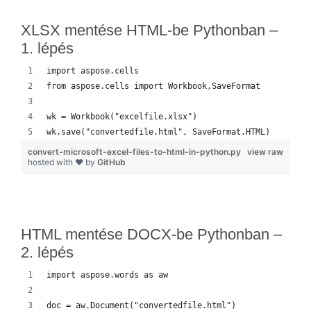
XLSX mentése HTML-be Pythonban –
1. lépés
import aspose.cells
from aspose.cells import Workbook,SaveFormat
wk = Workbook("excelfile.xlsx")
wk.save("convertedfile.html", SaveFormat.HTML)
convert-microsoft-excel-files-to-html-in-python.py
view raw
hosted with ❤ by
GitHub
HTML mentése DOCX-be Pythonban –
2. lépés
import aspose.words as aw
doc = aw.Document("convertedfile.html")