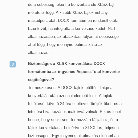
de a sebesség főként a konvertálandó XLSX-fájl
méretétől függ. A kisebb XLSX fájlok néhány
másodperc alatt DOCX formátumba renderelhetők.
Ezenkívül, ha integrálta a konverziós kódot .NET-
alkalmazásába, az átalakítási folyamat sebessége
attól függ, hogy mennyire optimalizálta az
alkalmazást.
Biztonságos a XLSX konvertálása DOCX
formátumba az ingyenes Aspose.Total konverter
segítségével?
Természetesen! A DOCX fájlok letöltési linkje a
konvertálás után azonnal elérhető lesz. A fájlok
feltöltését követő 24 óra elteltével töröljük őket, és a
letöltési hivatkozások inaktívvá válnak. Biztos lehet
benne, hogy senki sem fér hozzá a fájljaihoz, és a
fájlok konvertálása, beleértve a XLSX-t is, teljesen
biztonságos. Egy ingyenes alkalmazás elsősorban