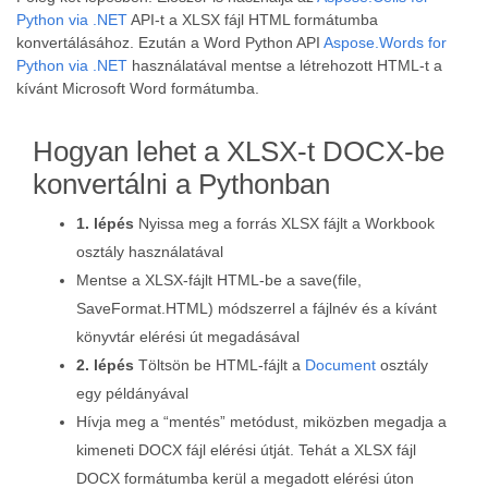
Python via .NET
API-t a XLSX fájl HTML formátumba
konvertálásához. Ezután a Word Python API
Aspose.Words for
Python via .NET
használatával mentse a létrehozott HTML-t a
kívánt Microsoft Word formátumba.
Hogyan lehet a XLSX-t DOCX-be
konvertálni a Pythonban
1. lépés
Nyissa meg a forrás XLSX fájlt a Workbook
osztály használatával
Mentse a XLSX-fájlt HTML-be a save(file,
SaveFormat.HTML) módszerrel a fájlnév és a kívánt
könyvtár elérési út megadásával
2. lépés
Töltsön be HTML-fájlt a
Document
osztály
egy példányával
Hívja meg a “mentés” metódust, miközben megadja a
kimeneti DOCX fájl elérési útját. Tehát a XLSX fájl
DOCX formátumba kerül a megadott elérési úton