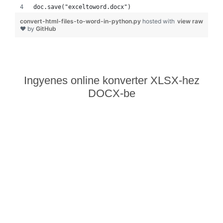
doc.save("exceltoword.docx")
convert-html-files-to-word-in-python.py
hosted with
view raw
❤ by
GitHub
Ingyenes online konverter XLSX-hez
DOCX-be