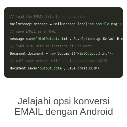
// load the EMAIL file to be converted
MailMessage
message
=
MailMessage
.
load
(
"sourceFile.msg"
);
// save EMAIL as a HTML 
message
.
save
(
"HtmlOutput.html"
,
SaveOptions
.
getDefaultHtml
(
// load HTML with an instance of Document
Document
document
=
new
Document
(
"HtmlOutput.html"
);
// call save method while passing SaveFormat.DOTM
document
.
save
(
"output.dotm"
,
SaveFormat
.
DOTM
);
Jelajahi opsi konversi
EMAIL dengan Android