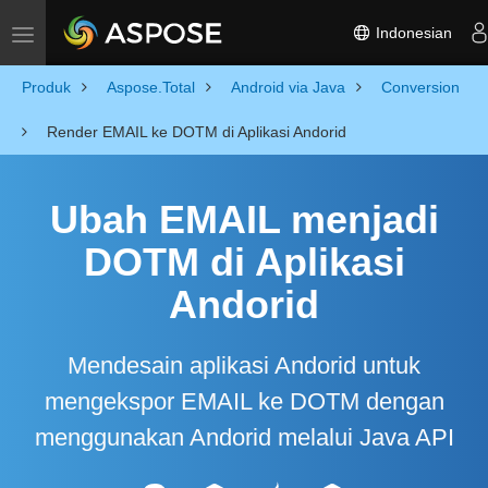
Indonesian
Toggle navigation
Produk
Aspose.Total
Android via Java
Conversion
Render EMAIL ke DOTM di Aplikasi Andorid
Ubah EMAIL menjadi
DOTM di Aplikasi
Andorid
Mendesain aplikasi Andorid untuk
mengekspor EMAIL ke DOTM dengan
menggunakan Andorid melalui Java API