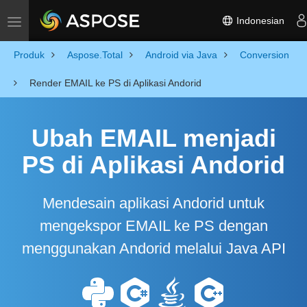
Indonesian
Toggle navigation
Produk
Aspose.Total
Android via Java
Conversion
Render EMAIL ke PS di Aplikasi Andorid
Ubah EMAIL menjadi
PS di Aplikasi Andorid
Mendesain aplikasi Andorid untuk
mengekspor EMAIL ke PS dengan
menggunakan Andorid melalui Java API