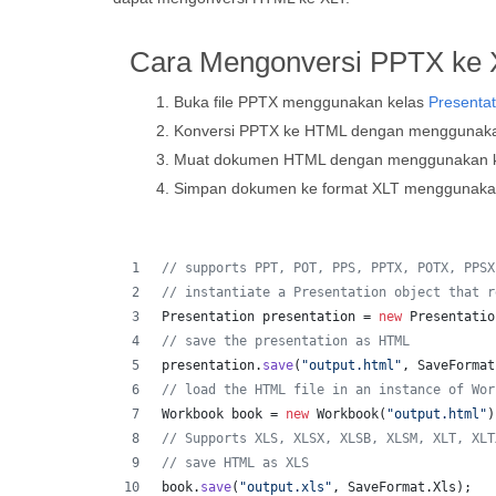
Cara Mengonversi PPTX ke X
Buka file PPTX menggunakan kelas
Presentat
Konversi PPTX ke HTML dengan mengguna
Muat dokumen HTML dengan menggunakan 
Simpan dokumen ke format XLT menggunak
// supports PPT, POT, PPS, PPTX, POTX, PPSX
// instantiate a Presentation object that r
Presentation
presentation
 = 
new
Presentatio
// save the presentation as HTML
presentation
.
save
(
"output.html"
, 
SaveFormat
// load the HTML file in an instance of Wor
Workbook
book
 = 
new
Workbook
(
"output.html"
)
// Supports XLS, XLSX, XLSB, XLSM, XLT, XLT
// save HTML as XLS
book
.
save
(
"output.xls"
, 
SaveFormat
.
Xls
);  