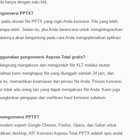
da hanya dengan satu klik.
engonversi PPTX?
 pada ukuran file PPTX yang ingin Anda konversi. File yang lebih
rapa detik. Selain itu, jika Anda berencana untuk mengintegrasikan
patannya akan bergantung pada cara Anda mengoptimalkan aplikasi
gunakan pengonversi Aspose.Total gratis?
t langsung mengakses dan mengunduh file XLT melalui tautan
 bahwa kami menghapus file yang diunggah setelah 24 jam, dan
de ini, memastikan keamanan dan privasi file Anda. Proses konversi
 tidak ada orang lain yang dapat mengakses file Anda. Kami juga
ungkinkan pengujian dan verifikasi hasil konversi sebelum
 mengonversi PPTX?
odern seperti Google Chrome, Firefox, Opera, dan Safari untuk
plikasi desktop, API Konversi Aspose.Total PPTX adalah opsi andal