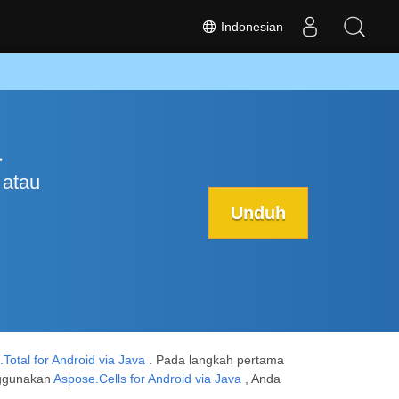
Indonesian
a
 atau
Unduh
Total for Android via Java
. Pada langkah pertama
ggunakan
Aspose.Cells for Android via Java
, Anda