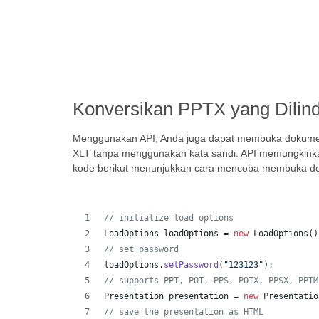
Konversikan PPTX yang Dilind
Menggunakan API, Anda juga dapat membuka dokumen y
XLT tanpa menggunakan kata sandi. API memungkinka
kode berikut menunjukkan cara mencoba membuka dok
// initialize load options
LoadOptions
loadOptions
 = 
new
LoadOptions
()
// set password
loadOptions
.
setPassword
(
"123123"
);
// supports PPT, POT, PPS, POTX, PPSX, PPTM
Presentation
presentation
 = 
new
Presentatio
// save the presentation as HTML