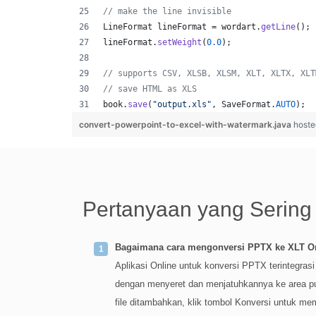
// make the line invisible
LineFormat
lineFormat
 = 
wordart
.
getLine
();
lineFormat
.
setWeight
(
0.0
);
// supports CSV, XLSB, XLSM, XLT, XLTX, XLT
// save HTML as XLS
book
.
save
(
"output.xls"
, 
SaveFormat
.
AUTO
);  
convert-powerpoint-to-excel-with-watermark.java
hoste
Pertanyaan yang Sering
Bagaimana cara mengonversi PPTX ke XLT O
Aplikasi Online untuk konversi PPTX terintegras
dengan menyeret dan menjatuhkannya ke area pu
file ditambahkan, klik tombol Konversi untuk me