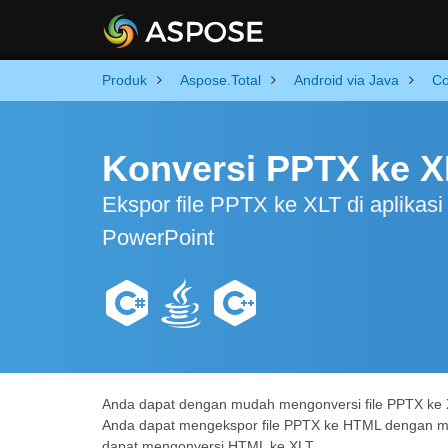
Produk
Aspose.Total
Android via Java
Co
Konversi PPTX ke XL
Ekspor file PPTX ke XLT di aplikas
PowerPoint
Anda dapat dengan mudah mengonversi file PPTX ke X
Anda dapat mengekspor file PPTX ke HTML dengan
dapat mengonversi HTML ke XLT.