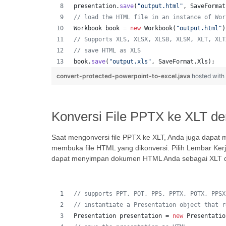
presentation
.
save
(
"output.html"
, 
SaveFormat
// load the HTML file in an instance of Wor
Workbook
book
 = 
new
Workbook
(
"output.html"
)
// Supports XLS, XLSX, XLSB, XLSM, XLT, XLT
// save HTML as XLS
book
.
save
(
"output.xls"
, 
SaveFormat
.
Xls
);  
convert-protected-powerpoint-to-excel.java
hosted wit
Konversi File PPTX ke XLT de
Saat mengonversi file PPTX ke XLT, Anda juga dapat 
membuka file HTML yang dikonversi. Pilih Lembar Kerja
dapat menyimpan dokumen HTML Anda sebagai XLT 
// supports PPT, POT, PPS, PPTX, POTX, PPSX
// instantiate a Presentation object that r
Presentation
presentation
 = 
new
Presentatio