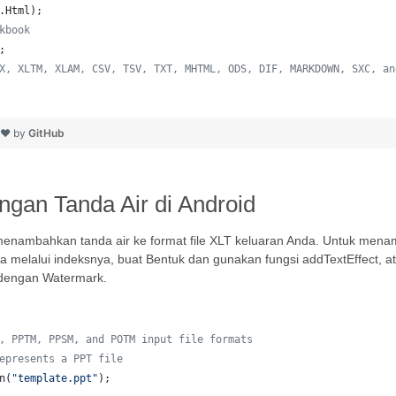
.
Html
);  
kbook
;
X, XLTM, XLAM, CSV, TSV, TXT, MHTML, ODS, DIF, MARKDOWN, SXC, an
h ❤ by
GitHub
ngan Tanda Air di Android
menambahkan tanda air ke format file XLT keluaran Anda. Untuk menam
 melalui indeksnya, buat Bentuk dan gunakan fungsi addTextEffect, atu
dengan Watermark.
, PPTM, PPSM, and POTM input file formats
epresents a PPT file
n
(
"template.ppt"
);