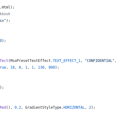
.
Html
);  
kbook
sx"
);
0
);
fect
(
MsoPresetTextEffect
.
TEXT_EFFECT_1
, 
"CONFIDENTIAL"
,
rue
, 
18
, 
8
, 
1
, 
1
, 
130
, 
800
);
);
Red
(), 
0.2
, 
GradientStyleType
.
HORIZONTAL
, 
2
);