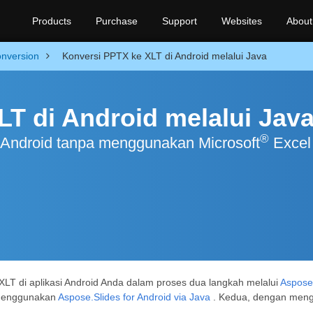
Products
Purchase
Support
Websites
About
nversion
Konversi PPTX ke XLT di Android melalui Java
T di Android melalui Jav
®
i Android tanpa menggunakan Microsoft
Excel
LT di aplikasi Android Anda dalam proses dua langkah melalui
Aspose.
 menggunakan
Aspose.Slides for Android via Java
. Kedua, dengan men