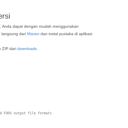
rsi
T, Anda dapat dengan mudah menggunakan
a langsung dari
Maven
dan instal pustaka di aplikasi
e ZIP dari
downloads
.
d FODS output file formats