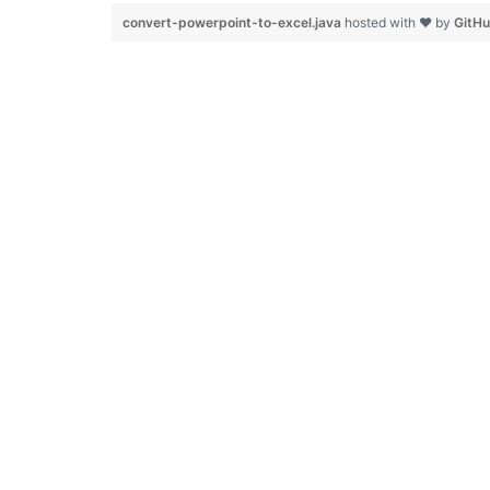
convert-powerpoint-to-excel.java
hosted with ❤ by
GitH