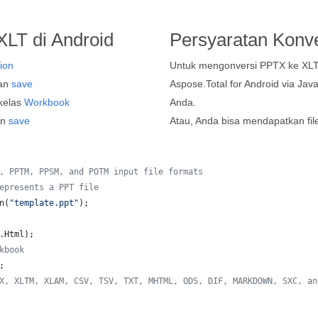
LT di Android
Persyaratan Konve
ion
Untuk mengonversi PPTX ke XL
kan
save
Aspose.Total for Android via Jav
kelas
Workbook
Anda.
an
save
Atau, Anda bisa mendapatkan fil
, PPTM, PPSM, and POTM input file formats
epresents a PPT file
n
(
"template.ppt"
);
.
Html
);  
kbook
;
X, XLTM, XLAM, CSV, TSV, TXT, MHTML, ODS, DIF, MARKDOWN, SXC, an