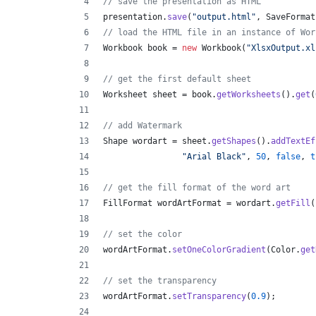
// save the presentation as HTML
presentation
.
save
(
"output.html"
, 
SaveFormat
// load the HTML file in an instance of Wor
Workbook
book
 = 
new
Workbook
(
"XlsxOutput.xl
// get the first default sheet
Worksheet
sheet
 = 
book
.
getWorksheets
().
get
(
// add Watermark
Shape
wordart
 = 
sheet
.
getShapes
().
addTextEf
"Arial Black"
, 
50
, 
false
, 
t
// get the fill format of the word art
FillFormat
wordArtFormat
 = 
wordart
.
getFill
(
// set the color
wordArtFormat
.
setOneColorGradient
(
Color
.
get
// set the transparency
wordArtFormat
.
setTransparency
(
0.9
);