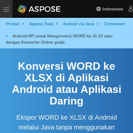
Indonesian
Toggle navigation
Produk
Aspose.Total
Android via Java
Conversion
Android API untuk Mengonversi WORD ke XLSX atau
dengan Konverter Online gratis
Konversi WORD ke
XLSX di Aplikasi
Android atau Aplikasi
Daring
Ekspor WORD ke XLSX di Android
melalui Java tanpa menggunakan