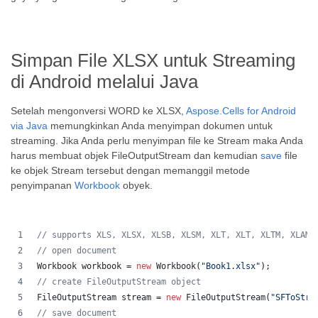
Simpan File XLSX untuk Streaming
di Android melalui Java
Setelah mengonversi WORD ke XLSX,
Aspose.Cells for Android
via Java
memungkinkan Anda menyimpan dokumen untuk
streaming. Jika Anda perlu menyimpan file ke Stream maka Anda
harus membuat objek FileOutputStream dan kemudian
save
file
ke objek Stream tersebut dengan memanggil metode
penyimpanan
Workbook
obyek.
// supports XLS, XLSX, XLSB, XLSM, XLT, XLT, XLTM, XLAM,
// open document
Workbook
workbook
 = 
new
Workbook
(
"Book1.xlsx"
);
// create FileOutputStream object
FileOutputStream
stream
 = 
new
FileOutputStream
(
"SFToStre
// save document