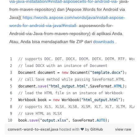
via-java-installation/#install-asposecells-for-android-via-
java-
from-maven-repository) dan [Aspose.Words for Android via
Java](
https://words.aspose.com/words/java/install-aspose-
words-for-android-via-java/#install-
asposewords-for-
Android-via-Java-from-maven-repository) di aplikasi Anda.
Atau, Anda bisa mendapatkan file ZIP dari
downloads
.
// supports DOC, DOT, DOCX, DOCM, DOTX, DOTM, RTF, Word
// load DOCX with an instance of Document
Document
document
 = 
new
Document
(
"template.docx"
);
// call Save method while passing SaveFormat.HTML
document
.
save
(
"html_output.html"
,
SaveFormat
.
HTML
);
// load the HTML file in an instance of Workbook
Workbook
book
 = 
new
Workbook
(
"html_output.html"
);
// supports XLS, XLSX, XLSB, XLSM, XLT, XLT, XLTM, XLAM
// save HTML as XLSX
book
.
save
(
"output.xlsx"
, 
SaveFormat
.
AUTO
);   
convert-word-to-excel.java
hosted with ❤ by
GitHub
view raw