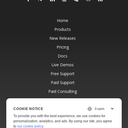
Home
Products
New Releases
Pricing
Docs
Live Demos
Free Support
Paid Support
Paid Consulting
Blog
Websites
COOKIE NOTICE
To provide you with the best experience, we use cookies for
About
personalization, analytics, and ads. By using our site, you agree
to
our cookie policy
.