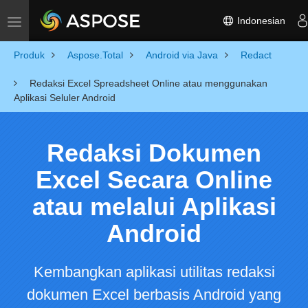
Indonesian
Toggle navigation
Produk
Aspose.Total
Android via Java
Redact
Redaksi Excel Spreadsheet Online atau menggunakan
Aplikasi Seluler Android
Redaksi Dokumen
Excel Secara Online
atau melalui Aplikasi
Android
Kembangkan aplikasi utilitas redaksi
dokumen Excel berbasis Android yang