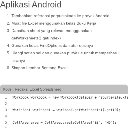
Aplikasi Android
Tambahkan referensi perpustakaan ke proyek Android
Muat file Excel menggunakan kelas Buku Kerja
Dapatkan sheet yang relevan menggunakan
getWorksheets().get(index)
Gunakan kelas FindOptions dan atur opsinya
Ulangi setiap sel dan gunakan putValue untuk memperbarui
nilainya
Simpan Lembar Bentang Excel
Kode : Redaksi Excel Spreadsheet
Workbook workbook = new Workbook(dataDir + "sourceFile.xl
Worksheet worksheet = workbook.getWorksheets().get(0);
CellArea area = CellArea.createCellArea("E3", "H6");