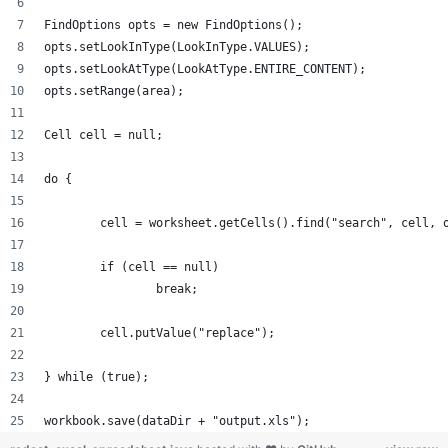
FindOptions opts = new FindOptions();
opts.setLookInType(LookInType.VALUES);
opts.setLookAtType(LookAtType.ENTIRE_CONTENT);
opts.setRange(area);
Cell cell = null;
do {
	cell = worksheet.getCells().find("search", cell, 
	if (cell == null)
		break;
	cell.putValue("replace");
} while (true);
workbook.save(dataDir + "output.xls");