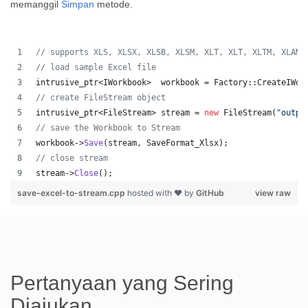
memanggil
Simpan
metode.
//
 supports XLS, XLSX, XLSB, XLSM, XLT, XLT, XLTM, XLAM,
//
 load sample Excel file
intrusive_ptr<IWorkbook>  workbook = Factory::CreateIWor
//
 create FileStream object
intrusive_ptr<FileStream> stream = 
new
 FileStream(
"
outpu
//
 save the Workbook to Stream
workbook->
Save
(stream, SaveFormat_Xlsx);
//
 close stream
stream->
Close
();
save-excel-to-stream.cpp
hosted with ❤ by
GitHub
view raw
Pertanyaan yang Sering
Diajukan