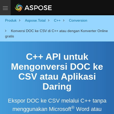
Toggle navigation
Produk
Aspose.Total
C++
Conversion
Konversi DOC ke CSV di C++ atau dengan Konverter Online
gratis
C++ API untuk
Mengonversi DOC ke
CSV atau Aplikasi
Daring
Ekspor DOC ke CSV melalui C++ tanpa
®
menggunakan Microsoft
Word atau