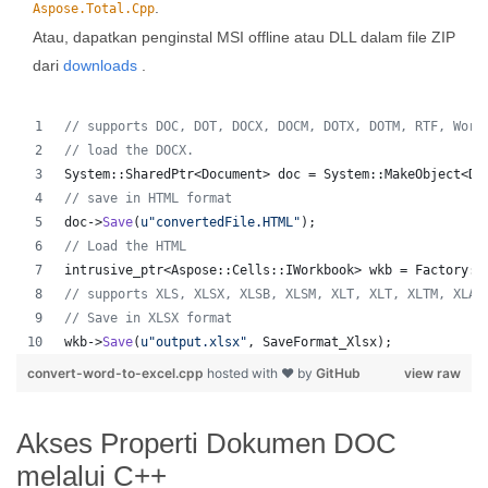
.
Aspose.Total.Cpp
Atau, dapatkan penginstal MSI offline atau DLL dalam file ZIP
dari
downloads
.
//
 supports DOC, DOT, DOCX, DOCM, DOTX, DOTM, RTF, Word
//
 load the DOCX.
System::SharedPtr<Document> doc = System::MakeObject<Do
//
 save in HTML format
doc->
Save
(
u"
convertedFile.HTML
"
);
//
 Load the HTML
intrusive_ptr<Aspose::Cells::IWorkbook> wkb = Factory::
//
 supports XLS, XLSX, XLSB, XLSM, XLT, XLT, XLTM, XLAM
//
 Save in XLSX format
wkb->
Save
(
u"
output.xlsx
"
, SaveFormat_Xlsx);
convert-word-to-excel.cpp
hosted with ❤ by
GitHub
view raw
Akses Properti Dokumen DOC
melalui C++