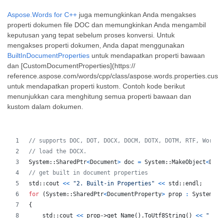
Aspose.Words for C++
juga memungkinkan Anda mengakses
properti dokumen file DOC dan memungkinkan Anda mengambil
keputusan yang tepat sebelum proses konversi. Untuk
mengakses properti dokumen, Anda dapat menggunakan
BuiltInDocumentProperties
untuk mendapatkan properti bawaan
dan [CustomDocumentProperties](https://
reference.aspose.com/words/cpp/class/aspose.words.properties.c
untuk mendapatkan properti kustom. Contoh kode berikut
menunjukkan cara menghitung semua properti bawaan dan
kustom dalam dokumen.
// supports DOC, DOT, DOCX, DOCM, DOTX, DOTM, RTF, Word
// load the DOCX.
System
::
SharedPtr
<
Document
>
doc
=
System
::
MakeObject
<
Do
// get built in document properties
std
::
cout
<
<
"2. Built-in Properties"
<<
std
::
endl
;
for
(
System
::
SharedPtr
<
DocumentProperty
>
prop
:
 System:
{
std
::
cout
<
<
prop
->get_Name
(
)
.
ToUtf8String
(
)
<<
" :