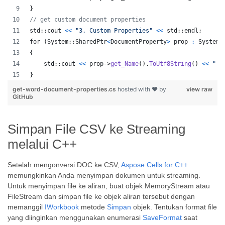
}
// get custom document properties
std::cout 
<<
"3. Custom Properties"
<<
std
::
endl
;
for
(
System
::
SharedPtr
<
DocumentProperty
>
prop
:
 System:
{
std
::
cout
<
<
prop
->
get_Name
(
)
.
ToUtf8String
(
)
<<
" :
}
get-word-document-properties.cs
hosted with ❤ by
view raw
GitHub
Simpan File CSV ke Streaming
melalui C++
Setelah mengonversi DOC ke CSV,
Aspose.Cells for C++
memungkinkan Anda menyimpan dokumen untuk streaming.
Untuk menyimpan file ke aliran, buat objek MemoryStream atau
FileStream dan simpan file ke objek aliran tersebut dengan
memanggil
IWorkbook
metode
Simpan
objek. Tentukan format file
yang diinginkan menggunakan enumerasi
SaveFormat
saat