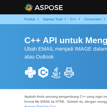
Produk
Aspose.Total
C++
Conversion
C++ API untuk Men
Ubah EMAIL menjadi IMAGE dalam 
atau Outlook
Apakah Anda seorang pengembang C++ yang ingin men
format file EMAIL ke HTML. Setelah itu, dengan men
Aspose.Total for C++
.