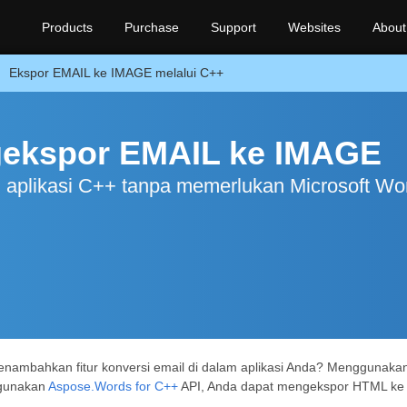
Products
Purchase
Support
Websites
About
Ekspor EMAIL ke IMAGE melalui C++
gekspor EMAIL ke IMAGE
aplikasi C++ tanpa memerlukan Microsoft Wo
ambahkan fitur konversi email di dalam aplikasi Anda? Menggunaka
ggunakan
Aspose.Words for C++
API, Anda dapat mengekspor HTML ke 