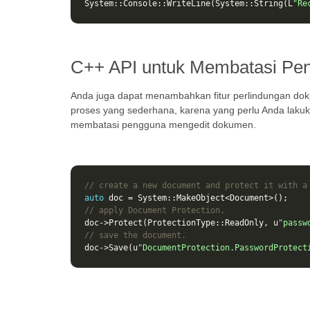
System
::
Console
::
WriteLine
(
System
::
String
(
L
"Re
C++ API untuk Membatasi Pen
Anda juga dapat menambahkan fitur perlindungan do
proses yang sederhana, karena yang perlu Anda laku
membatasi pengguna mengedit dokumen.
// create a new document and protect it with a
auto
doc
=
System
::
MakeObject
<
Document
>
();
// apply Document Protection.
doc
->
Protect
(
ProtectionType
::
ReadOnly
,
u
"passw
// save the document.
doc
->
Save
(
u
"DocumentProtection.PasswordProtect