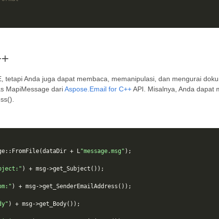
++
, tetapi Anda juga dapat membaca, memanipulasi, dan mengurai doku
las MapiMessage dari
Aspose.Email for C++
API. Misalnya, Anda dapat m
ss().
ge
::
FromFile
(
dataDir
+
L
"message.msg"
);
bject:"
)
+
msg
->
get_Subject
());
om:"
)
+
msg
->
get_SenderEmailAddress
());
dy"
)
+
msg
->
get_Body
());