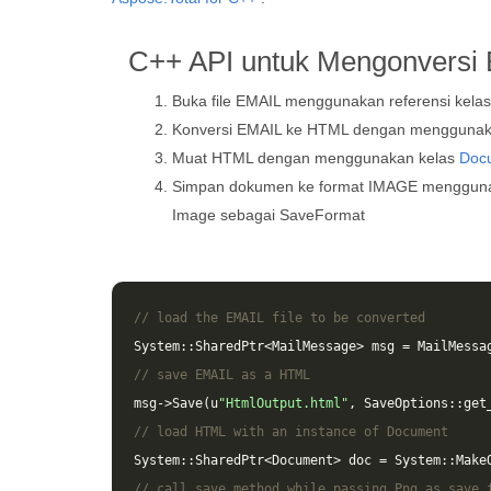
C++ API untuk Mengonversi
Buka file EMAIL menggunakan referensi kela
Konversi EMAIL ke HTML dengan menggunak
Muat HTML dengan menggunakan kelas
Doc
Simpan dokumen ke format IMAGE menggun
Image sebagai SaveFormat
// load the EMAIL file to be converted
System
::
SharedPtr
<
MailMessage
>
msg
=
MailMessa
// save EMAIL as a HTML 
msg
->
Save
(
u
"HtmlOutput.html"
,
SaveOptions
::
get
// load HTML with an instance of Document
System
::
SharedPtr
<
Document
>
doc
=
System
::
Make
// call save method while passing Png as save 