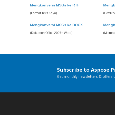
Mengkonversi MSGs ke RTF
Mengk
(Format Teks Kaya)
(Grafik 
Mengkonversi MSGs ke DOCX
Mengk
(Dokumen Office 2007+ Word)
(Micros
Subscribe to Aspose 
Get monthly newsletters & offers di