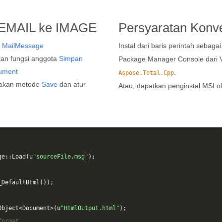
 EMAIL ke IMAGE
Persyaratan Konve
s
MailMessage
Instal dari baris perintah sebaga
an fungsi anggota
Simpan
Package Manager Console dari 
ument
.
Aspose.Total.Cpp
akan metode
Save
dan atur
Atau, dapatkan penginstal MSI of
ge
::
Load
(
u
"sourceFile.msg"
);
_DefaultHtml
());
Object
<
Document
>
(
u
"HtmlOutput.html"
);
format