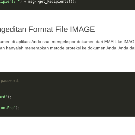
cipient: "
)
+
msg
->
get_Recipients
());
geditan Format File IMAGE
kumen di aplikasi Anda saat mengekspor dokumen dari EMAIL ke IMA
kan hanyalah menerapkan metode proteksi ke dokumen Anda. Anda dap
 password.
ord"
);
ion.Png"
);