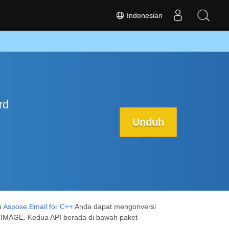
Indonesian
rd
Unduh
n
Aspose.Email for C++
Anda dapat mengonversi
IMAGE. Kedua API berada di bawah paket