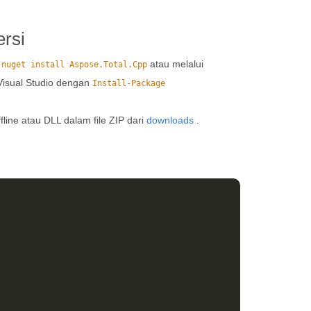
rsi
i
atau melalui
nuget install Aspose.Total.Cpp
Visual Studio dengan
Install-Package
fline atau DLL dalam file ZIP dari
downloads
.