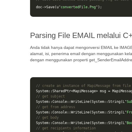
doc
->
Save
(
u
"convertedFile.Png"
);
Parsing File EMAIL melalui C
Anda tidak hanya dapat mengonversi EMAIL ke IMAGE
alamat, isi, penerima email dengan menggunakan ke
dengan menggunakan properti get_SenderEmailAddre
// create an instance of MapiMessage from file
System
::
SharedPtr
<
MapiMessage
>
msg
=
MapiMessa
// get subject
System
::
Console
::
WriteLine
(
System
::
String
(
L
"Su
// get from address
System
::
Console
::
WriteLine
(
System
::
String
(
L
"Fr
// get body
System
::
Console
::
WriteLine
(
System
::
String
(
L
"Bo
// get recipients information