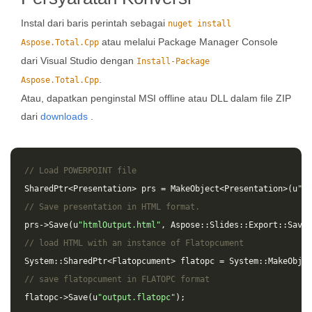
Instal dari baris perintah sebagai
nuget install
atau melalui Package Manager Console
Aspose.Total.Cpp
dari Visual Studio dengan
Install-Package
.
Aspose.Total.Cpp
Atau, dapatkan penginstal MSI offline atau DLL dalam file ZIP
dari
downloads
.
// Load POWERPOINT file
SharedPtr
<
Presentation
>
prs
=
MakeObject
<
Presentation
>(
u
"in
// Save presentation in HTML format.
prs
->
Save
(
u
"htmlOutput.html"
,
Aspose
::
Slides
::
Export
::
SaveF
// load HTML with an instance of Flatopcument
System
::
SharedPtr
<
Flatopcument
>
flatopc
=
System
::
MakeObjec
// save flatopcument in FLATOPC format
flatopc
->
Save
(
u
"output.flatopc"
);