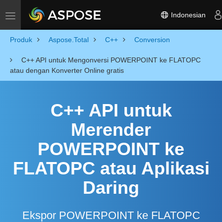
Indonesian
Toggle navigation
Produk
Aspose.Total
C++
Conversion
C++ API untuk Mengonversi POWERPOINT ke FLATOPC
atau dengan Konverter Online gratis
C++ API untuk
Merender
POWERPOINT ke
FLATOPC atau Aplikasi
Daring
Ekspor POWERPOINT ke FLATOPC