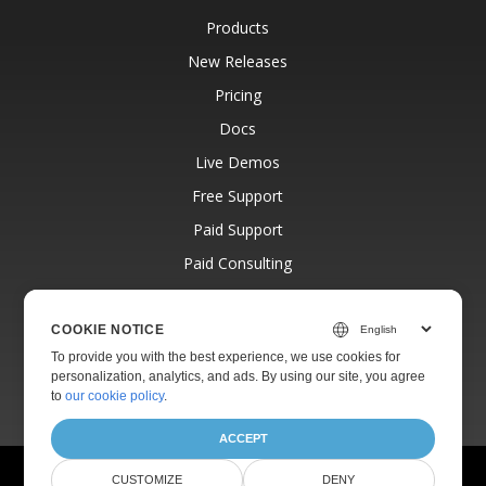
Products
New Releases
Pricing
Docs
Live Demos
Free Support
Paid Support
Paid Consulting
Blog
Websites
COOKIE NOTICE
To provide you with the best experience, we use cookies for
About
personalization, analytics, and ads. By using our site, you agree
to
our cookie policy
.
ACCEPT
© Aspose Pty Ltd 2001-2026.
All Rights Reserved.
CUSTOMIZE
DENY