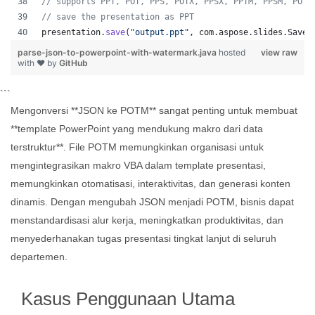
// supports PPT, POT, PPS, POTX, PPSX, PPTM, PPSM, POTM
// save the presentation as PPT
presentation
.
save
(
"output.ppt"
, 
com
.
aspose
.
slides
.
SaveF
parse-json-to-powerpoint-with-watermark.java
hosted
view raw
with ❤ by
GitHub
```
Mengonversi **JSON ke POTM** sangat penting untuk membuat
**template PowerPoint yang mendukung makro dari data
terstruktur**. File POTM memungkinkan organisasi untuk
mengintegrasikan makro VBA dalam template presentasi,
memungkinkan otomatisasi, interaktivitas, dan generasi konten
dinamis. Dengan mengubah JSON menjadi POTM, bisnis dapat
menstandardisasi alur kerja, meningkatkan produktivitas, dan
menyederhanakan tugas presentasi tingkat lanjut di seluruh
departemen.
Kasus Penggunaan Utama