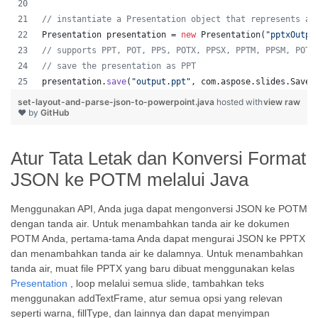
// instantiate a Presentation object that represents a 
Presentation
presentation
 = 
new
Presentation
(
"pptxOutpu
// supports PPT, POT, PPS, POTX, PPSX, PPTM, PPSM, POTM
// save the presentation as PPT
presentation
.
save
(
"output.ppt"
, 
com
.
aspose
.
slides
.
SaveF
set-layout-and-parse-json-to-powerpoint.java
hosted with
view raw
❤ by
GitHub
Atur Tata Letak dan Konversi Format
JSON ke POTM melalui Java
Menggunakan API, Anda juga dapat mengonversi JSON ke POTM
dengan tanda air. Untuk menambahkan tanda air ke dokumen
POTM Anda, pertama-tama Anda dapat mengurai JSON ke PPTX
dan menambahkan tanda air ke dalamnya. Untuk menambahkan
tanda air, muat file PPTX yang baru dibuat menggunakan kelas
Presentation
, loop melalui semua slide, tambahkan teks
menggunakan addTextFrame, atur semua opsi yang relevan
seperti warna, fillType, dan lainnya dan dapat menyimpan