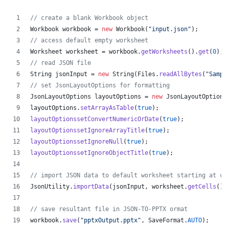
// create a blank Workbook object
Workbook
workbook
 = 
new
Workbook
(
"input.json"
);
// access default empty worksheet
Worksheet
worksheet
 = 
workbook
.
getWorksheets
().
get
(
0
);
// read JSON file
String
jsonInput
 = 
new
String
(
Files
.
readAllBytes
(
"Sampl
// set JsonLayoutOptions for formatting
JsonLayoutOptions
layoutOptions
 = 
new
JsonLayoutOptions
layoutOptions
.
setArrayAsTable
(
true
);
layoutOptionssetConvertNumericOrDate
(
true
);
layoutOptionssetIgnoreArrayTitle
(
true
);
layoutOptionssetIgnoreNull
(
true
);
layoutOptionssetIgnoreObjectTitle
(
true
);
// import JSON data to default worksheet starting at ce
JsonUtility
.
importData
(
jsonInput
, 
worksheet
.
getCells
(),
// save resultant file in JSON-TO-PPTX ormat
workbook
.
save
(
"pptxOutput.pptx"
, 
SaveFormat
.
AUTO
);