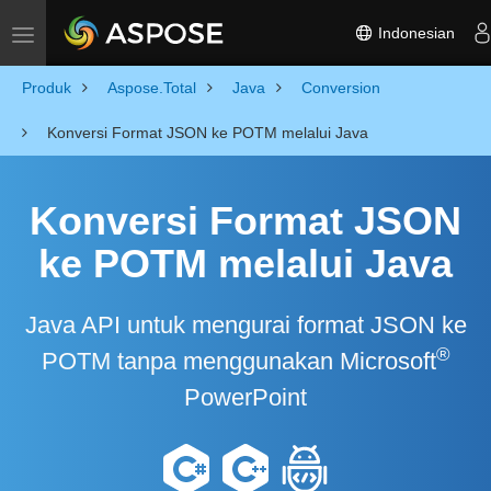
Indonesian
Toggle navigation
Produk
Aspose.Total
Java
Conversion
Konversi Format JSON ke POTM melalui Java
Konversi Format JSON
ke POTM melalui Java
Java API untuk mengurai format JSON ke
®
POTM tanpa menggunakan Microsoft
PowerPoint