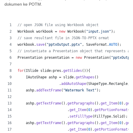
dokumen ke POTM.
// open JSON file using Workbook object
Workbook
workbook
 = 
new
Workbook
(
"input.json"
);
// save resultant file in JSON-TO-PPTX ormat
workbook
.
save
(
"pptxOutput.pptx"
, 
SaveFormat
.
AUTO
);
// instantiate a Presentation object that represents a 
Presentation
presentation
 = 
new
Presentation
(
"pptxOutpu
for
(
ISlide
slide
:
pres
.
getSlides
()){
IAutoShape
ashp
 = 
slide
.
getShapes
()
                    .
addAutoShape
(
ShapeType
.
Rectangle
,
5
ashp
.
addTextFrame
(
"Watermark Text"
);
ashp
.
getTextFrame
().
getParagraphs
().
get_Item
(
0
).
get
                        .
get_Item
(
0
).
getPortionFormat
()
                        .
setFillType
(
FillType
.
Solid
);
ashp
.
getTextFrame
().
getParagraphs
().
get_Item
(
0
).
get
                        .
get_Item
(
0
).
getPortionFormat
()