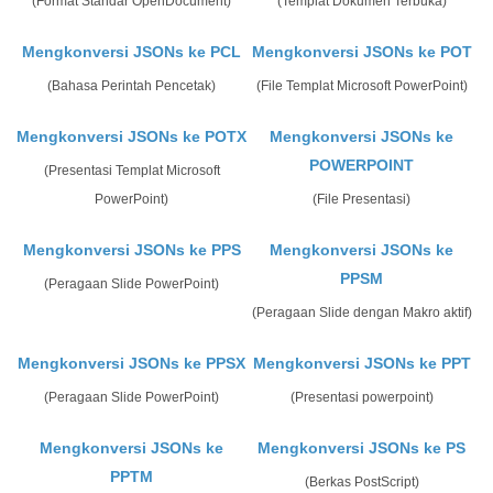
(Format Standar OpenDocument)
(Templat Dokumen Terbuka)
Mengkonversi JSONs ke PCL
Mengkonversi JSONs ke POT
(Bahasa Perintah Pencetak)
(File Templat Microsoft PowerPoint)
Mengkonversi JSONs ke POTX
Mengkonversi JSONs ke
POWERPOINT
(Presentasi Templat Microsoft
PowerPoint)
(File Presentasi)
Mengkonversi JSONs ke PPS
Mengkonversi JSONs ke
PPSM
(Peragaan Slide PowerPoint)
(Peragaan Slide dengan Makro aktif)
Mengkonversi JSONs ke PPSX
Mengkonversi JSONs ke PPT
(Peragaan Slide PowerPoint)
(Presentasi powerpoint)
Mengkonversi JSONs ke
Mengkonversi JSONs ke PS
PPTM
(Berkas PostScript)