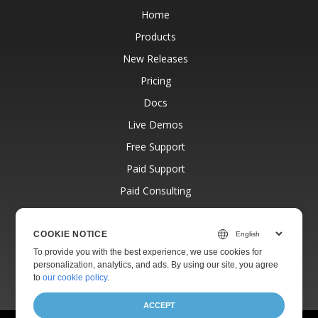
Home
Products
New Releases
Pricing
Docs
Live Demos
Free Support
Paid Support
Paid Consulting
Blog
Websites
COOKIE NOTICE
To provide you with the best experience, we use cookies for
About
personalization, analytics, and ads. By using our site, you agree
to
our cookie policy
.
ACCEPT