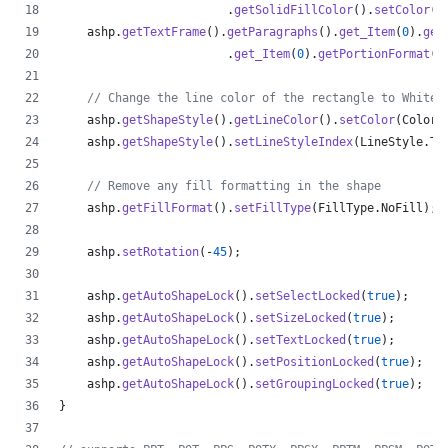
                        .
getSolidFillColor
().
setColor
(
C
ashp
.
getTextFrame
().
getParagraphs
().
get_Item
(
0
).
get
                        .
get_Item
(
0
).
getPortionFormat
()
// Change the line color of the rectangle to White
ashp
.
getShapeStyle
().
getLineColor
().
setColor
(
Color
.
ashp
.
getShapeStyle
().
setLineStyleIndex
(
LineStyle
.
Th
// Remove any fill formatting in the shape
ashp
.
getFillFormat
().
setFillType
(
FillType
.
NoFill
);
ashp
.
setRotation
(-
45
);
ashp
.
getAutoShapeLock
().
setSelectLocked
(
true
);
ashp
.
getAutoShapeLock
().
setSizeLocked
(
true
);
ashp
.
getAutoShapeLock
().
setTextLocked
(
true
);
ashp
.
getAutoShapeLock
().
setPositionLocked
(
true
);
ashp
.
getAutoShapeLock
().
setGroupingLocked
(
true
);
}