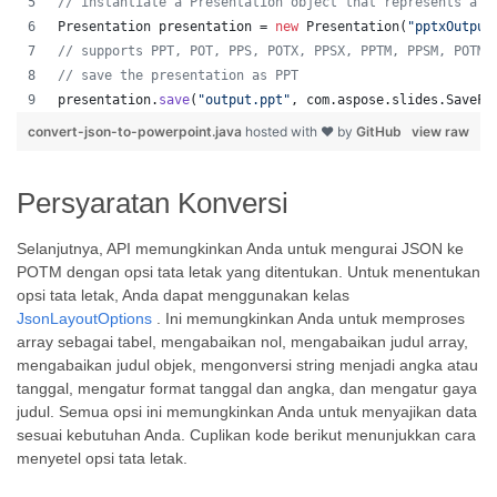
// instantiate a Presentation object that represents a P
Presentation
presentation
 = 
new
Presentation
(
"pptxOutput
// supports PPT, POT, PPS, POTX, PPSX, PPTM, PPSM, POTM,
// save the presentation as PPT
presentation
.
save
(
"output.ppt"
, 
com
.
aspose
.
slides
.
SaveFo
convert-json-to-powerpoint.java
hosted with ❤ by
GitHub
view raw
Persyaratan Konversi
Selanjutnya, API memungkinkan Anda untuk mengurai JSON ke
POTM dengan opsi tata letak yang ditentukan. Untuk menentukan
opsi tata letak, Anda dapat menggunakan kelas
JsonLayoutOptions
. Ini memungkinkan Anda untuk memproses
array sebagai tabel, mengabaikan nol, mengabaikan judul array,
mengabaikan judul objek, mengonversi string menjadi angka atau
tanggal, mengatur format tanggal dan angka, dan mengatur gaya
judul. Semua opsi ini memungkinkan Anda untuk menyajikan data
sesuai kebutuhan Anda. Cuplikan kode berikut menunjukkan cara
menyetel opsi tata letak.