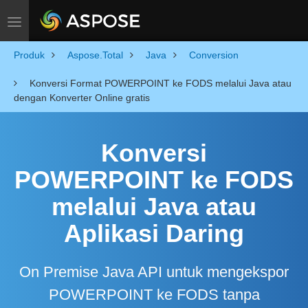
Toggle navigation
Produk
Aspose.Total
Java
Conversion
Konversi Format POWERPOINT ke FODS melalui Java atau
dengan Konverter Online gratis
Konversi
POWERPOINT ke FODS
melalui Java atau
Aplikasi Daring
On Premise Java API untuk mengekspor
POWERPOINT ke FODS tanpa