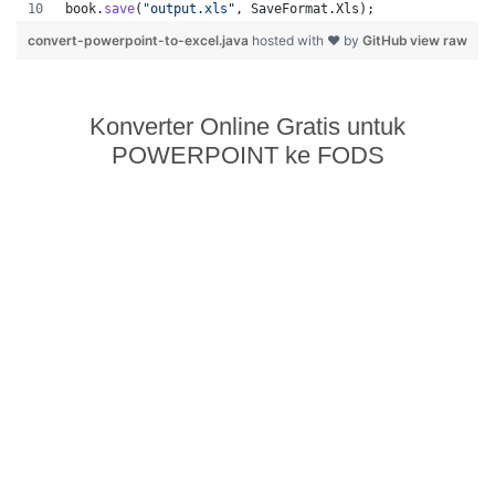
book
.
save
(
"output.xls"
, 
SaveFormat
.
Xls
);  
convert-powerpoint-to-excel.java
hosted with ❤ by
GitHub
view raw
Konverter Online Gratis untuk
POWERPOINT ke FODS