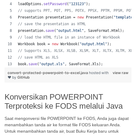
loadOptions
.
setPassword
(
"123123"
);
// supports PPT, POT, PPS, POTX, PPSX, PPTM, PPSM, POTM
Presentation
presentation
 = 
new
Presentation
(
"template.
// save the presentation as HTML
presentation
.
save
(
"output.html"
, 
SaveFormat
.
Html
);  
// load the HTML file in an instance of Workbook
Workbook
book
 = 
new
Workbook
(
"output.html"
);
// Supports XLS, XLSX, XLSB, XLSM, XLT, XLTX, XLTM, XLA
// save HTML as XLS
book
.
save
(
"output.xls"
, 
SaveFormat
.
Xls
);  
convert-protected-powerpoint-to-excel.java
hosted with
view raw
❤ by
GitHub
Konversikan POWERPOINT
Terproteksi ke FODS melalui Java
Saat mengonversi file POWERPOINT ke FODS, Anda juga dapat
menambahkan tanda air ke format file FODS keluaran Anda.
Untuk menambahkan tanda air, buat Buku Kerja baru untuk