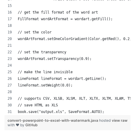
// get the fill format of the word art
FillFormat wordArtFormat = wordart.getFill();
// set the color
wordArtFormat.setOneColorGradient(Color.getRed(), 0.2, 
// set the transparency
wordArtFormat.setTransparency(0.9);
// make the line invisible
LineFormat lineFormat = wordart.getLine();
lineFormat.setWeight(0.0);
// supports CSV, XLSB, XLSM, XLT, XLTX, XLTM, XLAM, TSV
// save HTML as XLS
book.save("output.xls", SaveFormat.AUTO);   
convert-powerpoint-to-excel-with-watermark.java
hosted
view raw
with ❤ by
GitHub