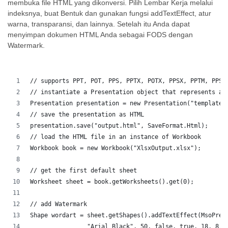
membuka file HTML yang dikonversi. Pilih Lembar Kerja melalui
indeksnya, buat Bentuk dan gunakan fungsi addTextEffect, atur
warna, transparansi, dan lainnya. Setelah itu Anda dapat
menyimpan dokumen HTML Anda sebagai FODS dengan
Watermark.
// supports PPT, POT, PPS, PPTX, POTX, PPSX, PPTM, PPSM
// instantiate a Presentation object that represents a 
Presentation presentation = new Presentation("template.
// save the presentation as HTML
presentation.save("output.html", SaveFormat.Html);  
// load the HTML file in an instance of Workbook
Workbook book = new Workbook("XlsxOutput.xlsx");
// get the first default sheet
Worksheet sheet = book.getWorksheets().get(0);
// add Watermark
Shape wordart = sheet.getShapes().addTextEffect(MsoPres
		"Arial Black", 50, false, true, 18, 8, 