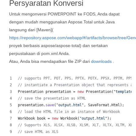
Persyaratan Konversi
Untuk mengonversi POWERPOINT ke FODS, Anda dapat
dengan mudah menggunakan Aspose.Total untuk Java
langsung dari [Maven](
https://repository.aspose.com/webapp/#/artifacts/browse/tree/Gen
proyek berbasis aspose/aspose-total) dan sertakan
perpustakaan di pom.xml Anda.
Atau, Anda bisa mendapatkan file ZIP dari
downloads
.
// supports PPT, POT, PPS, PPTX, POTX, PPSX, PPTM, PPSM
// instantiate a Presentation object that represents a 
Presentation
presentation
 = 
new
Presentation
(
"template.
// save the presentation as HTML
presentation
.
save
(
"output.html"
, 
SaveFormat
.
Html
);  
// load the HTML file in an instance of Workbook
Workbook
book
 = 
new
Workbook
(
"output.html"
);
// Supports XLS, XLSX, XLSB, XLSM, XLT, XLTX, XLTM, XLA
// save HTML as XLS