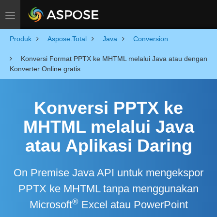
Toggle navigation
Produk
Aspose.Total
Java
Conversion
Konversi Format PPTX ke MHTML melalui Java atau dengan
Konverter Online gratis
Konversi PPTX ke
MHTML melalui Java
atau Aplikasi Daring
On Premise Java API untuk mengekspor
PPTX ke MHTML tanpa menggunakan
®
Microsoft
Excel atau PowerPoint