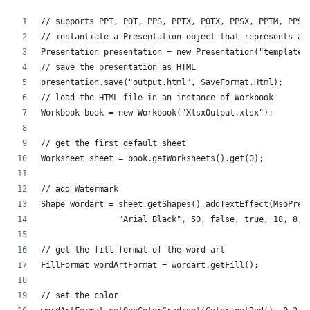
// supports PPT, POT, PPS, PPTX, POTX, PPSX, PPTM, PPSM
// instantiate a Presentation object that represents a 
Presentation presentation = new Presentation("template.
// save the presentation as HTML
presentation.save("output.html", SaveFormat.Html);  
// load the HTML file in an instance of Workbook
Workbook book = new Workbook("XlsxOutput.xlsx");
// get the first default sheet
Worksheet sheet = book.getWorksheets().get(0);
// add Watermark
Shape wordart = sheet.getShapes().addTextEffect(MsoPres
		"Arial Black", 50, false, true, 18, 8, 
// get the fill format of the word art
FillFormat wordArtFormat = wordart.getFill();
// set the color