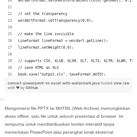
wordArtFormat.setOneColorGradient(Color.getRed(), 0.2, 
// set the transparency
wordArtFormat.setTransparency(0.9);
// make the line invisible
LineFormat lineFormat = wordart.getLine();
lineFormat.setWeight(0.0);
// supports CSV, XLSB, XLSM, XLT, XLTX, XLTM, XLAM, TSV
// save HTML as XLS
book.save("output.xls", SaveFormat.AUTO);   
convert-powerpoint-to-excel-with-watermark.java
hosted
view raw
with ❤ by
GitHub
```
Mengonversi file PPTX ke MHTML (Web Archive) memungkinkan
akses offline, satu file untuk seluruh presentasi di browser. Ini
sempurna untuk mendistribusikan konten interaktif tanpa
memerlukan PowerPoint atau perangkat lunak eksternal.