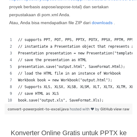
proyek berbasis aspose/aspose-total) dan sertakan
perpustakaan di pom.xml Anda.
Atau, Anda bisa mendapatkan file ZIP dari
downloads
.
// supports PPT, POT, PPS, PPTX, POTX, PPSX, PPTM, PPSM
// instantiate a Presentation object that represents a 
Presentation presentation = new Presentation("template.
// save the presentation as HTML
presentation.save("output.html", SaveFormat.Html);  
// load the HTML file in an instance of Workbook
Workbook book = new Workbook("output.html");
// Supports XLS, XLSX, XLSB, XLSM, XLT, XLTX, XLTM, XLA
// save HTML as XLS
book.save("output.xls", SaveFormat.Xls);  
convert-powerpoint-to-excel.java
hosted with ❤ by
GitHub
view raw
Konverter Online Gratis untuk PPTX ke