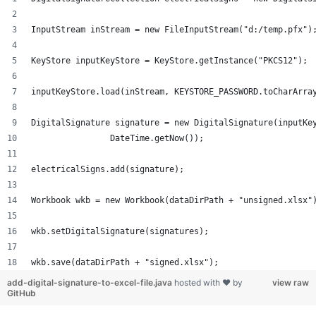
InputStream inStream = new FileInputStream("d:/temp.pfx")
KeyStore inputKeyStore = KeyStore.getInstance("PKCS12");
inputKeyStore.load(inStream, KEYSTORE_PASSWORD.toCharArra
DigitalSignature signature = new DigitalSignature(inputKe
		DateTime.getNow());
electricalSigns.add(signature);
Workbook wkb = new Workbook(dataDirPath + "unsigned.xlsx"
wkb.setDigitalSignature(signatures);
wkb.save(dataDirPath + "signed.xlsx");
add-digital-signature-to-excel-file.java
hosted with ❤ by
view raw
GitHub