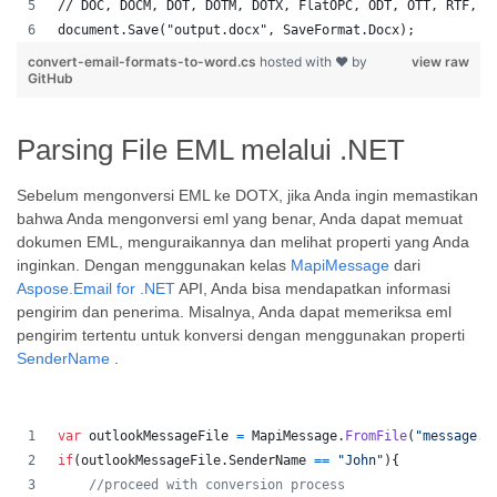
// DOC, DOCM, DOT, DOTM, DOTX, FlatOPC, ODT, OTT, RTF, T
document.Save("output.docx", SaveFormat.Docx); 
convert-email-formats-to-word.cs
hosted with ❤ by
view raw
GitHub
Parsing File EML melalui .NET
Sebelum mengonversi EML ke DOTX, jika Anda ingin memastikan
bahwa Anda mengonversi eml yang benar, Anda dapat memuat
dokumen EML, menguraikannya dan melihat properti yang Anda
inginkan. Dengan menggunakan kelas
MapiMessage
dari
Aspose.Email for .NET
API, Anda bisa mendapatkan informasi
pengirim dan penerima. Misalnya, Anda dapat memeriksa eml
pengirim tertentu untuk konversi dengan menggunakan properti
SenderName
.
var
outlookMessageFile
=
MapiMessage
.
FromFile
(
"message.m
if
(
outlookMessageFile
.
SenderName
==
"John"
)
{
//proceed with conversion process