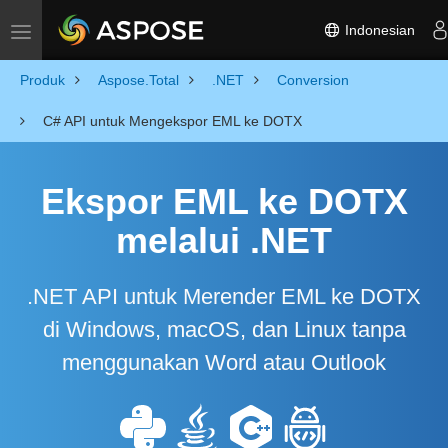
Indonesian
Toggle navigation
Produk
Aspose.Total
.NET
Conversion
C# API untuk Mengekspor EML ke DOTX
Ekspor EML ke DOTX
melalui .NET
.NET API untuk Merender EML ke DOTX
di Windows, macOS, dan Linux tanpa
menggunakan Word atau Outlook