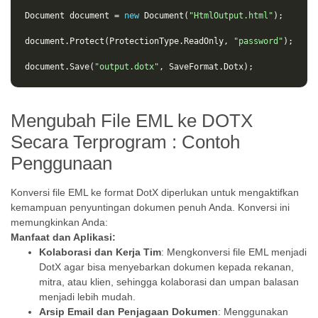
Document
document
=
new
Document
(
"HtmlOutput.html"
);
document
.
Protect
(
ProtectionType
.
ReadOnly
,
"password"
);
document
.
Save
(
"output.dotx"
,
SaveFormat
.
Dotx
);
Mengubah File EML ke DOTX
Secara Terprogram : Contoh
Penggunaan
Konversi file EML ke format DotX diperlukan untuk mengaktifkan
kemampuan penyuntingan dokumen penuh Anda. Konversi ini
memungkinkan Anda:
Manfaat dan Aplikasi:
Kolaborasi dan Kerja Tim
: Mengkonversi file EML menjadi
DotX agar bisa menyebarkan dokumen kepada rekanan,
mitra, atau klien, sehingga kolaborasi dan umpan balasan
menjadi lebih mudah.
Arsip Email dan Penjagaan Dokumen
: Menggunakan