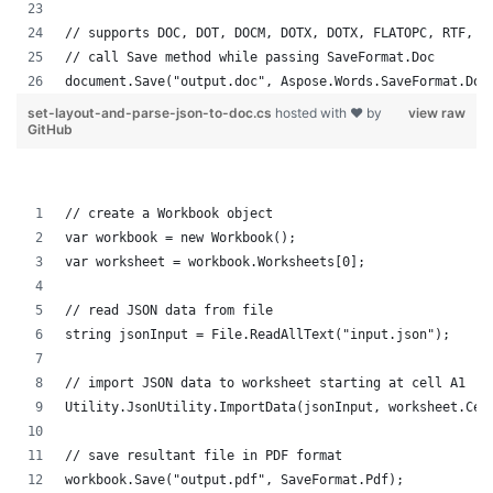
// supports DOC, DOT, DOCM, DOTX, DOTX, FLATOPC, RTF, W
// call Save method while passing SaveFormat.Doc
document.Save("output.doc", Aspose.Words.SaveFormat.Doc
set-layout-and-parse-json-to-doc.cs
hosted with ❤ by
view raw
GitHub
// create a Workbook object
var workbook = new Workbook();
var worksheet = workbook.Worksheets[0];
// read JSON data from file
string jsonInput = File.ReadAllText("input.json");
// import JSON data to worksheet starting at cell A1
Utility.JsonUtility.ImportData(jsonInput, worksheet.Cel
// save resultant file in PDF format
workbook.Save("output.pdf", SaveFormat.Pdf);