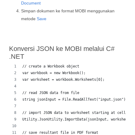
Document
Simpan dokumen ke format MOBI menggunakan
metode
Save
Konversi JSON ke MOBI melalui C#
.NET
// create a Workbook object
var workbook = new Workbook();
var worksheet = workbook.Worksheets[0];
// read JSON data from file
string jsonInput = File.ReadAllText("input.json");
// import JSON data to worksheet starting at cell A1
Utility.JsonUtility.ImportData(jsonInput, worksheet.C
// save resultant file in PDF format