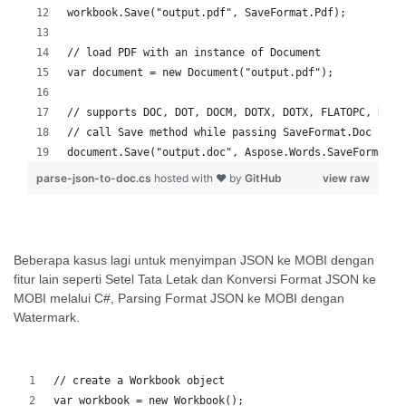
workbook.Save("output.pdf", SaveFormat.Pdf);
// load PDF with an instance of Document
var document = new Document("output.pdf");
// supports DOC, DOT, DOCM, DOTX, DOTX, FLATOPC, RTF,
// call Save method while passing SaveFormat.Doc
document.Save("output.doc", Aspose.Words.SaveFormat.D
parse-json-to-doc.cs
hosted with ❤ by
GitHub
view raw
Beberapa kasus lagi untuk menyimpan JSON ke MOBI dengan
fitur lain seperti Setel Tata Letak dan Konversi Format JSON ke
MOBI melalui C#, Parsing Format JSON ke MOBI dengan
Watermark.
// create a Workbook object
var workbook = new Workbook();