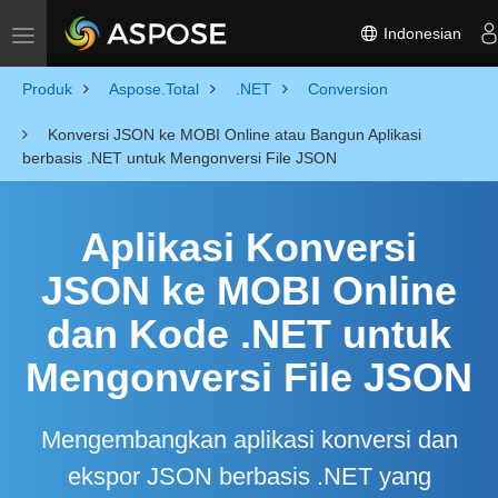
Indonesian
Toggle navigation
Produk
Aspose.Total
.NET
Conversion
Konversi JSON ke MOBI Online atau Bangun Aplikasi
berbasis .NET untuk Mengonversi File JSON
Aplikasi Konversi
JSON ke MOBI Online
dan Kode .NET untuk
Mengonversi File JSON
Mengembangkan aplikasi konversi dan
ekspor JSON berbasis .NET yang