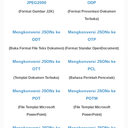
JPEG2000
ODP
(Format Gambar J2K)
(Format Presentasi Dokumen
Terbuka)
Mengkonversi JSONs ke
Mengkonversi JSONs ke
ODT
OTP
(Buka Format File Teks Dokumen)
(Format Standar OpenDocument)
Mengkonversi JSONs ke
Mengkonversi JSONs ke
OTT
PCL
(Templat Dokumen Terbuka)
(Bahasa Perintah Pencetak)
Mengkonversi JSONs ke
Mengkonversi JSONs ke
POT
POTM
(File Templat Microsoft
(File Templat Microsoft
PowerPoint)
PowerPoint)
Mengkonversi JSONs ke
Mengkonversi JSONs ke