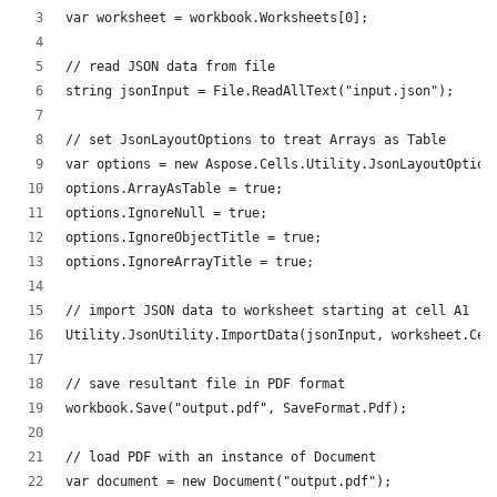
var worksheet = workbook.Worksheets[0];
// read JSON data from file
string jsonInput = File.ReadAllText("input.json");
// set JsonLayoutOptions to treat Arrays as Table
var options = new Aspose.Cells.Utility.JsonLayoutOption
options.ArrayAsTable = true;
options.IgnoreNull = true;
options.IgnoreObjectTitle = true;
options.IgnoreArrayTitle = true;
// import JSON data to worksheet starting at cell A1
Utility.JsonUtility.ImportData(jsonInput, worksheet.Cel
// save resultant file in PDF format
workbook.Save("output.pdf", SaveFormat.Pdf);
// load PDF with an instance of Document
var document = new Document("output.pdf");