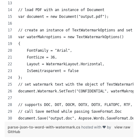
// load PDF with an instance of Document
var document = new Document("output.pdf");
// create an instance of TextWatermarkOptions and set i
var waterMakroptions = new TextWatermarkOptions()
{
    FontFamily = "Arial",
    FontSize = 36,
    Layout = WatermarkLayout.Horizontal,
    IsSemitrasparent = false
};
// set watermark text with the object of TextWatermarkO
document.Watermark.SetText("CONFIDENTIAL", waterMakropt
// supports DOC, DOT, DOCM, DOTX, DOTX, FLATOPC, RTF, W
// call Save method while passing SaveFormat.Doc
document.Save("output.doc", Aspose.Words.SaveFormat.Doc
parse-json-to-word-with-watermark.cs
hosted with ❤ by
view raw
GitHub