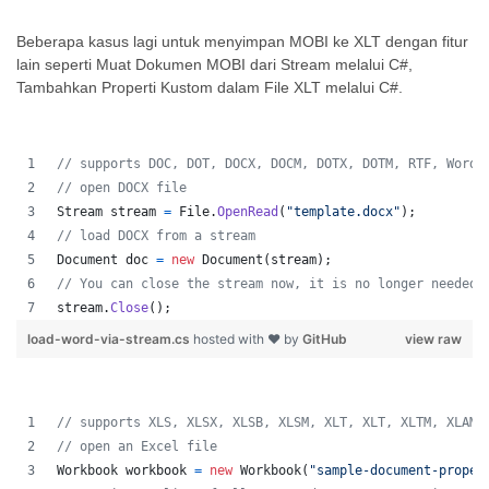
Beberapa kasus lagi untuk menyimpan MOBI ke XLT dengan fitur
lain seperti Muat Dokumen MOBI dari Stream melalui C#,
Tambahkan Properti Kustom dalam File XLT melalui C#.
// supports DOC, DOT, DOCX, DOCM, DOTX, DOTM, RTF, WordM
// open DOCX file 
Stream
stream
=
File
.
OpenRead
(
"template.docx"
)
;
// load DOCX from a stream 
Document
doc
=
new
Document
(
stream
)
;
// You can close the stream now, it is no longer needed 
stream
.
Close
(
)
;
load-word-via-stream.cs
hosted with ❤ by
GitHub
view raw
// supports XLS, XLSX, XLSB, XLSM, XLT, XLT, XLTM, XLAM,
// open an Excel file
Workbook
workbook
=
new
Workbook
(
"sample-document-proper