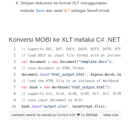
Simpan dokumen ke format XLT menggunakan
metode
Save
dan setel
sebagai SaveFormat
XLT
Konversi MOBI ke XLT melalui C# .NET
// supports DOC, DOT, DOCX, DOCM, DOTX, DOTM, RTF, Wo
// load DOCX as input file format with an instance of
var
document
=
new
Document
(
"template.docx"
)
;
// save document in HTML format
document
.
Save
(
"html_output.html"
,
Aspose
.
Words
.
SaveFo
// load the HTML file in an instance of Workbook
var
book
=
new
Workbook
(
"html_output.html"
)
;
// supports XLS, XLSX, XLSB, XLSM, XLT, XLT, XLTM, XL
// save input document as XLSX
book
.
Save
(
"output.xlsx"
,
SaveFormat
.
Xlsx
)
;
convert-word-to-excel.cs
hosted with ❤ by
GitHub
view raw