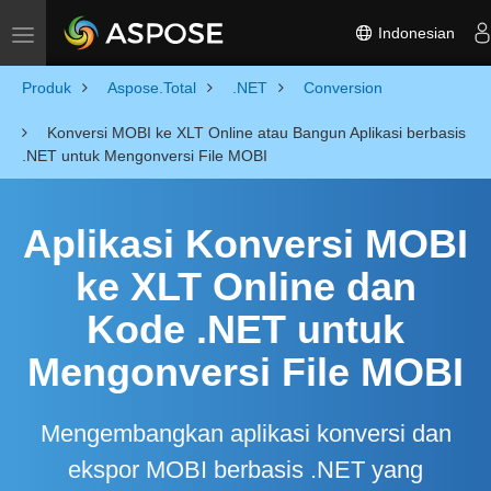
Indonesian
Toggle navigation
Produk
Aspose.Total
.NET
Conversion
Konversi MOBI ke XLT Online atau Bangun Aplikasi berbasis
.NET untuk Mengonversi File MOBI
Aplikasi Konversi MOBI
ke XLT Online dan
Kode .NET untuk
Mengonversi File MOBI
Mengembangkan aplikasi konversi dan
ekspor MOBI berbasis .NET yang