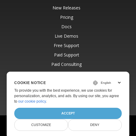
New Releases
Pricing
Docs
Live Demos
Free Support
Paid Support
Paid Consulting
Blog
Websites
COOKIE NOTICE
To provide you with the best experience, we use cookies for
About
personalization, analytics, and ads. By using our site, you agree
to
our cookie policy
.
ACCEPT
© Aspose Pty Ltd 2001-2026.
All Rights Reserved.
CUSTOMIZE
DENY
Privacy Policy
Terms of use
Contact