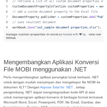
// retrieve a list of all custom document properties of 
CustomDocumentPropertyCollection
customProperties
=
work
// add a custom document property to the Excel file
DocumentProperty
publisher
=
customProperties
.
Add
(
"Publi
// save resultant document
workbook
.
Save
(
"out_sample-document-properties.xlsx"
)
;
manage-custom-properties-in-excel.cs
hosted with ❤ by
view raw
GitHub
Mengembangkan Aplikasi Konversi
File MOBI menggunakan .NET
Perlu mengembangkan aplikasi perangkat lunak berbasis .NET
untuk dengan mudah menyimpan dan mengekspor file MOBI ke
dokumen XLT? Dengan
Aspose.Total for .NET
, setiap
pengembang .NET dapat mengintegrasikan kode API di atas
untuk memprogram aplikasi konversi di berbagai format termasuk
Microsoft Word, Excel, Powerpoint, PDF, file Email, Gambar, dan