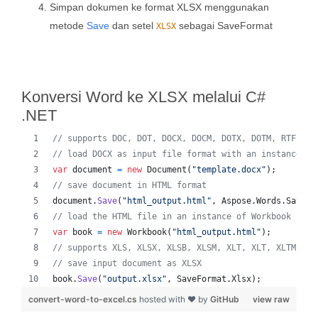
Simpan dokumen ke format XLSX menggunakan
metode
Save
dan setel
sebagai SaveFormat
XLSX
Konversi Word ke XLSX melalui C#
.NET
// supports DOC, DOT, DOCX, DOCM, DOTX, DOTM, RTF, Wo
// load DOCX as input file format with an instance of
var
document
=
new
Document
(
"template.docx"
)
;
// save document in HTML format
document
.
Save
(
"html_output.html"
,
Aspose
.
Words
.
SaveFo
// load the HTML file in an instance of Workbook
var
book
=
new
Workbook
(
"html_output.html"
)
;
// supports XLS, XLSX, XLSB, XLSM, XLT, XLT, XLTM, XL
// save input document as XLSX
book
.
Save
(
"output.xlsx"
,
SaveFormat
.
Xlsx
)
;
convert-word-to-excel.cs
hosted with ❤ by
GitHub
view raw