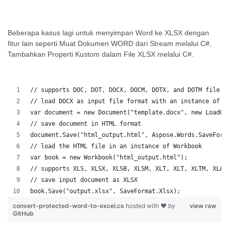
Beberapa kasus lagi untuk menyimpan Word ke XLSX dengan
fitur lain seperti Muat Dokumen WORD dari Stream melalui C#,
Tambahkan Properti Kustom dalam File XLSX melalui C#.
// supports DOC, DOT, DOCX, DOCM, DOTX, and DOTM file f
// load DOCX as input file format with an instance of D
var document = new Document("template.docx", new LoadOp
// save document in HTML format
document.Save("html_output.html", Aspose.Words.SaveForm
// load the HTML file in an instance of Workbook
var book = new Workbook("html_output.html");
// supports XLS, XLSX, XLSB, XLSM, XLT, XLT, XLTM, XLAM
// save input document as XLSX
book.Save("output.xlsx", SaveFormat.Xlsx);
convert-protected-word-to-excel.cs
hosted with ❤ by
view raw
GitHub