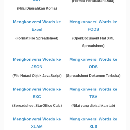
(Format Pertukaran Data)
(Nilai Dipisahkan Koma)
Mengkonversi Words ke
Mengkonversi Words ke
Excel
FODS
(Format File Spreadsheet)
(OpenDocument Flat XML
Spreadsheet)
Mengkonversi Words ke
Mengkonversi Words ke
JSON
ODS
(File Notasi Objek JavaScript)
(Spreadsheet Dokumen Terbuka)
Mengkonversi Words ke
Mengkonversi Words ke
SXC
TSV
(Spreadsheet StarOffice Calc)
(Nilai yang dipisahkan tab)
Mengkonversi Words ke
Mengkonversi Words ke
XLAM
XLS