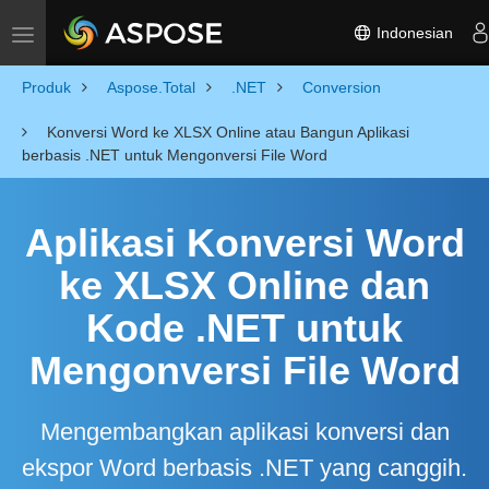
Indonesian
Toggle navigation
Produk
Aspose.Total
.NET
Conversion
Konversi Word ke XLSX Online atau Bangun Aplikasi
berbasis .NET untuk Mengonversi File Word
Aplikasi Konversi Word
ke XLSX Online dan
Kode .NET untuk
Mengonversi File Word
Mengembangkan aplikasi konversi dan
ekspor Word berbasis .NET yang canggih.