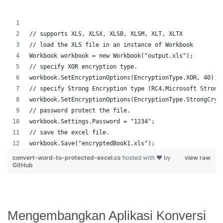
// supports XLS, XLSX, XLSB, XLSM, XLT, XLTX
// load the XLS file in an instance of Workbook
Workbook workbook = new Workbook("output.xls");
// specify XOR encryption type.
workbook.SetEncryptionOptions(EncryptionType.XOR, 40);
// specify Strong Encryption type (RC4,Microsoft Strong
workbook.SetEncryptionOptions(EncryptionType.StrongCryp
// password protect the file.
workbook.Settings.Password = "1234";
// save the excel file.
workbook.Save("encryptedBook1.xls");
convert-word-to-protected-excel.cs
hosted with ❤ by
view raw
GitHub
Mengembangkan Aplikasi Konversi