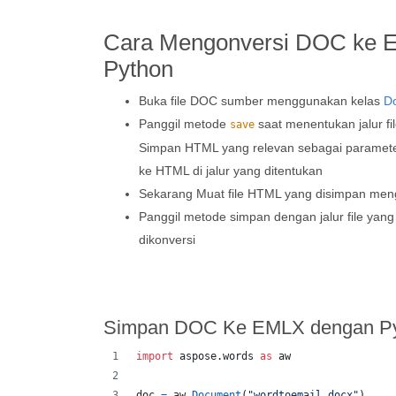
Cara Mengonversi DOC ke 
Python
Buka file DOC sumber menggunakan kelas
D
Panggil metode
saat menentukan jalur fi
save
Simpan HTML yang relevan sebagai parameter.
ke HTML di jalur yang ditentukan
Sekarang Muat file HTML yang disimpan me
Panggil metode simpan dengan jalur file yang
dikonversi
Simpan DOC Ke EMLX dengan P
import
aspose
.
words
as
aw
doc
=
aw
.
Document
(
"wordtoemail.docx"
)