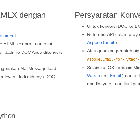
EMLX dengan
Persyaratan Konve
Untuk konversi DOC ke EML
Referensi API dalam proye
ocument
Aspose.Email
)
le HTML keluaran dan opsi
Atau gunakan perintah pip
 Jadi file DOC Anda dikonversi
Aspose.Email-for-Python-
Selain itu, OS berbasis Mic
nggunakan MailMessage.load
Words
dan
Email
) dan unt
 relevan. Jadi akhirnya DOC
dan libpython dan ikuti p
ython