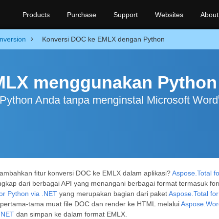
Products
Purchase
Support
Websites
About
nversion
Konversi DOC ke EMLX dengan Python
MLX menggunakan Python
Python Anda tanpa menginstal Microsoft Word
mbahkan fitur konversi DOC ke EMLX dalam aplikasi?
Aspose.Total f
engkap dari berbagai API yang menangani berbagai format termasuk fo
or Python via .NET
yang merupakan bagian dari paket
Aspose.Total fo
 pertama-tama muat file DOC dan render ke HTML melalui
Aspose.Word
 .NET
dan simpan ke dalam format EMLX.