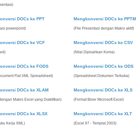
esentasi)
onversi DOCs ke PPT
Mengkonversi DOCs ke PPTM
asi powerpoint)
(File Presentasi dengan Makro aktif)
onversi DOCs ke VCF
Mengkonversi DOCs ke CSV
ard)
(Nilai Dipisahkan Koma)
onversi DOCs ke FODS
Mengkonversi DOCs ke ODS
cument Flat XML Spreadsheet)
(Spreadsheet Dokumen Terbuka)
onversi DOCs ke XLAM
Mengkonversi DOCs ke XLS
dengan Makro Excel yang Diaktifkan)
(Format Biner Microsoft Excel)
onversi DOCs ke XLSX
Mengkonversi DOCs ke XLT
uku Kerja XML)
(Excel 97 - Templat 2003)