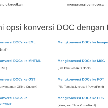
ang ditargetkan.
mengurangi pemrosesan m
hi opsi konversi DOC dengan
onversi DOCs ke EML
Mengkonversi DOCs ke Image
Email)
onversi DOCs ke MHTML
Mengkonversi DOCs ke MSG
HTML)
(File Item Pesan Outlook)
onversi DOCs ke OST
Mengkonversi DOCs ke POT
enyimpanan Offline Outlook)
(File Templat Microsoft PowerPoint)
onversi DOCs ke
Mengkonversi DOCs ke PPS
RPOINT
(Peragaan Slide PowerPoint)