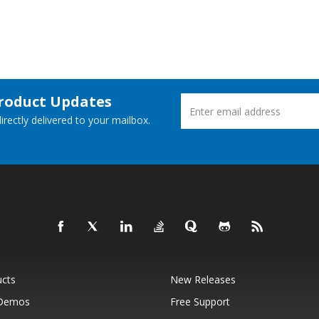
Product Updates
rectly delivered to your mailbox.
ucts
New Releases
 Demos
Free Support