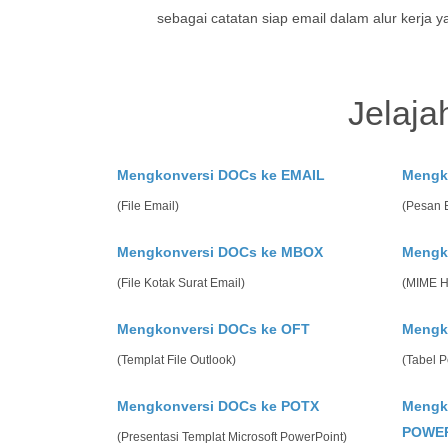
sebagai catatan siap email dalam alur kerja y
Jelaja
Mengkonversi DOCs ke EMAIL
Mengk
(File Email)
(Pesan 
Mengkonversi DOCs ke MBOX
Mengk
(File Kotak Surat Email)
(MIME 
Mengkonversi DOCs ke OFT
Mengk
(Templat File Outlook)
(Tabel P
Mengkonversi DOCs ke POTX
Mengk
POWE
(Presentasi Templat Microsoft PowerPoint)