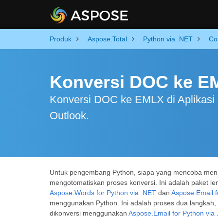
Produk
Aspose.Total
Python via .NET
Co
Konversi DOC ke E
Konversi DOC ke EMLX di Aplikasi 
Outlook.
Untuk pengembang Python, siapa yang mencoba mena
mengotomatiskan proses konversi. Ini adalah paket l
Aspose.Words for Python via .NET
dan
Aspose.Email f
menggunakan Python. Ini adalah proses dua langkah,
dikonversi menggunakan
Aspose.Email for Python via