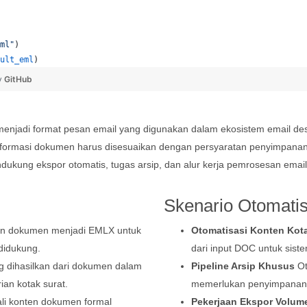
ml"
)
ult_eml
)
y
GitHub
njadi format pesan email yang digunakan dalam ekosistem email de
 informasi dokumen harus disesuaikan dengan persyaratan penyimpanan
dukung ekspor otomatis, tugas arsip, dan alur kerja pemrosesan emai
Skenario Otomatis
n dokumen menjadi EMLX untuk
Otomatisasi Konten Kota
didukung.
dari input DOC untuk siste
g dihasilkan dari dokumen dalam
Pipeline Arsip Khusus
Ot
ian kotak surat.
memerlukan penyimpanan
i konten dokumen formal
Pekerjaan Ekspor Volum