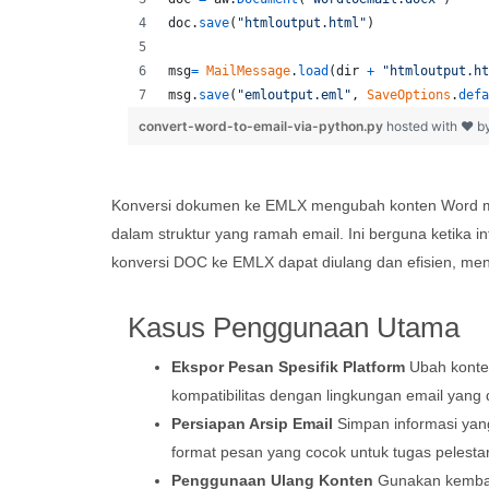
doc
.
save
(
"htmloutput.html"
)
msg
=
MailMessage
.
load
(
dir
+
"htmloutput.ht
msg
.
save
(
"emloutput.eml"
, 
SaveOptions
.
defa
convert-word-to-email-via-python.py
hosted with ❤ b
Konversi dokumen ke EMLX mengubah konten Word me
dalam struktur yang ramah email. Ini berguna ketika
konversi DOC ke EMLX dapat diulang dan efisien, men
Kasus Penggunaan Utama
Ekspor Pesan Spesifik Platform
Ubah konte
kompatibilitas dengan lingkungan email yang 
Persiapan Arsip Email
Simpan informasi yan
format pesan yang cocok untuk tugas pelestar
Penggunaan Ulang Konten
Gunakan kembal