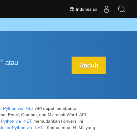
Indonesian
®
atau
Unduh
or Python via .NET
API dapat membantu
rmat Email, Gambar, dan Microsoft Word. API
r Python via .NET
memudahkan konversi ini
s for Python via .NET
. Kedua, muat HTML yang