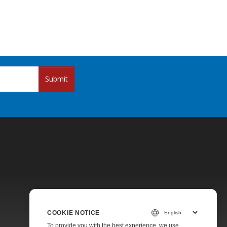
Submit
Pricing
COOKIE NOTICE
Paid Support
To provide you with the best experience, we use