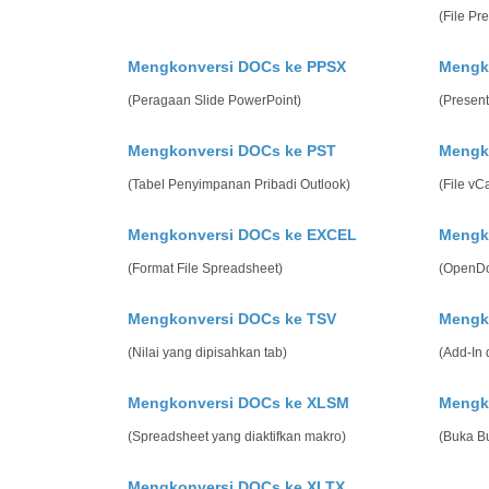
(File Pr
Mengkonversi DOCs ke PPSX
Mengk
(Peragaan Slide PowerPoint)
(Present
Mengkonversi DOCs ke PST
Mengk
(Tabel Penyimpanan Pribadi Outlook)
(File vC
Mengkonversi DOCs ke EXCEL
Mengk
(Format File Spreadsheet)
(OpenDo
Mengkonversi DOCs ke TSV
Mengk
(Nilai yang dipisahkan tab)
(Add-In 
Mengkonversi DOCs ke XLSM
Mengk
(Spreadsheet yang diaktifkan makro)
(Buka B
Mengkonversi DOCs ke XLTX