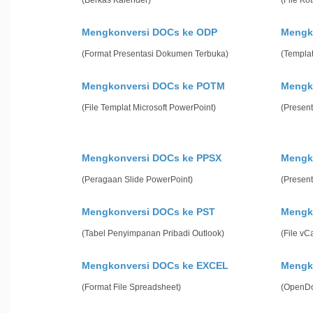
(Berkas Kalender)
(File Ko
Mengkonversi DOCs ke ODP
Mengk
(Format Presentasi Dokumen Terbuka)
(Templat
Mengkonversi DOCs ke POTM
Mengk
(File Templat Microsoft PowerPoint)
(Present
Mengkonversi DOCs ke PPSX
Mengk
(Peragaan Slide PowerPoint)
(Present
Mengkonversi DOCs ke PST
Mengk
(Tabel Penyimpanan Pribadi Outlook)
(File vC
Mengkonversi DOCs ke EXCEL
Mengk
(Format File Spreadsheet)
(OpenDo