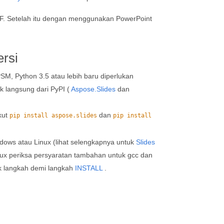
F. Setelah itu dengan menggunakan PowerPoint
rsi
M, Python 3.5 atau lebih baru diperlukan
k langsung dari PyPI (
Aspose.Slides
dan
kut
dan
pip install aspose.slides
pip install
dows atau Linux (lihat selengkapnya untuk
Slides
nux periksa persyaratan tambahan untuk gcc dan
juk langkah demi langkah
INSTALL
.