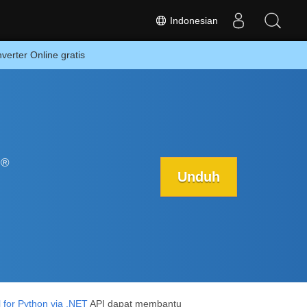
Indonesian
rter Online gratis
®
d
Unduh
 for Python via .NET
API dapat membantu