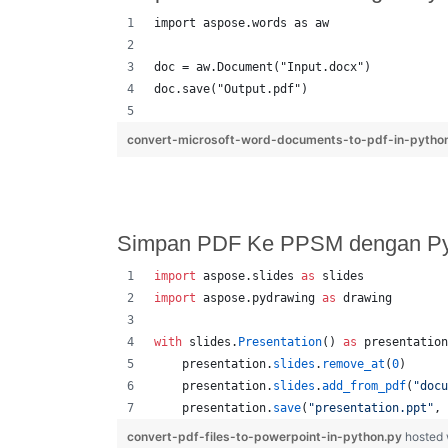
import aspose.words as aw
doc = aw.Document("Input.docx")
doc.save("Output.pdf")
convert-microsoft-word-documents-to-pdf-in-pytho
Simpan PDF Ke PPSM dengan Pyt
import
aspose
.
slides
as
slides
import
aspose
.
pydrawing
as
drawing
with
slides
.
Presentation
() 
as
presentation
presentation
.
slides
.
remove_at
(
0
)
presentation
.
slides
.
add_from_pdf
(
"docu
presentation
.
save
(
"presentation.ppt"
, 
convert-pdf-files-to-powerpoint-in-python.py
hosted