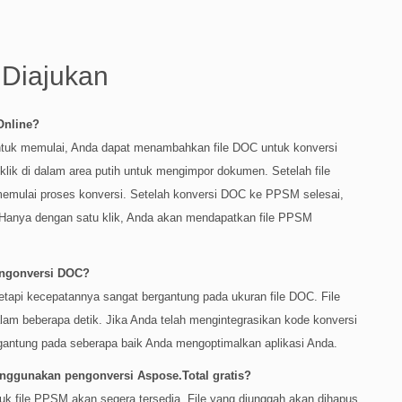
 Diajukan
Online?
 Untuk memulai, Anda dapat menambahkan file DOC untuk konversi
ik di dalam area putih untuk mengimpor dokumen. Setelah file
memulai proses konversi. Setelah konversi DOC ke PPSM selesai,
. Hanya dengan satu klik, Anda akan mendapatkan file PPSM
engonversi DOC?
tetapi kecepatannya sangat bergantung pada ukuran file DOC. File
am beberapa detik. Jika Anda telah mengintegrasikan kode konversi
gantung pada seberapa baik Anda mengoptimalkan aplikasi Anda.
gunakan pengonversi Aspose.Total gratis?
tuk file PPSM akan segera tersedia. File yang diunggah akan dihapus