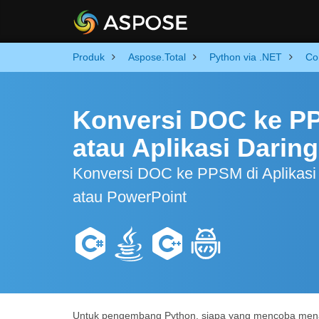
Produk
Aspose.Total
Python via .NET
Co
Konversi DOC ke P
atau Aplikasi Daring
Konversi DOC ke PPSM di Aplikasi 
atau PowerPoint
Untuk pengembang Python, siapa yang mencoba mena