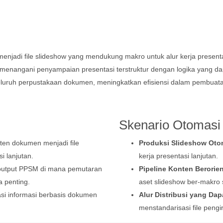
adi file slideshow yang mendukung makro untuk alur kerja presenta
ang menangani penyampaian presentasi terstruktur dengan logika yang
seluruh perpustakaan dokumen, meningkatkan efisiensi dalam pembu
Skenario Otomasi
en dokumen menjadi file
Produksi Slideshow Oto
i lanjutan.
kerja presentasi lanjutan.
utput PPSM di mana pemutaran
Pipeline Konten Berorie
a penting.
aset slideshow ber-makro 
i informasi berbasis dokumen
Alur Distribusi yang Dap
menstandarisasi file pengi