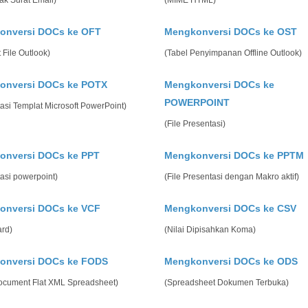
tak Surat Email)
(MIME HTML)
onversi DOCs ke OFT
Mengkonversi DOCs ke OST
 File Outlook)
(Tabel Penyimpanan Offline Outlook)
onversi DOCs ke POTX
Mengkonversi DOCs ke
POWERPOINT
asi Templat Microsoft PowerPoint)
(File Presentasi)
onversi DOCs ke PPT
Mengkonversi DOCs ke PPTM
asi powerpoint)
(File Presentasi dengan Makro aktif)
onversi DOCs ke VCF
Mengkonversi DOCs ke CSV
ard)
(Nilai Dipisahkan Koma)
onversi DOCs ke FODS
Mengkonversi DOCs ke ODS
cument Flat XML Spreadsheet)
(Spreadsheet Dokumen Terbuka)