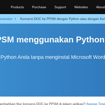
Products
Purchase
Support
Websites
About
nversion
Konversi DOC ke PPSM dengan Python atau dengan Konve
PSM menggunakan Python
Python Anda tanpa menginstal Microsoft Wor
mbahkan fitur konversi DOC ke PPSM di dalam aplikasi?
Aspose.Total