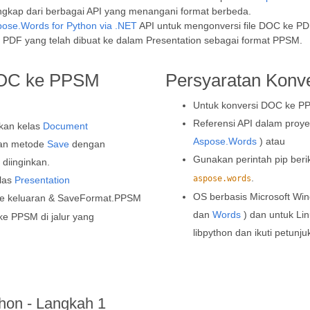
engkap dari berbagai API yang menangani format berbeda.
ose.Words for Python via .NET
API untuk mengonversi file DOC ke PD
 PDF yang telah dibuat ke dalam Presentation sebagai format PPSM.
DOC ke PPSM
Persyaratan Konve
Untuk konversi DOC ke PPS
Referensi API dalam proye
kan kelas
Document
Aspose.Words
) atau
kan metode
Save
dengan
Gunakan perintah pip beri
 diinginkan.
.
aspose.words
elas
Presentation
OS berbasis Microsoft Win
ile keluaran & SaveFormat.PPSM
dan
Words
) dan untuk Li
ke PPSM di jalur yang
libpython dan ikuti petun
on - Langkah 1