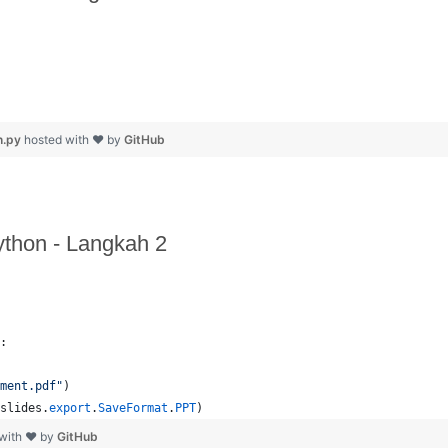
n.py
hosted with ❤ by
GitHub
hon - Langkah 2
:
ment.pdf"
)
slides
.
export
.
SaveFormat
.
PPT
)
 with ❤ by
GitHub