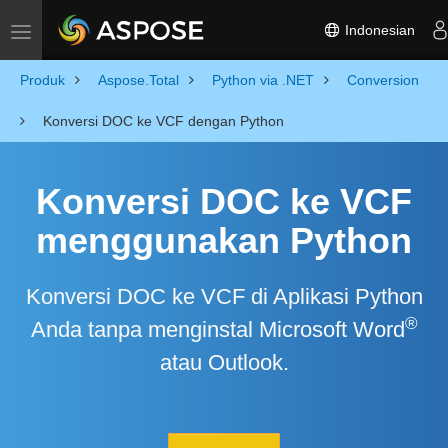
Indonesian
Toggle navigation
Produk
Aspose.Total
Python via .NET
Conversion
Konversi DOC ke VCF dengan Python
Konversi DOC ke VCF
menggunakan Python
Konversi DOC ke VCF di Aplikasi Python
®
Anda tanpa menginstal Microsoft Word
atau Outlook.