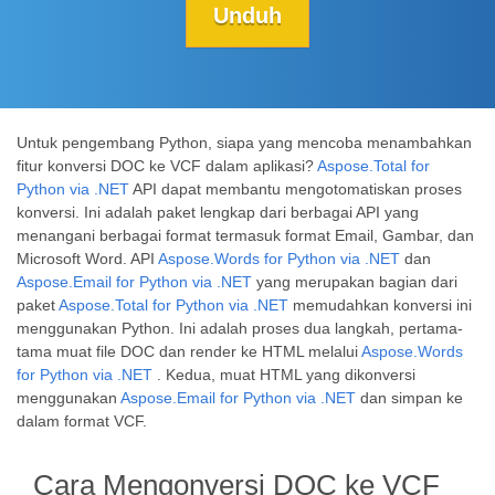
Unduh
Untuk pengembang Python, siapa yang mencoba menambahkan
fitur konversi DOC ke VCF dalam aplikasi?
Aspose.Total for
Python via .NET
API dapat membantu mengotomatiskan proses
konversi. Ini adalah paket lengkap dari berbagai API yang
menangani berbagai format termasuk format Email, Gambar, dan
Microsoft Word. API
Aspose.Words for Python via .NET
dan
Aspose.Email for Python via .NET
yang merupakan bagian dari
paket
Aspose.Total for Python via .NET
memudahkan konversi ini
menggunakan Python. Ini adalah proses dua langkah, pertama-
tama muat file DOC dan render ke HTML melalui
Aspose.Words
for Python via .NET
. Kedua, muat HTML yang dikonversi
menggunakan
Aspose.Email for Python via .NET
dan simpan ke
dalam format VCF.
Cara Mengonversi DOC ke VCF